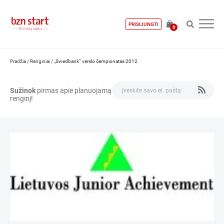
PRISIJUNGTI
0
Pradžia
/
Renginiai
/
„Swedbank“ verslo čempionatas 2012
Sužinok
pirmas apie planuojamą
renginį!