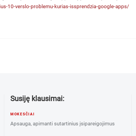
cius-10-verslo-problemu-kurias-issprendzia-google-apps/
Susiję klausimai:
MOKESČIAI
Apsauga, apimanti sutartinius įsipareigojimus