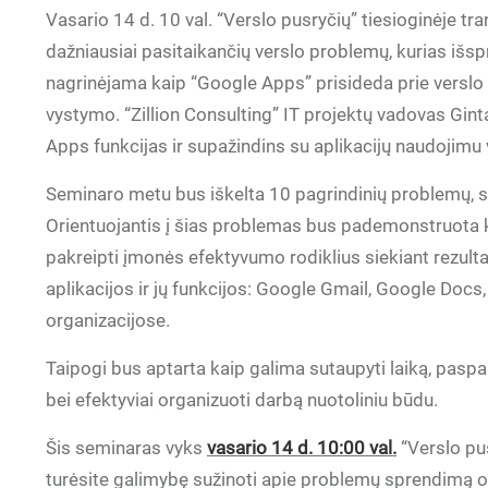
Vasario 14 d. 10 val. “Verslo pusryčių” tiesioginėje t
dažniausiai pasitaikančių verslo problemų, kurias iš
nagrinėjama kaip “Google Apps” prisideda prie verslo
vystymo. “Zillion Consulting” IT projektų vadovas Gi
Apps funkcijas ir supažindins su aplikacijų naudojimu
Seminaro metu bus iškelta 10 pagrindinių problemų, su
Orientuojantis į šias problemas bus pademonstruota k
pakreipti įmonės efektyvumo rodiklius siekiant rezul
aplikacijos ir jų funkcijos: Google Gmail, Google Docs
organizacijose.
Taipogi bus aptarta kaip galima sutaupyti laiką, paspart
bei efektyviai organizuoti darbą nuotoliniu būdu.
Šis seminaras vyks
vasario 14 d. 10:00 val.
“Verslo pus
turėsite galimybę sužinoti apie problemų sprendimą o