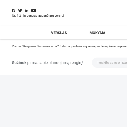
Nr. 1 žinių centras augančiam verslui
VERSLAS
MOKYMAI
Pradžia
/
Renginiai
/
Seminaras tema "10 dažnai pasitaikančių verslo problemų, kurias išspre
Sužinok
pirmas apie planuojamą renginį!