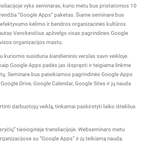
ransliacijoje vyks seminaras, kurio metu bus pristatomos 10
sprendžia “Google Apps” paketas. Šiame seminare bus
 efektyvumo kėlimo ir bendros organizacinės kultūros
ntautas Venckevičius apžvelgs visas pagrindines Google
 visos organizacijos mastu.
 kuriomis susiduria šiandieninis verslas savo veikloje.
aip Google Apps padės jas išspręsti ir teigiama linkme
tatų. Seminare bus pateikiamos pagrindinės Google Apps
, Google Drive, Google Calendar, Google Sites ir jų nauda
inti darbuotojų veiklą, tinkamai paskirstyti laiko išteklius
ryčių” tiesioginėje transliacijoje. Webseminaro metu
rganizacijose su “Google Apps” ir jų teikiamą naudą.