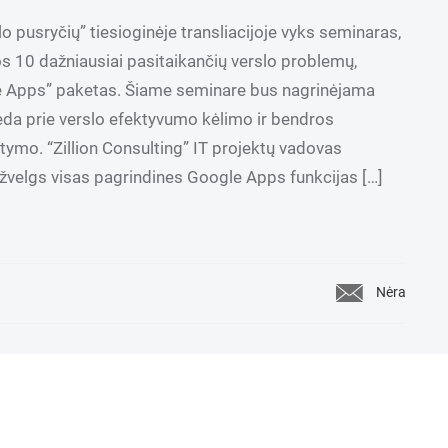
lo pusryčių” tiesioginėje transliacijoje vyks seminaras,
s 10 dažniausiai pasitaikančių verslo problemų,
e Apps” paketas. Šiame seminare bus nagrinėjama
eda prie verslo efektyvumo kėlimo ir bendros
tymo. “Zillion Consulting” IT projektų vadovas
žvelgs visas pagrindines Google Apps funkcijas […]
Nėra