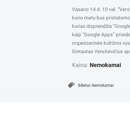
Vasario 14 d. 10 val. “Vers
kurio metu bus pristatomo
kurias išsprendžia “Googl
kaip “Google Apps” prisid
organizacinės kultūros vys
Gintautas Venckevičius ap
Kaina:
Nemokamai
Bilietai: Nemokamai