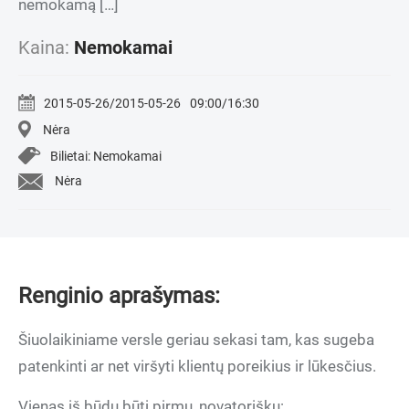
nemokamą […]
Kaina:
Nemokamai
2015-05-26/2015-05-26
09:00/16:30
Nėra
Bilietai: Nemokamai
Nėra
Renginio aprašymas:
Šiuolaikiniame versle geriau sekasi tam, kas sugeba
patenkinti ar net viršyti klientų poreikius ir lūkesčius.
Vienas iš būdų būti pirmu, novatorišku: