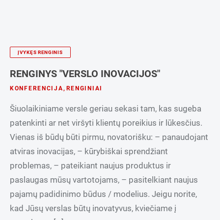
ĮVYKĘS RENGINIS
RENGINYS "VERSLO INOVACIJOS"
KONFERENCIJA
,
RENGINIAI
Šiuolaikiniame versle geriau sekasi tam, kas sugeba
patenkinti ar net viršyti klientų poreikius ir lūkesčius.
Vienas iš būdų būti pirmu, novatorišku: – panaudojant
atviras inovacijas, – kūrybiškai sprendžiant
problemas, – pateikiant naujus produktus ir
paslaugas mūsų vartotojams, – pasitelkiant naujus
pajamų padidinimo būdus / modelius. Jeigu norite,
kad Jūsų verslas būtų inovatyvus, kviečiame į