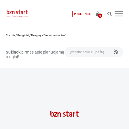
PRISIJUNGTI
0
Pradžia
/
Renginiai
/
Renginys "Verslo inovacijos"
Sužinok
pirmas apie planuojamą
renginį!