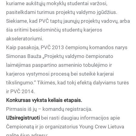
kuriame aukštųjų mokyklų studentai varžosi,
pasitelkdami turimus projektų valdymo įgūdžius.
Siekiame, kad PVČ taptų jaunųjų projektų vadovų, arba
šia sritimi besidominčių studentų karjeros
akseleratoriumi.
Kaip pasakoja, PVČ 2013 čempionų komandos narys
Simonas Bauža „Projektų valdymo čempionato
laimėjimas paspartino asmeninio tobulėjimo ir
karjeros vystymosi procesą bei suteikė karjerai
tikslingumo.“ Tikimės, kad tokį efektą dalyviams turės
ir PVČ 2014.
Konkursas vyksta keliais etapais.
Pirmasis iš jų – komandų registracija.
Užsiregistruoti
bei rasti daugiau informacijos apie
Čempionatą ir jo organizatorius Young Crew Lietuva
galite šiuo adresu: