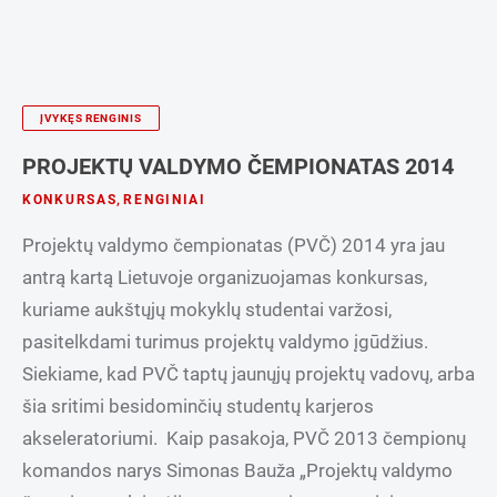
ĮVYKĘS RENGINIS
PROJEKTŲ VALDYMO ČEMPIONATAS 2014
KONKURSAS
,
RENGINIAI
Projektų valdymo čempionatas (PVČ) 2014 yra jau
antrą kartą Lietuvoje organizuojamas konkursas,
kuriame aukštųjų mokyklų studentai varžosi,
pasitelkdami turimus projektų valdymo įgūdžius.
Siekiame, kad PVČ taptų jaunųjų projektų vadovų, arba
šia sritimi besidominčių studentų karjeros
akseleratoriumi. Kaip pasakoja, PVČ 2013 čempionų
komandos narys Simonas Bauža „Projektų valdymo