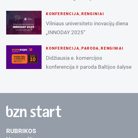
KONFERENCIJA
,
RENGINIAI
Vilniaus universiteto inovacijų diena
„INNODAY 2025“
KONFERENCIJA
,
PARODA
,
RENGINIAI
Didžiausia e. komercijos
konferencija ir paroda Baltijos šalyse
RUBRIKOS