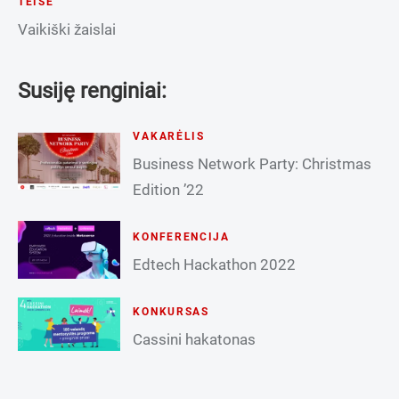
TEISĖ
Vaikiški žaislai
Susiję renginiai:
VAKARĖLIS
Business Network Party: Christmas
Edition ’22
KONFERENCIJA
Edtech Hackathon 2022
KONKURSAS
Cassini hakatonas