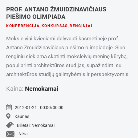
PROF. ANTANO ŽMUIDZINAVIČIAUS
PIEŠIMO OLIMPIADA
KONFERENCIJA
,
KONKURSAS
,
RENGINIAI
Moksleiviai kviečiami dalyvauti kasmetinėje prof.
Antano Žmuidzinavičiaus piešimo olimpiadoje. Šiuo
renginiu siekiama skatinti moksleivių meninę kūrybą,
populiarinti architektūros studijas, supažindinti su
architektūros studijų galimybėmis ir perspektyvomis.
Kaina:
Nemokamai
2012-01-21
00:00/00:00
Kaunas
Bilietai: Nemokamai
Nėra