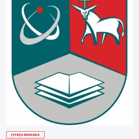
ĮVYKĘS RENGINIS