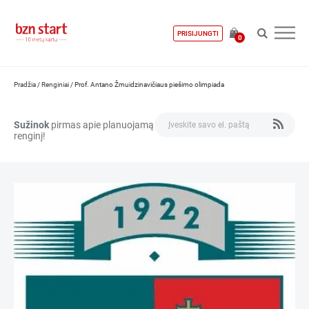
PRISIJUNGTI
0
Pradžia
/
Renginiai
/
Prof. Antano Žmuidzinavičiaus piešimo olimpiada
Sužinok
pirmas apie planuojamą
renginį!