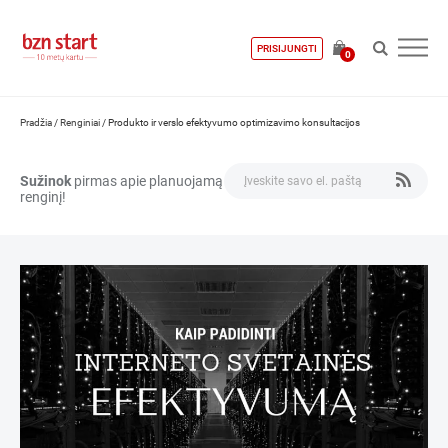
PRISIJUNGTI
0
Pradžia
/
Renginiai
/
Produkto ir verslo efektyvumo optimizavimo konsultacijos
Sužinok
pirmas apie planuojamą
renginį!