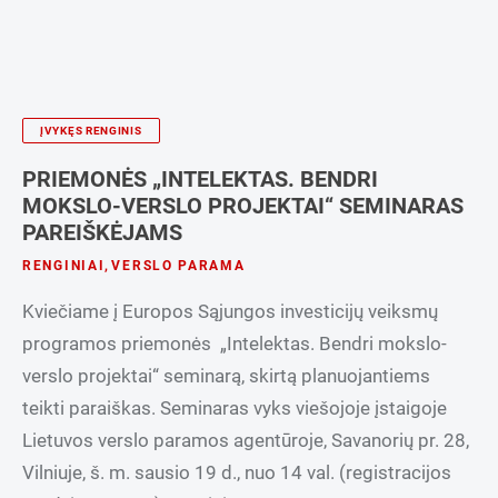
ĮVYKĘS RENGINIS
PRIEMONĖS „INTELEKTAS. BENDRI
MOKSLO-VERSLO PROJEKTAI“ SEMINARAS
PAREIŠKĖJAMS
RENGINIAI
,
VERSLO PARAMA
Kviečiame į Europos Sąjungos investicijų veiksmų
programos priemonės „Intelektas. Bendri mokslo-
verslo projektai“ seminarą, skirtą planuojantiems
teikti paraiškas. Seminaras vyks viešojoje įstaigoje
Lietuvos verslo paramos agentūroje, Savanorių pr. 28,
Vilniuje, š. m. sausio 19 d., nuo 14 val. (registracijos