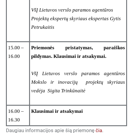
VšĮ Lietuvos verslo paramos agentūros
Projektų ekspertų skyriaus ekspertas Gytis
Petrukaitis
15.00 –
Priemonės pristatymas, paraiškos
16.00
pildymas. Klausimai ir atsakymai.
VšĮ Lietuvos verslo paramos agentūros
Mokslo ir inovacijų projektų skyriaus
vedėja Sigita Trinkūnaitė
16.00 –
Klausimai ir atsakymai
16.30
Daugiau informacijos apie šią priemonę
čia
.