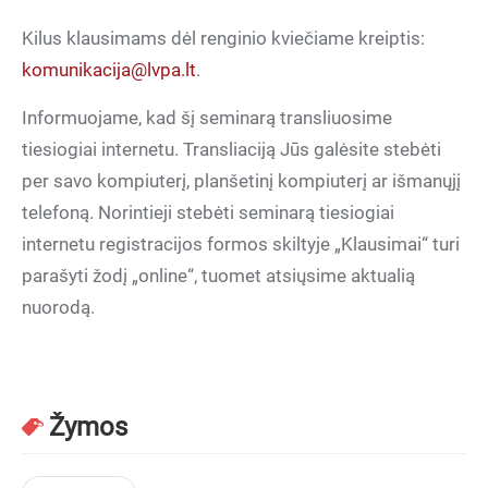
Kilus klausimams dėl renginio kviečiame kreiptis:
komunikacija@lvpa.lt
.
Informuojame, kad šį seminarą transliuosime
tiesiogiai internetu. Transliaciją Jūs galėsite stebėti
per savo kompiuterį, planšetinį kompiuterį ar išmanųjį
telefoną. Norintieji stebėti seminarą tiesiogiai
internetu registracijos formos skiltyje „Klausimai“ turi
parašyti žodį „online“, tuomet atsiųsime aktualią
nuorodą.
Žymos