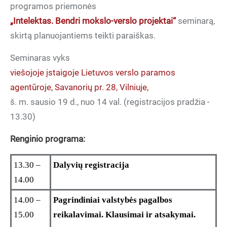
programos priemonės
„Intelektas. Bendri mokslo-verslo projektai“
seminarą,
skirtą planuojantiems teikti paraiškas.
Seminaras vyks
viešojoje įstaigoje Lietuvos verslo paramos
agentūroje, Savanorių pr. 28, Vilniuje,
š. m. sausio 19 d., nuo 14 val. (registracijos pradžia -
13.30)
Renginio programa:
13.30 –
Dalyvių registracija
14.00
14.00 –
Pagrindiniai valstybės pagalbos
15.00
reikalavimai. Klausimai ir atsakymai.