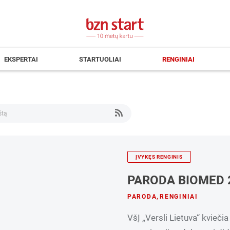
EKSPERTAI
STARTUOLIAI
RENGINIAI
ĮVYKĘS RENGINIS
PARODA BIOMED 
PARODA
,
RENGINIAI
VšĮ „Versli Lietuva“ kvieč