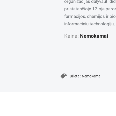
organizacijas dalyvauti did
pristatančioje 12-oje paro
farmacijos, chemijos ir b
informacinių technologijų, l
Kaina:
Nemokamai
Bilietai: Nemokamai