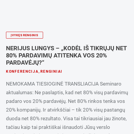
ĮVYKĘS RENGINIS
NERIJUS LUNGYS – „KODĖL IŠ TIKRŲJŲ NET
80% PARDAVIMŲ ATITENKA VOS 20%
PARDAVĖJŲ?“
KONFERENCIJA
,
RENGINIAI
NEMOKAMA TIESIOGINĖ TRANSLIACIJA Seminaro
aktualumas: Ne paslaptis, kad net 80% visų pardavimų
padaro vos 20% pardavėjų. Net 80% rinkos tenka vos
20% kompanijų. Ir atvirkščiai – tik 20% visų pastangų
duoda net 80% rezultato. Visa tai tikriausiai jau žinote,
tačiau kaip tai praktiškai išnaudoti Jūsų verslo