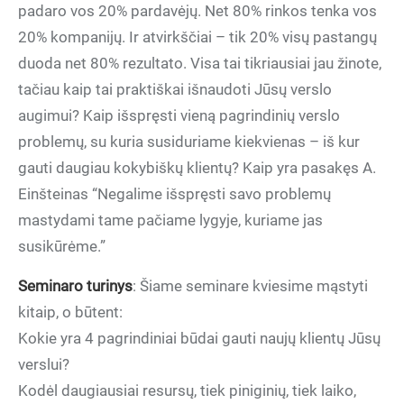
padaro vos 20% pardavėjų. Net 80% rinkos tenka vos
20% kompanijų. Ir atvirkščiai – tik 20% visų pastangų
duoda net 80% rezultato. Visa tai tikriausiai jau žinote,
tačiau kaip tai praktiškai išnaudoti Jūsų verslo
augimui? Kaip išspręsti vieną pagrindinių verslo
problemų, su kuria susiduriame kiekvienas – iš kur
gauti daugiau kokybiškų klientų? Kaip yra pasakęs A.
Einšteinas “Negalime išspręsti savo problemų
mastydami tame pačiame lygyje, kuriame jas
susikūrėme.”
Seminaro turinys
: Šiame seminare kviesime mąstyti
kitaip, o būtent:
Kokie yra 4 pagrindiniai būdai gauti naujų klientų Jūsų
verslui?
Kodėl daugiausiai resursų, tiek piniginių, tiek laiko,