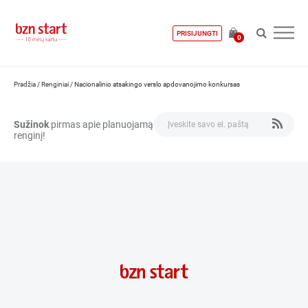
PRISIJUNGTI
0
Pradžia
/
Renginiai
/
Nacionalinio atsakingo verslo apdovanojimo konkursas
Sužinok
pirmas apie planuojamą
renginį!