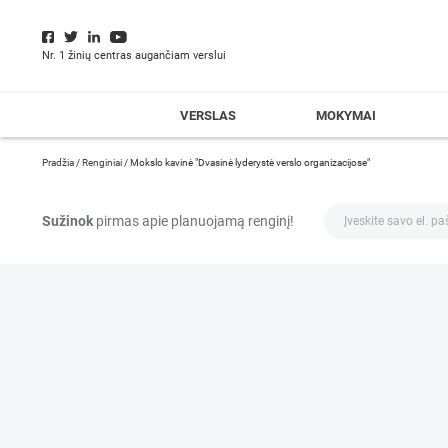
Nr. 1 žinių centras augančiam verslui
VERSLAS
MOKYMAI
Pradžia
/
Renginiai
/
Mokslo kavinė "Dvasinė lyderystė verslo organizacijose"
Sužinok
pirmas apie planuojamą renginį!