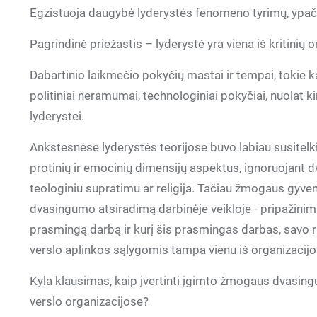
Egzistuoja daugybė lyderystės fenomeno tyrimų, ypač 
Pagrindinė priežastis – lyderystė yra viena iš kritini
Dabartinio laikmečio pokyčių mastai ir tempai, tokie ka
politiniai neramumai, technologiniai pokyčiai, nuolat ki
lyderystei.
Ankstesnėse lyderystės teorijose buvo labiau susitelki
protinių ir emocinių dimensijų aspektus, ignoruojant
teologiniu supratimu ar religija. Tačiau žmogaus gyv
dvasingumo atsiradimą darbinėje veikloje - pripažinimą
prasmingą darbą ir kurį šis prasmingas darbas, savo r
verslo aplinkos sąlygomis tampa vienu iš organizacijo
Kyla klausimas, kaip įvertinti įgimto žmogaus dvasing
verslo organizacijose?