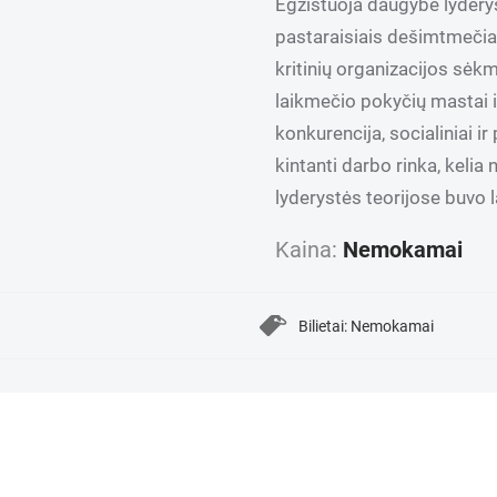
Egzistuoja daugybė lydery
pastaraisiais dešimtmečiais
kritinių organizacijos sėk
laikmečio pokyčių mastai i
konkurencija, socialiniai ir
kintanti darbo rinka, kelia
lyderystės teorijose buvo 
Kaina:
Nemokamai
Bilietai: Nemokamai