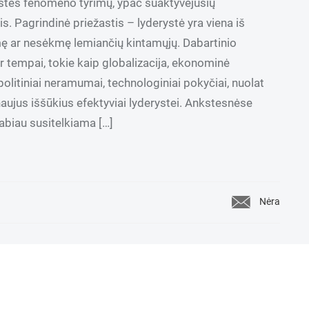
stės fenomeno tyrimų, ypač suaktyvėjusių
. Pagrindinė priežastis – lyderystė yra viena iš
mę ar nesėkmę lemiančių kintamųjų. Dabartinio
r tempai, tokie kaip globalizacija, ekonominė
 politiniai neramumai, technologiniai pokyčiai, nuolat
 naujus iššūkius efektyviai lyderystei. Ankstesnėse
labiau susitelkiama […]
Nėra