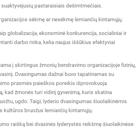
suaktyvėjusių pastaraisiais dešimtmečiais.
ų organizacijos sėkmę ar nesėkmę lemiančių kintamųjų.
ip globalizacija, ekonominė konkurencija, socialiniai ir
ntanti darbo rinka, kelia naujus iššūkius efektyviai
ama į skirtingus žmonių bendravimo organizacijoje fizinių,
 dvasinį. Dvasingumas dažnai buvo tapatinamas su
enimo prasmės paieškos poreikis išprovokuoja
, kad žmonės turi vidinį gyvenimą, kuris skatina
uožtu, ugdo. Taigi, lyderio dvasingumas šiuolaikinėmis
s kultūros bruožus lemiančių kintamųjų.
umo raišką bei dvasinės lyderystės reikšmę šiuolaikinėse