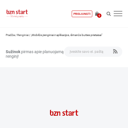
PRISIJUNGTI
0
Pradžia
/
Renginiai
/
„Mobilūs įrenginiai ir aplikacijos, išmanūs buities prietaisai“
Sužinok
pirmas apie planuojamą
renginį!