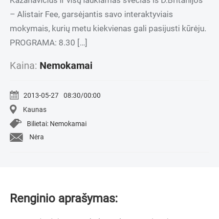
Kazanavičius ir visų laukiamas svečias iš D.Britanijos
– Alistair Fee, garsėjantis savo interaktyviais
mokymais, kurių metu kiekvienas gali pasijusti kūrėju.
PROGRAMA: 8.30 […]
Kaina:
Nemokamai
2013-05-27
08:30/00:00
Kaunas
Bilietai: Nemokamai
Nėra
Renginio aprašymas: