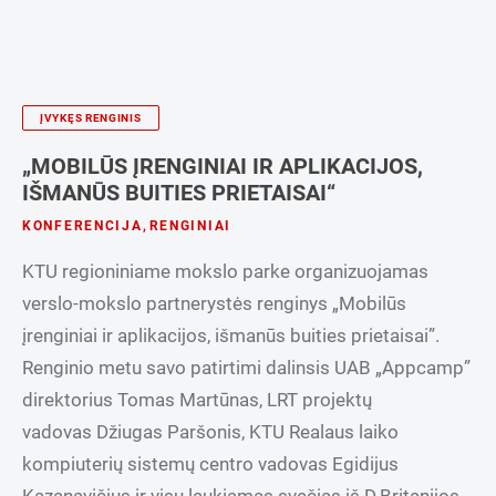
ĮVYKĘS RENGINIS
„MOBILŪS ĮRENGINIAI IR APLIKACIJOS,
IŠMANŪS BUITIES PRIETAISAI“
KONFERENCIJA
,
RENGINIAI
KTU regioniniame mokslo parke organizuojamas
verslo-mokslo partnerystės renginys „Mobilūs
įrenginiai ir aplikacijos, išmanūs buities prietaisai”.
Renginio metu savo patirtimi dalinsis UAB „Appcamp”
direktorius Tomas Martūnas, LRT projektų
vadovas Džiugas Paršonis, KTU Realaus laiko
kompiuterių sistemų centro vadovas Egidijus