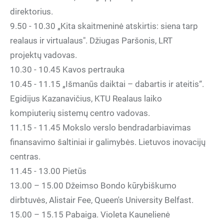
direktorius.
9.50 - 10.30 „Kita skaitmeninė atskirtis: siena tarp
realaus ir virtualaus". Džiugas Paršonis, LRT
projektų vadovas.
10.30 - 10.45 Kavos pertrauka
10.45 - 11.15 „Išmanūs daiktai – dabartis ir ateitis“.
Egidijus Kazanavičius, KTU Realaus laiko
kompiuterių sistemų centro vadovas.
11.15 - 11.45 Mokslo verslo bendradarbiavimas
finansavimo šaltiniai ir galimybės. Lietuvos inovacijų
centras.
11.45 - 13.00 Pietūs
13.00 – 15.00 Džeimso Bondo kūrybiškumo
dirbtuvės, Alistair Fee, Queen's University Belfast.
15.00 – 15.15 Pabaiga. Violeta Kaunelienė