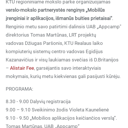
KTU regioniniame mokslo parke organizuojamas
verslo-mokslo partnerystės renginys „Mobilūs
įrenginiai ir aplikacijos, išmanūs buities prietaisai"
.
Renginio metu savo patirtimi dalinsis UAB „Appcamp"
direktorius Tomas Martūnas, LRT projektų
vadovas Džiugas Paršonis, KTU Realaus laiko
kompiuterių sistemų centro vadovas Egidijus
Kazanavičius ir visų laukiamas svečias iš D.Britanijos
–
Alistair Fee
, garsėjantis savo interaktyviais
mokymais, kurių metu kiekvienas gali pasijusti kūrėju.
PROGRAMA:
8.30 - 9.00 Dalyvių registracija
9.00 – 9.10 Sveikinimo žodis Violeta Kaunelienė
9.10 - 9.50 „Mobilios aplikacijos keičiančios verslą”.
Tomas Martūnas, UAB „Appcamp“