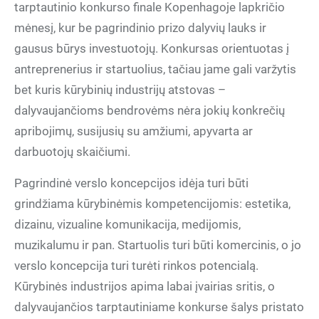
tarptautinio konkurso finale Kopenhagoje lapkričio
mėnesį, kur be pagrindinio prizo dalyvių lauks ir
gausus būrys investuotojų. Konkursas orientuotas į
antreprenerius ir startuolius, tačiau jame gali varžytis
bet kuris kūrybinių industrijų atstovas –
dalyvaujančioms bendrovėms nėra jokių konkrečių
apribojimų, susijusių su amžiumi, apyvarta ar
darbuotojų skaičiumi.
Pagrindinė verslo koncepcijos idėja turi būti
grindžiama kūrybinėmis kompetencijomis: estetika,
dizainu, vizualine komunikacija, medijomis,
muzikalumu ir pan. Startuolis turi būti komercinis, o jo
verslo koncepcija turi turėti rinkos potencialą.
Kūrybinės industrijos apima labai įvairias sritis, o
dalyvaujančios tarptautiniame konkurse šalys pristato