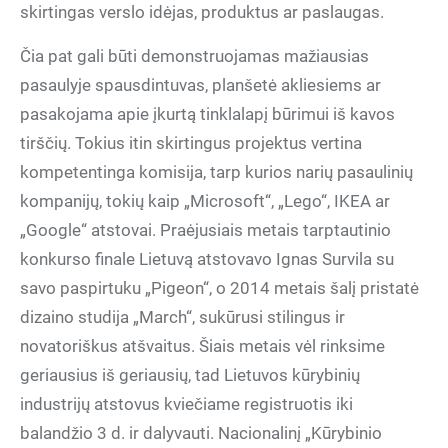
skirtingas verslo idėjas, produktus ar paslaugas.
Čia pat gali būti demonstruojamas mažiausias
pasaulyje spausdintuvas, planšetė akliesiems ar
pasakojama apie įkurtą tinklalapį būrimui iš kavos
tirščių. Tokius itin skirtingus projektus vertina
kompetentinga komisija, tarp kurios narių pasaulinių
kompanijų, tokių kaip „Microsoft“, „Lego“, IKEA ar
„Google“ atstovai. Praėjusiais metais tarptautinio
konkurso finale Lietuvą atstovavo Ignas Survila su
savo paspirtuku „Pigeon“, o 2014 metais šalį pristatė
dizaino studija „March“, sukūrusi stilingus ir
novatoriškus atšvaitus. Šiais metais vėl rinksime
geriausius iš geriausių, tad Lietuvos kūrybinių
industrijų atstovus kviečiame registruotis iki
balandžio 3 d. ir dalyvauti. Nacionalinį „Kūrybinio