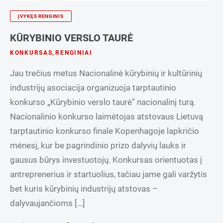
ĮVYKĘS RENGINIS
KŪRYBINIO VERSLO TAURĖ
KONKURSAS
,
RENGINIAI
Jau trečius metus Nacionalinė kūrybinių ir kultūrinių
industrijų asociacija organizuoja tarptautinio
konkurso „Kūrybinio verslo taurė” nacionalinį turą.
Nacionalinio konkurso laimėtojas atstovaus Lietuvą
tarptautinio konkurso finale Kopenhagoje lapkričio
mėnesį, kur be pagrindinio prizo dalyvių lauks ir
gausus būrys investuotojų. Konkursas orientuotas į
antreprenerius ir startuolius, tačiau jame gali varžytis
bet kuris kūrybinių industrijų atstovas –
dalyvaujančioms […]