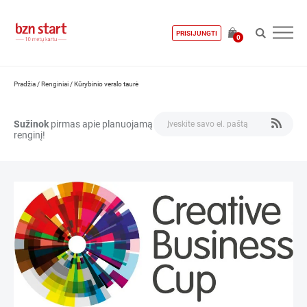
PRISIJUNGTI
0
Pradžia
/
Renginiai
/
Kūrybinio verslo taurė
Sužinok
pirmas apie planuojamą
renginį!