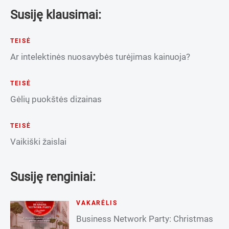
Susiję klausimai:
TEISĖ
Ar intelektinės nuosavybės turėjimas kainuoja?
TEISĖ
Gėlių puokštės dizainas
TEISĖ
Vaikiški žaislai
Susiję renginiai:
VAKARĖLIS
Business Network Party: Christmas