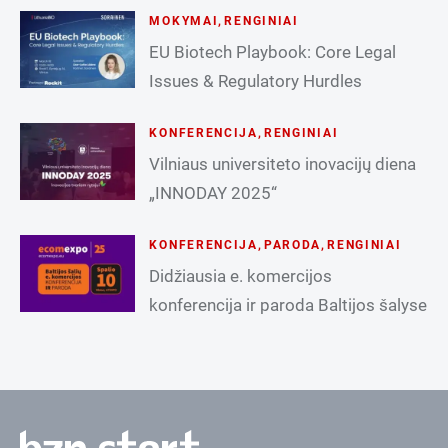
MOKYMAI
,
RENGINIAI
EU Biotech Playbook: Core Legal
Issues & Regulatory Hurdles
KONFERENCIJA
,
RENGINIAI
Vilniaus universiteto inovacijų diena
„INNODAY 2025“
KONFERENCIJA
,
PARODA
,
RENGINIAI
Didžiausia e. komercijos
konferencija ir paroda Baltijos šalyse