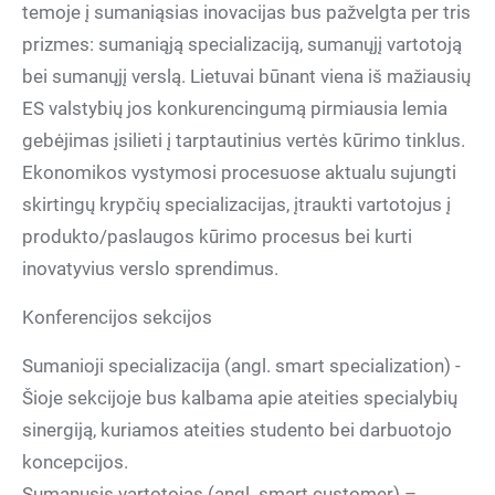
temoje į sumaniąsias inovacijas bus pažvelgta per tris
prizmes: sumaniąją specializaciją, sumanųjį vartotoją
bei sumanųjį verslą. Lietuvai būnant viena iš mažiausių
ES valstybių jos konkurencingumą pirmiausia lemia
gebėjimas įsilieti į tarptautinius vertės kūrimo tinklus.
Ekonomikos vystymosi procesuose aktualu sujungti
skirtingų krypčių specializacijas, įtraukti vartotojus į
produkto/paslaugos kūrimo procesus bei kurti
inovatyvius verslo sprendimus.
Konferencijos sekcijos
Sumanioji specializacija (angl. smart specialization) -
Šioje sekcijoje bus kalbama apie ateities specialybių
sinergiją, kuriamos ateities studento bei darbuotojo
koncepcijos.
Sumanusis vartotojas (angl. smart customer) –