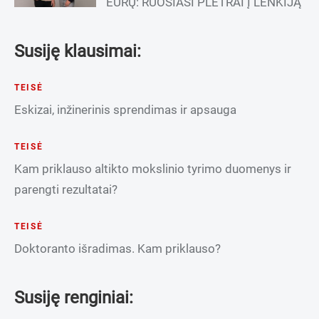
EURŲ: RUOŠIASI PLĖTRAI Į LENKIJĄ
Susiję klausimai:
TEISĖ
Eskizai, inžinerinis sprendimas ir apsauga
TEISĖ
Kam priklauso altikto mokslinio tyrimo duomenys ir
parengti rezultatai?
TEISĖ
Doktoranto išradimas. Kam priklauso?
Susiję renginiai: