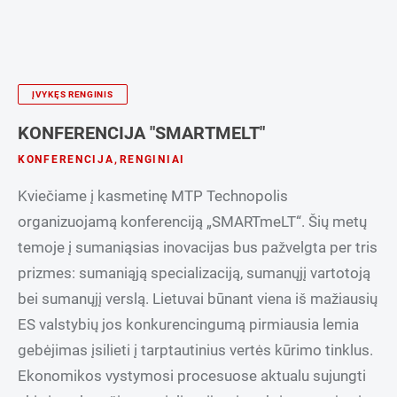
ĮVYKĘS RENGINIS
KONFERENCIJA "SMARTMELT"
KONFERENCIJA
,
RENGINIAI
Kviečiame į kasmetinę MTP Technopolis
organizuojamą konferenciją „SMARTmeLT“. Šių metų
temoje į sumaniąsias inovacijas bus pažvelgta per tris
prizmes: sumaniąją specializaciją, sumanųjį vartotoją
bei sumanųjį verslą. Lietuvai būnant viena iš mažiausių
ES valstybių jos konkurencingumą pirmiausia lemia
gebėjimas įsilieti į tarptautinius vertės kūrimo tinklus.
Ekonomikos vystymosi procesuose aktualu sujungti