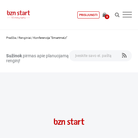
PRISIJUNGTI
0
Pradžia
/
Renginiai
/
Konferencija "SmartmeLt"
Sužinok
pirmas apie planuojamą
renginį!