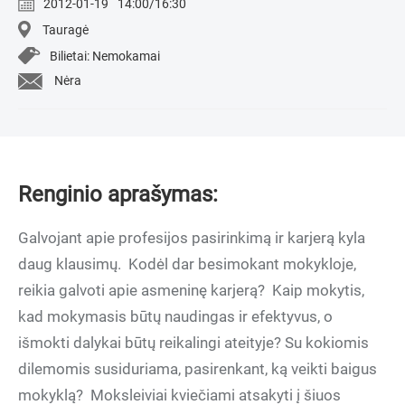
2012-01-19
14:00/16:30
Tauragė
Bilietai: Nemokamai
Nėra
Renginio aprašymas:
Galvojant apie profesijos pasirinkimą ir karjerą kyla
daug klausimų. Kodėl dar besimokant mokykloje,
reikia galvoti apie asmeninę karjerą? Kaip mokytis,
kad mokymasis būtų naudingas ir efektyvus, o
išmokti dalykai būtų reikalingi ateityje? Su kokiomis
dilemomis susiduriama, pasirenkant, ką veikti baigus
mokyklą? Moksleiviai kviečiami atsakyti į šiuos