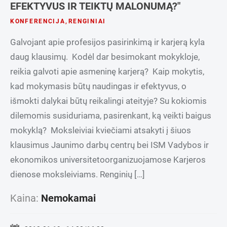
EFEKTYVUS IR TEIKTŲ MALONUMĄ?"
KONFERENCIJA
,
RENGINIAI
Galvojant apie profesijos pasirinkimą ir karjerą kyla
daug klausimų. Kodėl dar besimokant mokykloje,
reikia galvoti apie asmeninę karjerą? Kaip mokytis,
kad mokymasis būtų naudingas ir efektyvus, o
išmokti dalykai būtų reikalingi ateityje? Su kokiomis
dilemomis susiduriama, pasirenkant, ką veikti baigus
mokyklą? Moksleiviai kviečiami atsakyti į šiuos
klausimus Jaunimo darbų centrų bei ISM Vadybos ir
ekonomikos universitetoorganizuojamose Karjeros
dienose moksleiviams. Renginių […]
Kaina:
Nemokamai