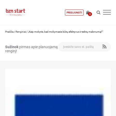
PRISIJUNGTI
0
Pradžia
/
Renginiai
/
„Kaip mokytis, kad mokymasis būtų efektyvus ir teiktų malonumą?"
Sužinok
pirmas apie planuojamą
renginį!