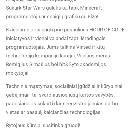
Sukurk Star Wars galaktiką, tapk Minecraft
programuotoju ar snaigių grafiku su Elza!
Kviečiame prisijungti prie pasaulinės HOUR OF CODE
iniciatyvos ir vienai valandai tapti išradingais
programuotojais. Jums talkins Vinted ir kitų
technologijų kompanijų kūrėjai, Vilniaus meras
Remigijus Šimašius bei bit&Byte akademijos
mokytojai.
Techninis mąstymas, socialiniai įgūdžiai ir kūrybiniai
gebėjimai - tai svarbiausios jūsų kartos savybės,
padėsiančios sukurti dar neegzistuojančias darbo
vietas ar pasaulį keičiančias technologijas.
Rytojaus kūrėjai susitinka gruodį!