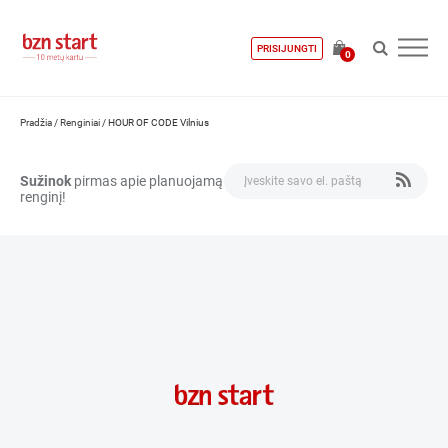
PRISIJUNGTI
0
Pradžia
/
Renginiai
/
HOUR OF CODE Vilnius
Sužinok
pirmas apie planuojamą
renginį!