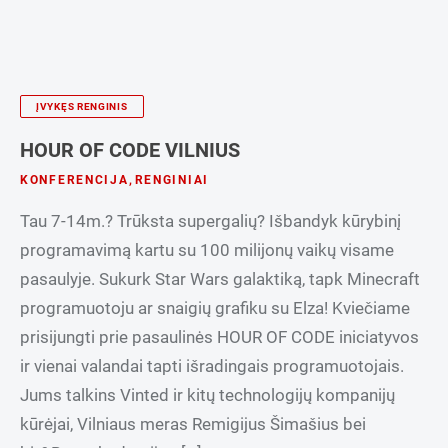
ĮVYKĘS RENGINIS
HOUR OF CODE VILNIUS
KONFERENCIJA
,
RENGINIAI
Tau 7-14m.? Trūksta supergalių? Išbandyk kūrybinį
programavimą kartu su 100 milijonų vaikų visame
pasaulyje. Sukurk Star Wars galaktiką, tapk Minecraft
programuotoju ar snaigių grafiku su Elza! Kviečiame
prisijungti prie pasaulinės HOUR OF CODE iniciatyvos
ir vienai valandai tapti išradingais programuotojais.
Jums talkins Vinted ir kitų technologijų kompanijų
kūrėjai, Vilniaus meras Remigijus Šimašius bei