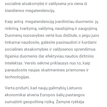
socialinė atsakomybė ir valdysena yra viena iš
šiandienos megatendencijų.
Kaip antrą
megatendenciją įvardinčiau duomenis: jų
rinkimą, tvarkymą, valdymą, naudojimą ir saugojimą.
Duomenų nuosavybės vertė bus didžiulė, o jeigu juos
tinkamai naudosite, galėsite pasinaudoti ir kurdami
socialinės atsakomybės ir valdysenos sprendimus.
Ilgainiui duomenis dar efektyviau naudos dirbtinis
intelektas. Verslo sėkmė priklausys nuo to, kaip
panaudosite naujas skaitmenines priemones ir
technologijas.
Verta pridurti, kad naujų galimybių Lietuvos
ekonomikai atveria Europos šalių pastangos
sumažinti geopolitinę riziką. Žemyne ryškėja