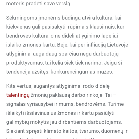
moteris pradėti savo verslą.
Sėkmingoms įmonėms būdinga atvira kultūra, kai
kiekvienas gali pasisakyti
rūpimais klausimais, kur
bendrovės kultūra, o ne dideli atlyginimo lapeliai
išlaiko žmones kartu. Beje, kai per infliaciją Lietuvoje
atlyginimai auga daug sparčiau negu darbuotojų
produktyvumas, tai kelia šiek tiek nerimo. Jeigu ši
tendencija užsitęs, konkurencingumas mažės.
Kita vertus, augantys atlyginimai rodo didelę
talentingų
žmonių paklausą darbo rinkoje. Tai –
signalas vyriausybei ir mums, bendrovėms. Turime
išlaikyti išsilavinusius žmones ir kartu pasiūlyti
galimybių mokytis jau dirbantiems darbuotojams.
Siekiant spręsti klimato kaitos, tvarumo, duomenų ir