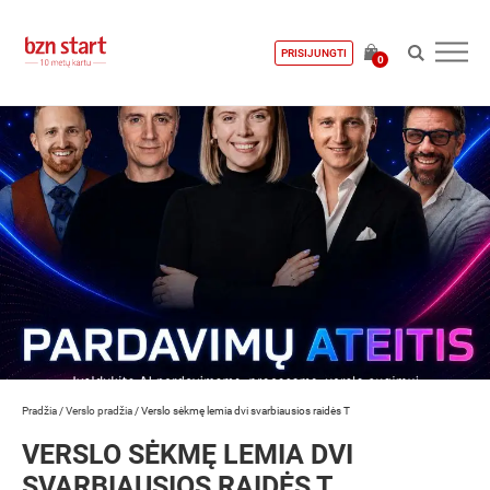
PRISIJUNGTI
0
Pradžia
/
Verslo pradžia
/
Verslo sėkmę lemia dvi svarbiausios raidės T
VERSLO SĖKMĘ LEMIA DVI
SVARBIAUSIOS RAIDĖS T