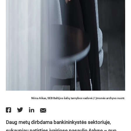
Niina Aikas, SEB Baltijos šalių tarnybos vadovė // Įmonės archyvo nuotr.
Daug metų dirbdama bankininkystės sektoriuje,
sukaupiau patirties įvairiose pasaulio šalyse – nuo