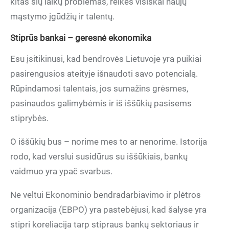
kitas šių laikų problemas, reikės visiškai naujų
mąstymo įgūdžių ir talentų.
Stiprūs bankai – geresnė ekonomika
Esu įsitikinusi, kad bendrovės Lietuvoje yra puikiai
pasirengusios ateityje išnaudoti savo potencialą.
Rūpindamosi talentais, jos sumažins grėsmes,
pasinaudos galimybėmis ir iš iššūkių pasisems
stiprybės.
O iššūkių bus – norime mes to ar nenorime. Istorija
rodo, kad verslui susidūrus su iššūkiais, bankų
vaidmuo yra ypač svarbus.
Ne veltui Ekonominio bendradarbiavimo ir plėtros
organizacija (EBPO) yra pastebėjusi, kad šalyse yra
stipri koreliacija tarp stipraus bankų sektoriaus ir