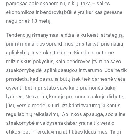
pamokas apie ekonominių ciklų įtaką – šalies
ekonomikos ir bendrovių būklė yra kur kas geresnė
negu prieš 10 metų.
Tendencijų išmanymas leidžia laiku keisti strategiją,
priimti ilgalaikius sprendimus, prisitaikyti prie naujų
aplinkybių. Ir verslas tai daro. Šiandien matome
milžiniškus pokyčius, kaip bendrovės įtvirtina savo
atsakomybę dėl aplinkosaugos ir tvarumo. Jos ne tik
prisideda, kad pasaulis būtų šiek tiek darnesnė vieta
gyventi, bet ir pristato save kaip pramonės šakų
lyderes. Nesvarbu, kurioje pramonės šakoje dirbate,
jūsų verslo modelis turi užtikrinti tvarumą laikantis
reguliacinių reikalavimų. Aplinkos apsauga, socialinė
atsakomybė ir valdysena dabar yra ne tik verslo
etikos, bet ir reikalavimų atitikties klausimas. Taigi