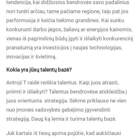
tendencija, kai didžiosios bendrovės savo padalinius
nori turėti arčiau, tame pačiame regione, taip pat jos
performuoja ir keičia tiekimo grandines. Kai sunku
konkuruoti darbo jėgos, žaliavų ar energijos kainomis,
vienas iš pagrindinių būdų įgyti ir išlaikyti konkurencinį
pranašumą yra investicijos į naujas technologijas,
inovacijas ir švietimą.
Kokia yra jūsų talentų bazė?
Antroji T raidė reiškia talentus. Kaip juos atrasti,
priimti ir išlaikyti? Talentus bendrovėse atskleidžia į
juos orientuota
strategija. Sėkmė priklauso ne vien
nuo įmonės vadovybės gebėjimo įgyvendinti
strategiją. Daug ką lemia ir turima talentų bazė.
Juk kartais iš tiesų apima pojūtis, kad aukščiausi