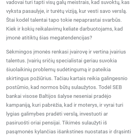
vadovai turi tapti visų galų meistrais, kad suvoktų, kas
vyksta pasaulyje, ir turėtų viziją, kur vesti savo verslą.
Štai kodėl talentai tapo tokie nepaprastai svarbūs.
Kiek ir kokių reikalavimų keliate darbuotojams, kad
įmonė atitiktų šias megatendencijas?
Sėkmingos įmonės renkasi įvairovę ir vertina įvairius
talentus. Įvairių sričių specialistai geriau suvokia
šiuolaikinių problemų sudėtingumą ir pateikia
skirtingus požiūrius. Tačiau kartais reikia galingesnio
postūmio, kad normos būtų sulaužytos. Todėl SEB
bankai visose Baltijos šalyse neseniai pradėjo
kampaniją, kuri pabrėžia, kad ir moterys, ir vyrai turi
lygias galimybes pradėti verslą, investuoti ar
pasiruošti oriai pensijai. Tikimės sulaužyti iš
pasąmonės kylančias išankstines nuostatas ir drąsinti