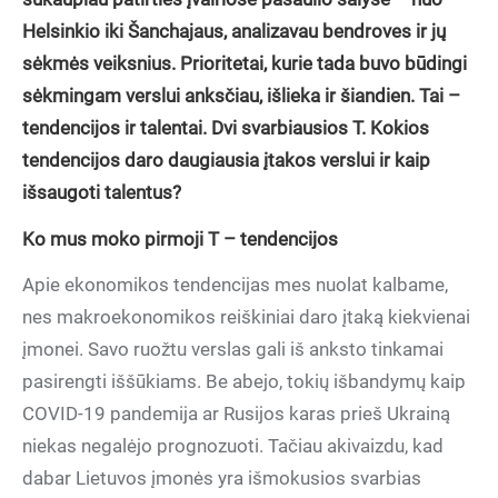
Helsinkio iki Šanchajaus, analizavau bendroves ir jų
sėkmės veiksnius. Prioritetai, kurie tada buvo būdingi
sėkmingam verslui anksčiau, išlieka ir šiandien. Tai –
tendencijos ir talentai. Dvi svarbiausios T. Kokios
tendencijos daro daugiausia įtakos verslui ir kaip
išsaugoti talentus?
Ko mus moko pirmoji T – tendencijos
Apie ekonomikos tendencijas mes nuolat kalbame,
nes makroekonomikos reiškiniai daro įtaką kiekvienai
įmonei. Savo ruožtu verslas gali iš anksto tinkamai
pasirengti iššūkiams. Be abejo, tokių išbandymų kaip
COVID-19 pandemija ar Rusijos karas prieš Ukrainą
niekas negalėjo prognozuoti. Tačiau akivaizdu, kad
dabar Lietuvos įmonės yra išmokusios svarbias