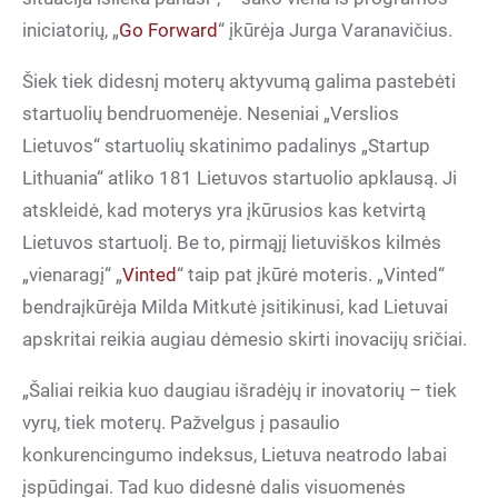
iniciatorių, „
Go Forward
“ įkūrėja Jurga Varanavičius.
Šiek tiek didesnį moterų aktyvumą galima pastebėti
startuolių bendruomenėje. Neseniai „Verslios
Lietuvos“ startuolių skatinimo padalinys „Startup
Lithuania“ atliko 181 Lietuvos startuolio apklausą. Ji
atskleidė, kad moterys yra įkūrusios kas ketvirtą
Lietuvos startuolį. Be to, pirmąjį lietuviškos kilmės
„vienaragį“ „
Vinted
“ taip pat įkūrė moteris. „Vinted“
bendraįkūrėja Milda Mitkutė įsitikinusi, kad Lietuvai
apskritai reikia augiau dėmesio skirti inovacijų sričiai.
„Šaliai reikia kuo daugiau išradėjų ir inovatorių – tiek
vyrų, tiek moterų. Pažvelgus į pasaulio
konkurencingumo indeksus, Lietuva neatrodo labai
įspūdingai. Tad kuo didesnė dalis visuomenės