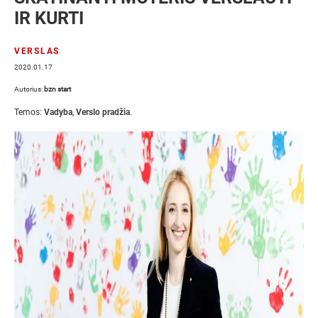
IR KURTI
VERSLAS
2020.01.17
Autorius:
bzn start
Temos:
Vadyba
,
Verslo pradžia
.