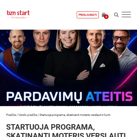
PRISIJUNGTI
0
Pradžia
/
Verslo pradžia
/
Startuoja programa, skatinanti moteris verslauti ir kurti
STARTUOJA PROGRAMA,
SKATINANTI MOTERIS VERSLAUTI