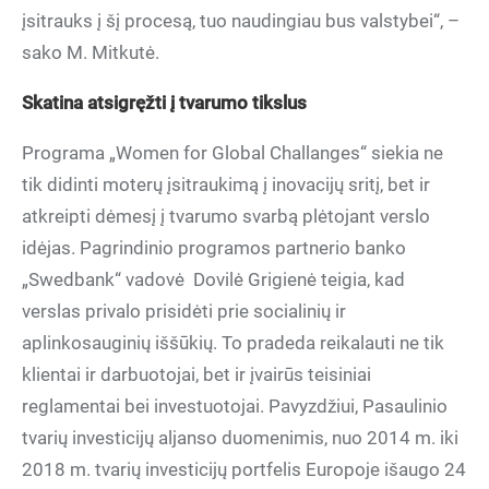
įsitrauks į šį procesą, tuo naudingiau bus valstybei“, –
sako M. Mitkutė.
Skatina atsigręžti į tvarumo tikslus
Programa „Women for Global Challanges“ siekia ne
tik didinti moterų įsitraukimą į inovacijų sritį, bet ir
atkreipti dėmesį į tvarumo svarbą plėtojant verslo
idėjas. Pagrindinio programos partnerio banko
„Swedbank“ vadovė Dovilė Grigienė teigia, kad
verslas privalo prisidėti prie socialinių ir
aplinkosauginių iššūkių. To pradeda reikalauti ne tik
klientai ir darbuotojai, bet ir įvairūs teisiniai
reglamentai bei investuotojai. Pavyzdžiui, Pasaulinio
tvarių investicijų aljanso duomenimis, nuo 2014 m. iki
2018 m. tvarių investicijų portfelis Europoje išaugo 24