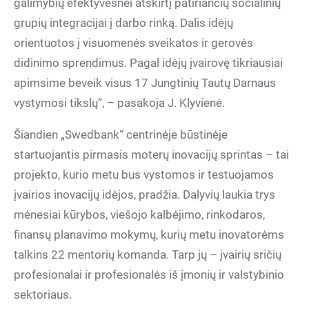
galimybių efektyvesnei atskirtį patiriančių socialinių
grupių integracijai į darbo rinką. Dalis idėjų
orientuotos į visuomenės sveikatos ir gerovės
didinimo sprendimus. Pagal idėjų įvairovę tikriausiai
apimsime beveik visus 17 Jungtinių Tautų Darnaus
vystymosi tikslų“, – pasakoja J. Klyvienė.
Šiandien „Swedbank“ centrinėje būstinėje
startuojantis pirmasis moterų inovacijų sprintas – tai
projekto, kurio metu bus vystomos ir testuojamos
įvairios inovacijų idėjos, pradžia. Dalyvių laukia trys
mėnesiai kūrybos, viešojo kalbėjimo, rinkodaros,
finansų planavimo mokymų, kurių metu inovatorėms
talkins 22 mentorių komanda. Tarp jų – įvairių sričių
profesionalai ir profesionalės iš įmonių ir valstybinio
sektoriaus.