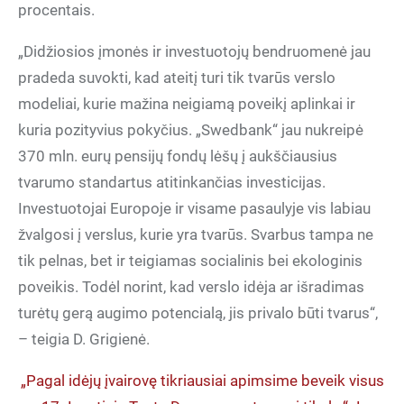
procentais.
„Didžiosios įmonės ir investuotojų bendruomenė jau
pradeda suvokti, kad ateitį turi tik tvarūs verslo
modeliai, kurie mažina neigiamą poveikį aplinkai ir
kuria pozityvius pokyčius. „Swedbank“ jau nukreipė
370 mln. eurų pensijų fondų lėšų į aukščiausius
tvarumo standartus atitinkančias investicijas.
Investuotojai Europoje ir visame pasaulyje vis labiau
žvalgosi į verslus, kurie yra tvarūs. Svarbus tampa ne
tik pelnas, bet ir teigiamas socialinis bei ekologinis
poveikis. Todėl norint, kad verslo idėja ar išradimas
turėtų gerą augimo potencialą, jis privalo būti tvarus“,
– teigia D. Grigienė.
„Pagal idėjų įvairovę tikriausiai apimsime beveik visus