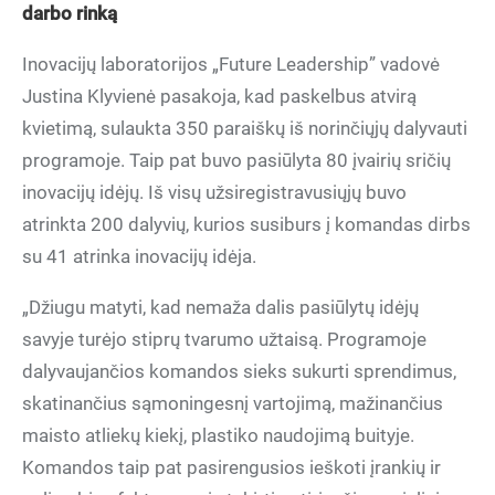
darbo rinką
Inovacijų laboratorijos „Future Leadership” vadovė
Justina Klyvienė pasakoja, kad paskelbus atvirą
kvietimą, sulaukta 350 paraiškų iš norinčiųjų dalyvauti
programoje. Taip pat buvo pasiūlyta 80 įvairių sričių
inovacijų idėjų. Iš visų užsiregistravusiųjų buvo
atrinkta 200 dalyvių, kurios susiburs į komandas dirbs
su 41 atrinka inovacijų idėja.
„Džiugu matyti, kad nemaža dalis pasiūlytų idėjų
savyje turėjo stiprų tvarumo užtaisą. Programoje
dalyvaujančios komandos sieks sukurti sprendimus,
skatinančius sąmoningesnį vartojimą, mažinančius
maisto atliekų kiekį, plastiko naudojimą buityje.
Komandos taip pat pasirengusios ieškoti įrankių ir