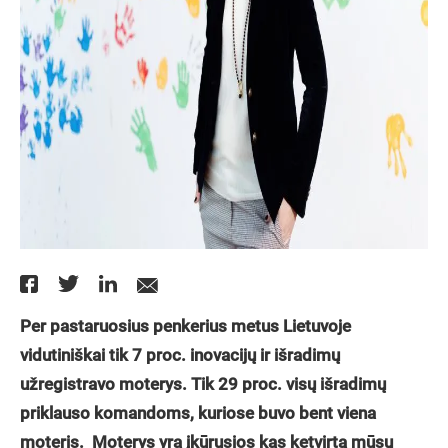
Per pastaruosius penkerius metus
Lietuvoje
vidutiniškai tik 7 proc. inovacijų ir išradimų
užregistravo moterys. Tik 29 proc. visų išradimų
priklauso komandoms, kuriose buvo bent viena
moteris. Moterys yra įkūrusios kas ketvirtą mūsų