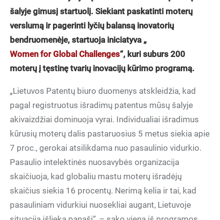
šalyje gimusį startuolį. Siekiant paskatinti moterų
verslumą ir pagerinti lyčių balansą inovatorių
bendruomenėje, startuoja iniciatyva „
Women for Global Challenges
“, kuri suburs 200
moterų į tęstinę tvarių inovacijų kūrimo programą.
„Lietuvos Patentų biuro duomenys atskleidžia, kad
pagal registruotus išradimų patentus mūsų šalyje
akivaizdžiai dominuoja vyrai. Individualiai išradimus
kūrusių moterų dalis pastaruosius 5 metus siekia apie
7 proc., gerokai atsilikdama nuo pasaulinio vidurkio.
Pasaulio intelektinės nuosavybės organizacija
skaičiuoja, kad globaliu mastu moterų išradėjų
skaičius siekia 16 procentų. Nerimą kelia ir tai, kad
pasauliniam vidurkiui nuosekliai augant, Lietuvoje
situacija išlieka panaši“, – sako viena iš programos