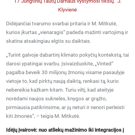
17 Jungtinių Tautų Darnaus vystymosi tikslų.“ J.
Klyvienė
Didėjančiai tvarumo svarbai pritaria ir M. Mitkutė,
kurios įkurtas „vienaragis“ padeda mažinti vartojimą ir
skatina atsakingiau elgtis su daiktais.
„Turint galvoje dabartinį klimato pokyčių kontekstą, tai
darosi ypatingai svarbu. Įsivaizduokite, „Vinted“
pagalba beveik 30 milijonų žmonių visame pasaulyje
vietoje to, kad pirktų naują daiktą, renkasi tą, kurio
nebereikia kažkam kitam. Turiu viltį, kad ateityje
norėdami naujos suknelės, knygos ar grąžto,
pirmiausia patikrinsime, ar jų neturi ir nenori perleisti
kiti žmonės“, – teigia M. Mitkutė.
Idėjų įvairovė: nuo atliekų mažinimo iki integracijos į