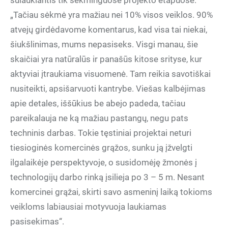
sulaukiantis tik sėkminguose projekto etapuose.
„Tačiau sėkmė yra mažiau nei 10% visos veiklos. 90%
atvejų girdėdavome komentarus, kad visa tai niekai,
šiukšlinimas, mums nepasiseks. Visgi manau, šie
skaičiai yra natūralūs ir panašūs kitose srityse, kur
aktyviai įtraukiama visuomenė. Tam reikia savotiškai
nusiteikti, apsišarvuoti kantrybe. Viešas kalbėjimas
apie detales, iššūkius be abejo padeda, tačiau
pareikalauja ne ką mažiau pastangų, negu pats
techninis darbas. Tokie tęstiniai projektai neturi
tiesioginės komercinės grąžos, sunku ją įžvelgti
ilgalaikėje perspektyvoje, o susidomėję žmonės į
technologijų darbo rinką įsilieja po 3 – 5 m. Nesant
komercinei grąžai, skirti savo asmeninį laiką tokioms
veikloms labiausiai motyvuoja laukiamas
pasisekimas“.