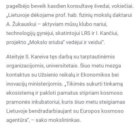
pagelbėjo beveik kasdien konsultavę švedai, vokiečiai.
„Lietuvoje dėkojame prof. hab. fizinių mokslų daktarui
A. Žukauskui – aktyviam mūsų klubo nariui,
technologijų gynėjui, skatintojui LRS ir I. Kančiui,
projekto „Mokslo sriuba“ vedėjui ir veidui“.
Ateityje S. Kareiva tęs darbą su tarptautinėmis
organizacijomis, universitetais. Šiuo metu mezga
kontaktus su Užsienio reikalų ir Ekonomikos bei
inovacijų ministerijomis. „Tikimės sukurti tinkamą
ekosistemą ir pakloti pamatus stipriam kosmoso
pramonės inkubatoriui, kuris šiuo metu steigiamas
Lietuvoje bendradarbiaujant su Europos kosmoso
agentūra“, – sako mokslininkas.