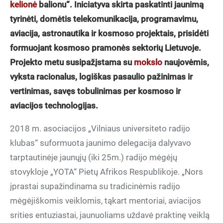
kelionė
balionu“. Iniciatyva skirta paskatinti jaunimą
tyrinėti, domėtis telekomunikacija, programavimu,
aviacija, astronautika ir kosmoso projektais, prisidėti
formuojant kosmoso pramonės sektorių Lietuvoje.
Projekto metu susipažįstama su
mokslo
naujovėmis,
vyksta racionalus, logiškas pasaulio pažinimas ir
vertinimas, savęs tobulinimas per kosmoso ir
aviacijos technologijas.
2018 m. asociacijos „Vilniaus universiteto radijo
klubas“ suformuota jaunimo delegacija dalyvavo
tarptautinėje jaunųjų (iki 25m.) radijo mėgėjų
stovykloje „YOTA“ Pietų Afrikos Respublikoje. „Nors
įprastai supažindinama su tradicinėmis radijo
mėgėjiškomis veiklomis, tąkart mentoriai, aviacijos
srities entuziastai, jaunuoliams uždavė praktinę veiklą