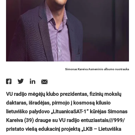
Simonas Kareiva Asmeninio albumo nuotrauka
VU radijo mėgėjų klubo prezidentas, fizinių mokslų
daktaras, išradėjas, pirmojo į kosmosą kilusio
lietuviško palydovo „LituanicaSAT-1“ kūrėjas Simonas
Kareiva (39) drauge su VU radijo entuziastais///999/
pristato viešą edukacinį projektą „LKB – Lietuviška