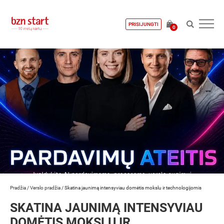
PRISIJUNGTI
0
Pradžia
/
Verslo pradžia
/
Skatina jaunimą intensyviau domėtis mokslu ir technologijomis
SKATINA JAUNIMĄ INTENSYVIAU
DOMĖTIS MOKSLU IR