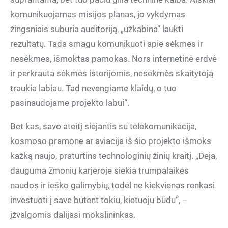
komunikuojamas misijos planas, jo vykdymas
žingsniais suburia auditoriją, „užkabina“ laukti
rezultatų. Tada smagu komunikuoti apie sėkmes ir
nesėkmes, išmoktas pamokas. Nors internetinė erdvė
ir perkrauta sėkmės istorijomis, nesėkmės skaitytoją
traukia labiau. Tad nevengiame klaidų, o tuo
pasinaudojame projekto labui“.
Bet kas, savo ateitį siejantis su telekomunikacija,
kosmoso pramone ar aviacija iš šio projekto išmoks
kažką naujo, praturtins technologinių žinių kraitį. „Deja,
dauguma žmonių karjeroje siekia trumpalaikės
naudos ir ieško galimybių, todėl ne kiekvienas renkasi
investuoti į save būtent tokiu, kietuoju būdu“, –
įžvalgomis dalijasi mokslininkas.