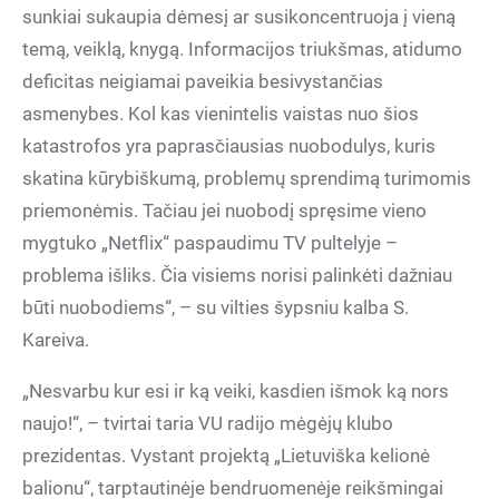
sunkiai sukaupia dėmesį ar susikoncentruoja į vieną
temą, veiklą, knygą. Informacijos triukšmas, atidumo
deficitas neigiamai paveikia besivystančias
asmenybes. Kol kas vienintelis vaistas nuo šios
katastrofos yra paprasčiausias nuobodulys, kuris
skatina kūrybiškumą, problemų sprendimą turimomis
priemonėmis. Tačiau jei nuobodį spręsime vieno
mygtuko „Netflix“ paspaudimu TV pultelyje –
problema išliks. Čia visiems norisi palinkėti dažniau
būti nuobodiems“, – su vilties šypsniu kalba S.
Kareiva.
„Nesvarbu kur esi ir ką veiki, kasdien išmok ką nors
naujo!“, – tvirtai taria VU radijo mėgėjų klubo
prezidentas. Vystant projektą „Lietuviška kelionė
balionu“, tarptautinėje bendruomenėje reikšmingai