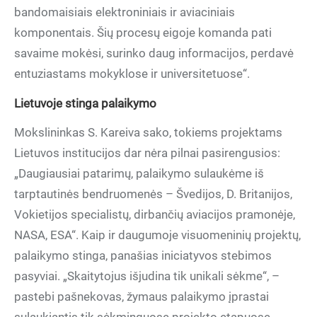
bandomaisiais elektroniniais ir aviaciniais
komponentais. Šių procesų eigoje komanda pati
savaime mokėsi, surinko daug informacijos, perdavė
entuziastams mokyklose ir universitetuose“.
Lietuvoje stinga palaikymo
Mokslininkas S. Kareiva sako, tokiems projektams
Lietuvos institucijos dar nėra pilnai pasirengusios:
„Daugiausiai patarimų, palaikymo sulaukėme iš
tarptautinės bendruomenės – Švedijos, D. Britanijos,
Vokietijos specialistų, dirbančių aviacijos pramonėje,
NASA, ESA“. Kaip ir daugumoje visuomeninių projektų,
palaikymo stinga, panašias iniciatyvos stebimos
pasyviai. „Skaitytojus išjudina tik unikali sėkme“, –
pastebi pašnekovas, žymaus palaikymo įprastai