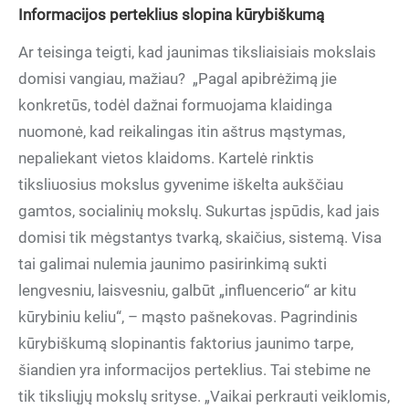
Informacijos perteklius slopina kūrybiškumą
Ar teisinga teigti, kad jaunimas tiksliaisiais mokslais
domisi vangiau, mažiau? „Pagal apibrėžimą jie
konkretūs, todėl dažnai formuojama klaidinga
nuomonė, kad reikalingas itin aštrus mąstymas,
nepaliekant vietos klaidoms. Kartelė rinktis
tiksliuosius mokslus gyvenime iškelta aukščiau
gamtos, socialinių mokslų. Sukurtas įspūdis, kad jais
domisi tik mėgstantys tvarką, skaičius, sistemą. Visa
tai galimai nulemia jaunimo pasirinkimą sukti
lengvesniu, laisvesniu, galbūt „influencerio“ ar kitu
kūrybiniu keliu“, – mąsto pašnekovas. Pagrindinis
kūrybiškumą slopinantis faktorius jaunimo tarpe,
šiandien yra informacijos perteklius. Tai stebime ne
tik tiksliųjų mokslų srityse. „Vaikai perkrauti veiklomis,