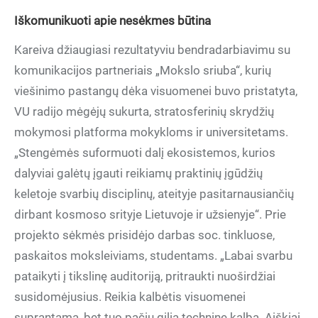
Iškomunikuoti apie nesėkmes būtina
Kareiva džiaugiasi rezultatyviu bendradarbiavimu su
komunikacijos partneriais „Mokslo sriuba“, kurių
viešinimo pastangų dėka visuomenei buvo pristatyta,
VU radijo mėgėjų sukurta, stratosferinių skrydžių
mokymosi platforma mokykloms ir universitetams.
„Stengėmės suformuoti dalį ekosistemos, kurios
dalyviai galėtų įgauti reikiamų praktinių įgūdžių
keletoje svarbių disciplinų, ateityje pasitarnausiančių
dirbant kosmoso srityje Lietuvoje ir užsienyje“. Prie
projekto sėkmės prisidėjo darbas soc. tinkluose,
paskaitos moksleiviams, studentams. „Labai svarbu
pataikyti į tikslinę auditoriją, pritraukti nuoširdžiai
susidomėjusius. Reikia kalbėtis visuomenei
suprantama, bet tuo pačiu gilia technine kalba. Aiškiai