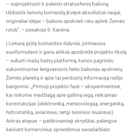
– suprojektuoti ir paleisti stratosferinį balioną.
Užduotis lietuvių komandą įkvėpė absoliučiai naujai,
originaliai idėjai – balionu apskrieti ratu aplink Žemės
rutulį“, – pasakoja S. Kareiva.
Į Lietuvą grįžę komandos dalyviai, pirmiausia
susiformulavo ir gana aiškiai apsibrėžė projekto tikslą
– sukurti mažų kaštų platformą, kurios pagrindu
sukonstruotas lengvasvoris helio balionas apskrietų
Žemės planetą ir apie tai perduotų informaciją radijo
bangomis: „Pirmoji projekto fazė – eksperimentinė,
kai rinkome medžiagą apie galimą eigą, reikiamas
konstrukcijas (elektroniką, meteorologiją, energetiką,
hidrostatiką, aviacinius, netgi teisinius niuansus).
Antras etapas – patikrinamieji skrydžiai, palengva
keičiant komercinius sprendimus savadarbiais