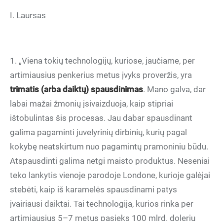
I. Laursas
1. „Viena tokių technologijų, kuriose, jaučiame, per
artimiausius penkerius metus įvyks proveržis, yra
trimatis (arba daiktų) spausdinimas
. Mano galva, dar
labai mažai žmonių įsivaizduoja, kaip stipriai
ištobulintas šis procesas. Jau dabar spausdinant
galima pagaminti juvelyrinių dirbinių, kurių pagal
kokybę neatskirtum nuo pagamintų pramoniniu būdu.
Atspausdinti galima netgi maisto produktus. Neseniai
teko lankytis vienoje parodoje Londone, kurioje galėjai
stebėti, kaip iš karamelės spausdinami patys
įvairiausi daiktai. Tai technologija, kurios rinka per
artimiausius 5–7 metus pasieks 100 mlrd. dolerių