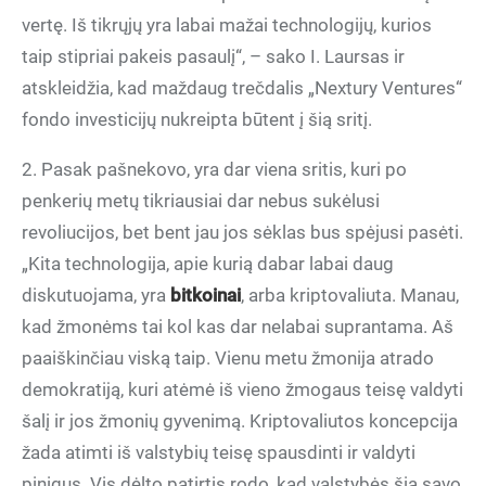
vertę. Iš tikrųjų yra labai mažai technologijų, kurios
taip stipriai pakeis pasaulį“, – sako I. Laursas ir
atskleidžia, kad maždaug trečdalis „Nextury Ventures“
fondo investicijų nukreipta būtent į šią sritį.
2. Pasak pašnekovo, yra dar viena sritis, kuri po
penkerių metų tikriausiai dar nebus sukėlusi
revoliucijos, bet bent jau jos sėklas bus spėjusi pasėti.
„Kita technologija, apie kurią dabar labai daug
diskutuojama, yra
bitkoinai
, arba kriptovaliuta. Manau,
kad žmonėms tai kol kas dar nelabai suprantama. Aš
paaiškinčiau viską taip. Vienu metu žmonija atrado
demokratiją, kuri atėmė iš vieno žmogaus teisę valdyti
šalį ir jos žmonių gyvenimą. Kriptovaliutos koncepcija
žada atimti iš valstybių teisę spausdinti ir valdyti
pinigus. Vis dėlto patirtis rodo, kad valstybės šią savo