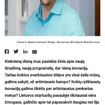
Vienas iš „Nextury Ventures“ įkūrėjų - Ilja Laursas. BFL/Vyginto Skaraičio nuotr.
Kiekvieną dieną mus pasiekia žinia apie naują
išradimą, naują programėlę, dar vieną inovaciją.
Tačiau kokios svarbiausios idėjos yra visai šalia mūsų,
galima sakyti, už artimiausio kampo? Kokių ryškiausių
inovacijų galime tikėtis per artimiausius penkerius
metus? Lietuvos startuolių pasaulyje tikriausiai nėra
žmogaus, galinčio apie tai papasakoti daugiau nei Ilja