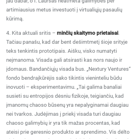
jau dabar, o I. Laursas neatmeta galimybės per
artimiausius metus investuoti į virtualiųjų pasaulių
kūrimą.
4. Kita aktuali sritis –
minčių skaitymo prietaisai
.
Tačiau panašu, kad dar bent dešimtmetį šioje srityje
teks tenkintis prototipais. Aišku, visko numatyti
neįmanoma. Visada gali atsirasti kas nors naujo ir
įdomaus. Bandančiųjų visada bus. „Nextury Ventures“
fondo bendraįkūrėjis sako tikintis vieninteliu būdu
inovuoti – eksperimentavimu. „Tai galima banaliai
susieti su entropijos dėsniu fizikoje, teigiančiu, kad
įmanomų chaoso būsenų yra nepalyginamai daugiau
nei tvarkos. Judėjimas į priekį visada turi daugiau
chaoso galimybių ir yra tik mažas procentas, kad
ateisi prie geresnio produkto ar sprendimo. Vis dėlto