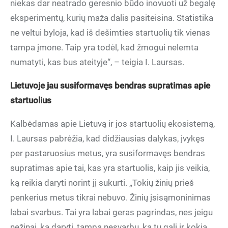
niekas dar neatrado geresnio būdo inovuoti už begalę
eksperimentų, kurių maža dalis pasiteisina. Statistika
ne veltui byloja, kad iš dešimties startuolių tik vienas
tampa įmone. Taip yra todėl, kad žmogui nelemta
numatyti, kas bus ateityje“, – teigia I. Laursas.
Lietuvoje jau susiformavęs bendras supratimas apie
startuolius
Kalbėdamas apie Lietuvą ir jos startuolių ekosistemą,
I. Laursas pabrėžia, kad didžiausias dalykas, įvykęs
per pastaruosius metus, yra susiformavęs bendras
supratimas apie tai, kas yra startuolis, kaip jis veikia,
ką reikia daryti norint jį sukurti. „Tokių žinių prieš
penkerius metus tikrai nebuvo. Žinių įsisąmoninimas
labai svarbus. Tai yra labai geras pagrindas, nes jeigu
nežinai, ką daryti, tampa nesvarbu, ką tu gali ir kokia