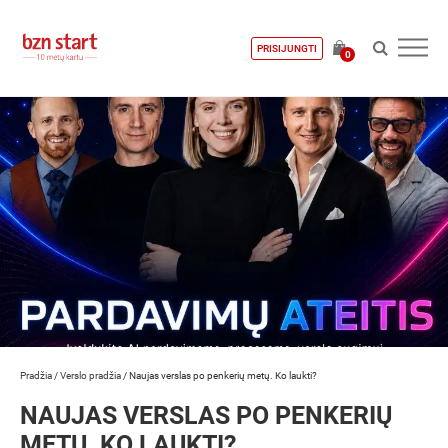
PRISIJUNGTI
0
Pradžia
/
Verslo pradžia
/
Naujas verslas po penkerių metų. Ko laukti?
NAUJAS VERSLAS PO PENKERIŲ
METŲ. KO LAUKTI?