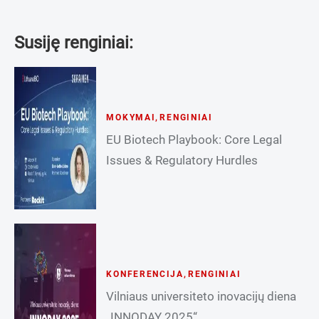
Susiję renginiai:
MOKYMAI
,
RENGINIAI
EU Biotech Playbook: Core Legal
Issues & Regulatory Hurdles
KONFERENCIJA
,
RENGINIAI
Vilniaus universiteto inovacijų diena
„INNODAY 2025“