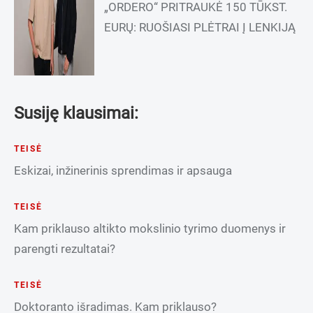
„ORDERO“ PRITRAUKĖ 150 TŪKST.
EURŲ: RUOŠIASI PLĖTRAI Į LENKIJĄ
Susiję klausimai:
TEISĖ
Eskizai, inžinerinis sprendimas ir apsauga
TEISĖ
Kam priklauso altikto mokslinio tyrimo duomenys ir
parengti rezultatai?
TEISĖ
Doktoranto išradimas. Kam priklauso?