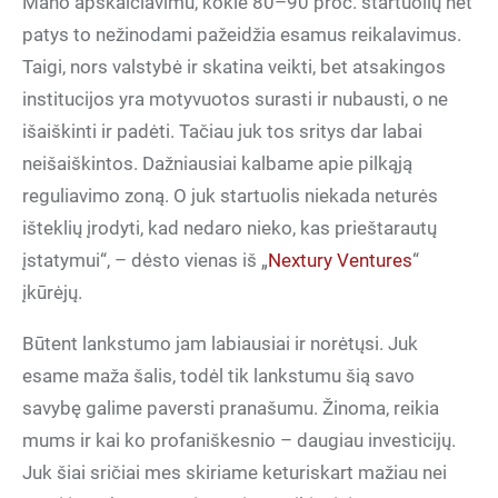
Mano apskaičiavimu, kokie 80–90 proc. startuolių net
patys to nežinodami pažeidžia esamus reikalavimus.
Taigi, nors valstybė ir skatina veikti, bet atsakingos
institucijos yra motyvuotos surasti ir nubausti, o ne
išaiškinti ir padėti. Tačiau juk tos sritys dar labai
neišaiškintos. Dažniausiai kalbame apie pilkąją
reguliavimo zoną. O juk startuolis niekada neturės
išteklių įrodyti, kad nedaro nieko, kas prieštarautų
įstatymui“, – dėsto vienas iš „
Nextury Ventures
“
įkūrėjų.
Būtent lankstumo jam labiausiai ir norėtųsi. Juk
esame maža šalis, todėl tik lankstumu šią savo
savybę galime paversti pranašumu. Žinoma, reikia
mums ir kai ko profaniškesnio – daugiau investicijų.
Juk šiai sričiai mes skiriame keturiskart mažiau nei