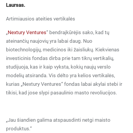
Laursas.
Artimiausios ateities vertikalės
„
Nextury Ventures
“ bendraįkūrėjis sako, kad tų
ateinančių naujovių yra labai daug. Nuo
biotechnologijų, medicinos iki žaisliukų. Kiekvienas
investicinis fondas dirba prie tam tikrų vertikalių,
studijuoja, kas ir kaip vyksta, kokių naujų verslo
modelių atsiranda. Vis dėlto yra kelios vertikalės,
kurias „Nextury Ventures“ fondas labai akylai stebi ir
tikisi, kad jose slypi pasaulinio masto revoliucijos.
„Jau šiandien galima atspausdinti netgi maisto
produktus.“