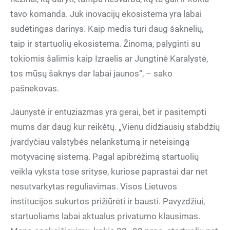
tavo komanda. Juk inovacijų ekosistema yra labai
sudėtingas darinys. Kaip medis turi daug šaknelių,
taip ir startuolių ekosistema. Žinoma, palyginti su
tokiomis šalimis kaip Izraelis ar Jungtinė Karalystė,
tos mūsų šaknys dar labai jaunos“, – sako
pašnekovas.
Jaunystė ir entuziazmas yra gerai, bet ir pasitempti
mums dar daug kur reikėtų. „Vienu didžiausių stabdžių
įvardyčiau valstybės nelankstumą ir neteisingą
motyvacinę sistemą. Pagal apibrėžimą startuolių
veikla vyksta tose srityse, kuriose paprastai dar net
nesutvarkytas reguliavimas. Visos Lietuvos
institucijos sukurtos prižiūrėti ir bausti. Pavyzdžiui,
startuoliams labai aktualus privatumo klausimas.