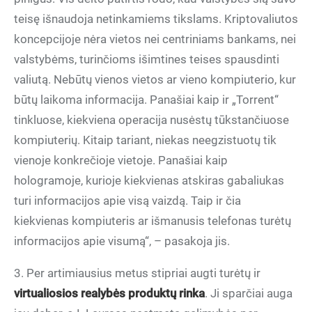
teisę išnaudoja netinkamiems tikslams. Kriptovaliutos
koncepcijoje nėra vietos nei centriniams bankams, nei
valstybėms, turinčioms išimtines teises spausdinti
valiutą. Nebūtų vienos vietos ar vieno kompiuterio, kur
būtų laikoma informacija. Panašiai kaip ir „Torrent“
tinkluose, kiekviena operacija nusėstų tūkstančiuose
kompiuterių. Kitaip tariant, niekas neegzistuotų tik
vienoje konkrečioje vietoje. Panašiai kaip
hologramoje, kurioje kiekvienas atskiras gabaliukas
turi informacijos apie visą vaizdą. Taip ir čia
kiekvienas kompiuteris ar išmanusis telefonas turėtų
informacijos apie visumą“, – pasakoja jis.
3. Per artimiausius metus stipriai augti turėtų ir
virtualiosios realybės produktų rinka
. Ji sparčiai auga