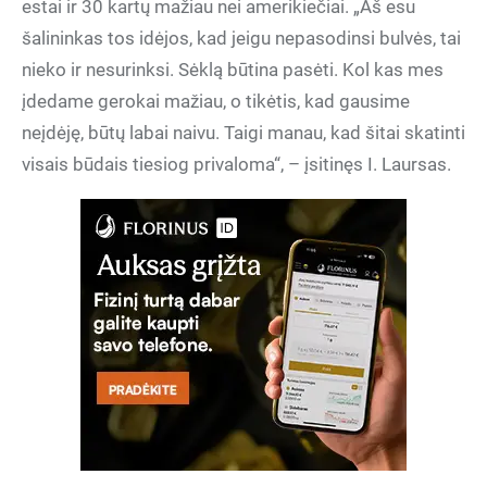
estai ir 30 kartų mažiau nei amerikiečiai. „Aš esu
šalininkas tos idėjos, kad jeigu nepasodinsi bulvės, tai
nieko ir nesurinksi. Sėklą būtina pasėti. Kol kas mes
įdedame gerokai mažiau, o tikėtis, kad gausime
neįdėję, būtų labai naivu. Taigi manau, kad šitai skatinti
visais būdais tiesiog privaloma“, – įsitinęs I. Laursas.