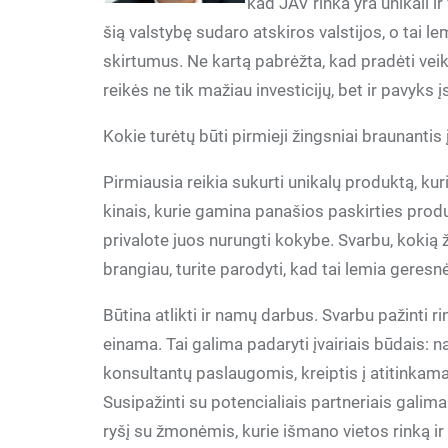
kad JAV rinka yra unikali i
šią valstybę sudaro atskiros valstijos, o tai lem
skirtumus. Ne kartą pabrėžta, kad pradėti vei
reikės ne tik mažiau investicijų, bet ir pavyks įs
Kokie turėtų būti pirmieji žingsniai braunantis į
Pirmiausia reikia sukurti unikalų produktą, kur
kinais, kurie gamina panašios paskirties produk
privalote juos nurungti kokybe. Svarbu, kokią 
brangiau, turite parodyti, kad tai lemia geresn
Būtina atlikti ir namų darbus. Svarbu pažinti rin
einama. Tai galima padaryti įvairiais būdais: n
konsultantų paslaugomis, kreiptis į atitinkamas
Susipažinti su potencialiais partneriais gali
ryšį su žmonėmis, kurie išmano vietos rinką ir 