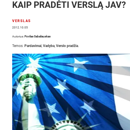
KAIP PRADĖTI VERSLĄ JAV?
VERSLAS
2012.10.05
Autorius:
Povilas Sabaliauskas
Temos:
Pardavimai
,
Vadyba
,
Verslo pradžia
.