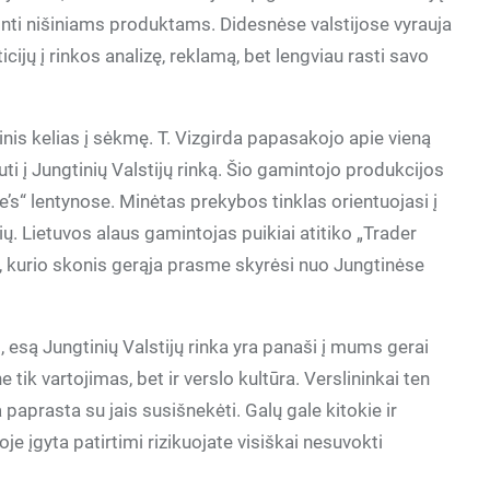
rtinti nišiniams produktams. Didesnėse valstijose vyrauja
ijų į rinkos analizę, reklamą, bet lengviau rasti savo
inis kelias į sėkmę. T. Vizgirda papasakojo apie vieną
ti į Jungtinių Valstijų rinką. Šio gamintojo produkcijos
e’s“ lentynose. Minėtas prekybos tinklas orientuojasi į
ių. Lietuvos alaus gamintojas puikiai atitiko „Trader
ą, kurio skonis gerąja prasme skyrėsi nuo Jungtinėse
, esą Jungtinių Valstijų rinka yra panaši į mums gerai
 ne tik vartojimas, bet ir verslo kultūra. Verslininkai ten
a paprasta su jais susišnekėti. Galų gale kitokie ir
e įgyta patirtimi rizikuojate visiškai nesuvokti