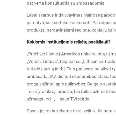
pat verta konsultuotis su ambasadomis.
Labai svarbus ir dalyvavimas įvairiose parodo
pamatyti, su kuo teks konkuruoti. Parodose p
produktai pardavinėjami regione, kokia jų kain
Kokiomis institucijomis reikėtų pasikliauti?
„Prieš veržiantis į Amerikos rinką reikėtų užme
„Verslia Lietuva“, taip pat su „Lithuanian Trade 
turi didžiausią įdirbį. Taip pat verta palaikyti r
ambasada JAV. Jie turi ekonomikos atašė, tod
progą sužinoti apie galimybes. Be galo svarbi
Ten ir yra tikroji pradžia, ten reikia užkrėsti bū
užmegzti ryšį“, – sakė T.Vizgirda.
Pasak jo, tokia schema tikrai veikia. Jis patei