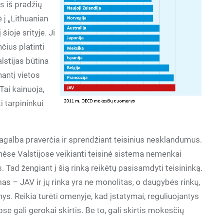
s iš pradžių
 į „Lithuanian
 šioje srityje. Ji
čius platinti
lstijas būtina
nantį vietos
Tai kainuoja,
 tarpininkui
pagalba praverčia ir sprendžiant teisinius nesklandumus.
nėse Valstijose veikianti teisinė sistema nemenkai
 Tad žengiant į šią rinką reikėtų pasisamdyti teisininką.
mas – JAV ir jų rinka yra ne monolitas, o daugybės rinkų,
nys. Reikia turėti omenyje, kad įstatymai, reguliuojantys
ose gali gerokai skirtis. Be to, gali skirtis mokesčių