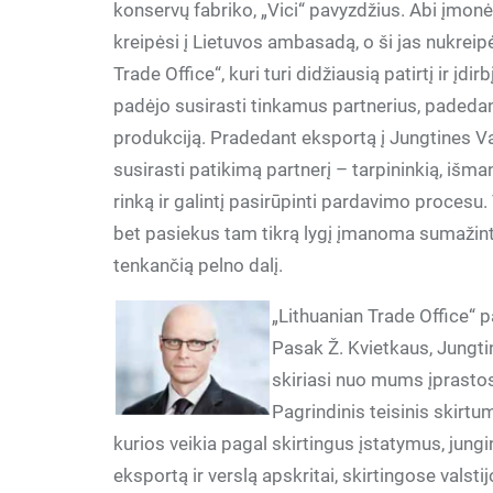
konservų fabriko, „Vici“ pavyzdžius. Abi įmonė
kreipėsi į Lietuvos ambasadą, o ši jas nukreipė
Trade Office“, kuri turi didžiausią patirtį ir įdirbį
padėjo susirasti tinkamus partnerius, padedan
produkciją. Pradedant eksportą į Jungtines Va
susirasti patikimą partnerį – tarpininkią, išma
rinką ir galintį pasirūpinti pardavimo procesu. 
bet pasiekus tam tikrą lygį įmanoma sumažinti
tenkančią pelno dalį.
„Lithuanian Trade Office“ 
Pasak Ž. Kvietkaus, Jungti
skiriasi nuo mums įprastos.
Pagrindinis teisinis skirtu
kurios veikia pagal skirtingus įstatymus, jungi
eksportą ir verslą apskritai, skirtingose valstij