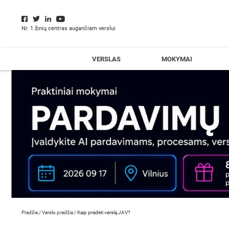
Nr. 1 žinių centras augančiam verslui
VERSLAS
MOKYMAI
Pradžia
/
Verslo pradžia
/
Kaip pradėti verslą JAV?