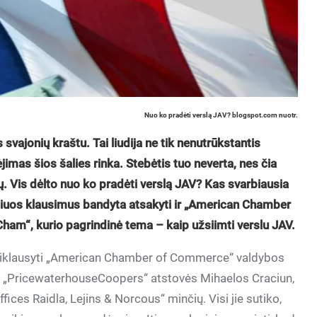
Nuo ko pradėti verslą JAV? blogspot.com nuotr.
svajonių kraštu. Tai liudija ne tik nenutrūkstantis
jimas šios šalies rinka. Stebėtis tuo neverta, nes čia
ų. Vis dėlto nuo ko pradėti verslą JAV? Kas svarbiausia
 šiuos klausimus bandyta atsakyti ir „American Chamber
m“, kurio pagrindinė tema – kaip užsiimti verslu JAV.
siklausyti „American Chamber of Commerce“ valdybos
, „PricewaterhouseCoopers“ atstovės Mihaelos Craciun,
fices Raidla, Lejins & Norcous“ minčių. Visi jie sutiko,