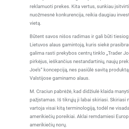
reklamuoti prekes. Kita vertus, sunkiau įsitvi
nuožmesnė konkurencija, reikia daugiau investic
vietą.
Būtent savos nišos radimas ir gali būti tiesiog
Lietuvos alaus gamintoją, kuris siekė prasibrau
galima rasti prekybos centrų tinklo „Trader Jo
pirkėjus, ieškančius nestandartinių, naujų prek
Joe’s“ koncepciją, nes pasiūlė savitą produkt
Valstijose gaminamo alaus.
M. Craciun pabrėžė, kad didžiulė klaida manyti
pažįstamas. Iš tikrųjų ji labai skiriasi. Skiriasi
vartoja visai kitą terminologiją, todėl ne visad
amerikiečių poreikiai. Aklai remdamiesi Europoj
amerikiečių norų.