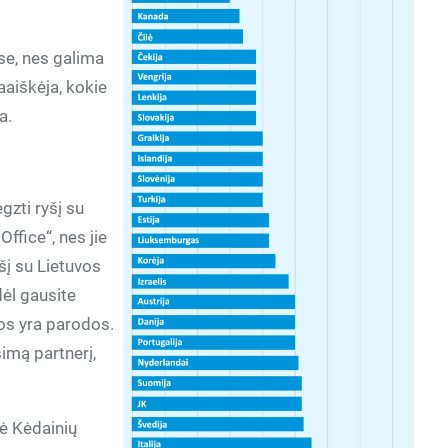
se, nes galima
aaiškėja, kokie
a.
gzti ryšį su
Office“, nes jie
yšį su Lietuvos
ėl gausite
os yra parodos.
simą partnerį,
kė Kėdainių