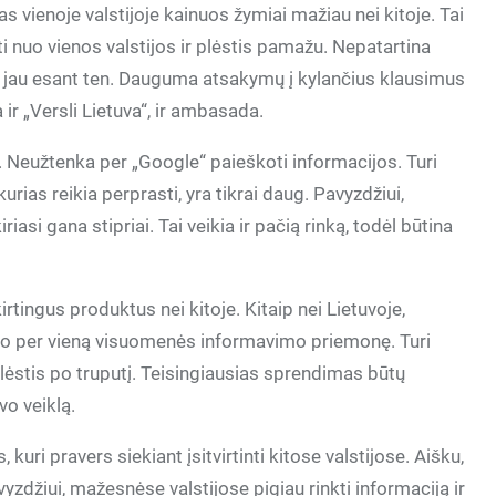
 vienoje valstijoje kainuos žymiai mažiau nei kitoje. Tai
ti nuo vienos valstijos ir plėstis pamažu. Nepatartina
i jau esant ten. Dauguma atsakymų į kylančius klausimus
 ir „Versli Lietuva“, ir ambasada.
. Neužtenka per „Google“ paieškoti informacijos. Turi
urias reikia perprasti, yra tikrai daug. Pavyzdžiui,
asi gana stipriai. Tai veikia ir pačią rinką, todėl būtina
kirtingus produktus nei kitoje. Kitaip nei Lietuvoje,
to per vieną visuomenės informavimo priemonę. Turi
plėstis po truputį. Teisingiausias sprendimas būtų
vo veiklą.
uri pravers siekiant įsitvirtinti kitose valstijose. Aišku,
avyzdžiui, mažesnėse valstijose pigiau rinkti informaciją ir