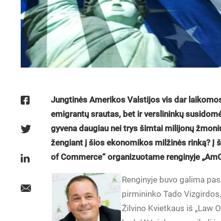
Jungtinės Amerikos Valstijos vis dar laikomos 
emigrantų srautas, bet ir verslininkų susidomė
gyvena daugiau nei trys šimtai milijonų žmoni
žengiant į šios ekonomikos milžinės rinką? Į
of Commerce“ organizuotame renginyje „AmCha
Renginyje buvo galima pa
pirmininko Tado Vizgirdos
Žilvino Kvietkaus iš „Law Of