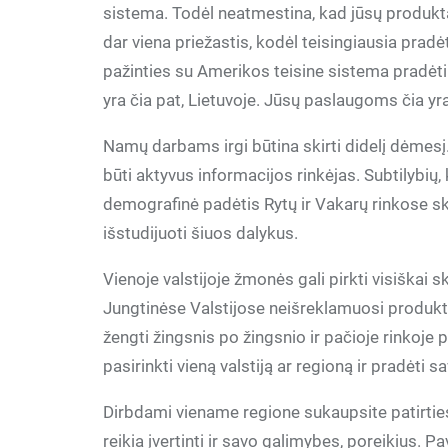
sistema. Todėl neatmestina, kad jūsų produktas
dar viena priežastis, kodėl teisingiausia pradė
pažinties su Amerikos teisine sistema pradėt
yra čia pat, Lietuvoje. Jūsų paslaugoms čia yra
Namų darbams irgi būtina skirti didelį dėmesį
būti aktyvus informacijos rinkėjas. Subtilybių, k
demografinė padėtis Rytų ir Vakarų rinkose skiri
išstudijuoti šiuos dalykus.
Vienoje valstijoje žmonės gali pirkti visiškai s
Jungtinėse Valstijose neišreklamuosi produk
žengti žingsnis po žingsnio ir pačioje rinkoje 
pasirinkti vieną valstiją ar regioną ir pradėti sa
Dirbdami viename regione sukaupsite patirties, k
reikia įvertinti ir savo galimybes, poreikius. P