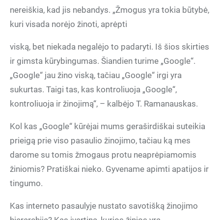
nereiškia, kad jis nebandys. „Žmogus yra tokia būtybė,
kuri visada norėjo žinoti, aprėpti
viską, bet niekada negalėjo to padaryti. Iš šios skirties
ir gimsta kūrybingumas. Šiandien turime „Google“.
„Google“ jau žino viską, tačiau „Google“ irgi yra
sukurtas. Taigi tas, kas kontroliuoja „Google“,
kontroliuoja ir žinojimą“, – kalbėjo T. Ramanauskas.
Kol kas „Google“ kūrėjai mums geraširdiškai suteikia
prieigą prie viso pasaulio žinojimo, tačiau ką mes
darome su tomis žmogaus protu neaprėpiamomis
žiniomis? Pratiškai nieko. Gyvename apimti apatijos ir
tingumo.
Kas interneto pasaulyje nustato savotišką žinojimo