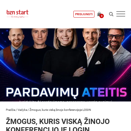
PRISIJUNGTI
0
Pradžia
/
Vadyba
/
Žmogus, kuris viską žinojo konferencijoje LOGIN
ŽMOGUS, KURIS VISKĄ ŽINOJO
KONFERENCIJOJE LOGIN