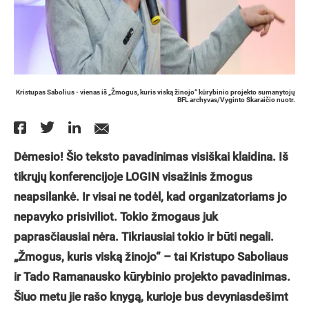
Kristupas Sabolius - vienas iš „Žmogus, kuris viską žinojo“ kūrybinio projekto sumanytojų
BFL archyvas/Vyginto Skaraičio nuotr.
Dėmesio! Šio teksto pavadinimas visiškai klaidina. Iš
tikrųjų konferencijoje LOGIN visažinis žmogus
neapsilankė. Ir visai ne todėl, kad organizatoriams jo
nepavyko prisiviliot. Tokio žmogaus juk
paprasčiausiai nėra. Tikriausiai tokio ir būti negali.
„Žmogus, kuris viską žinojo“ – tai Kristupo Saboliaus
ir Tado Ramanausko kūrybinio projekto pavadinimas.
Šiuo metu jie rašo knygą, kurioje bus devyniasdešimt