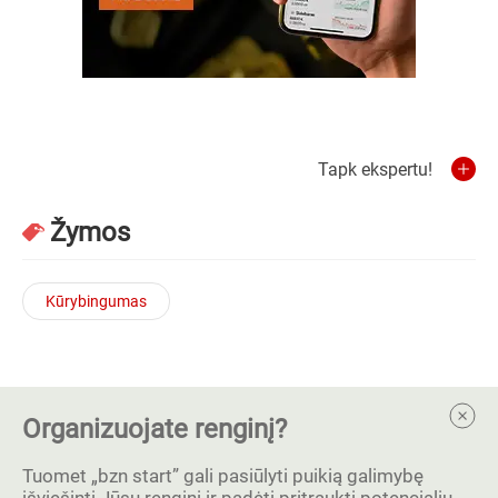
Tapk ekspertu!
Žymos
Kūrybingumas
Organizuojate renginį?
Tuomet „bzn start” gali pasiūlyti puikią galimybę
išviešinti Jūsų renginį ir padėti pritraukti potencialių