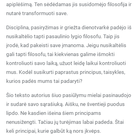
apiplėšimą. Ten sėdėdamas jis susidomėjo filosofija ir
nutarė transformuoti save.
Disciplina, pasiryžimas ir griežta dienotvarkė padėjo iš
nusikaltėlio tapti pasaulinio lygio filosofu. Taip jis
įrodė, kad pakeisti save įmanoma. Jeigu nusikaltėlis
gali tapti filosofu, tai kiekvienas galime išmokti
kontroliuoti savo laiką, užuot leidę laikui kontroliuoti
mus. Kodėl susikurti paprastus principus, taisykles,
kurios padės mums tai padaryti?
Šio teksto autorius šiuo pasiūlymu mielai pasinaudojo
ir sudarė savo sąrašiuką. Aišku, ne šventieji puodus
lipdo. Ne kasdien išeina šiem principams
nenusižengti. Tačiau jų turėjimas labai padeda. Štai
keli principai, kurie galbūt ką nors įkvėps.