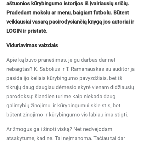
aštuonios kūrybingumo istorijos iš įvairiausių sričių.
Pradedant mokslu ar menu, baigiant futbolu. Būtent
veikiausiai vasarą pasirodysiančią knygą jos autoriai ir
LOGIN ir pristatė.
Viduriavimas vaizdais
Apie ką buvo pranešimas, jeigu darbas dar net
nebaigtas? K. Sabolius ir T. Ramanauskas su auditorija
pasidalijo keliais kūrybingumo pavyzdžiais, bet iš
tikrųjų daug daugiau dėmesio skyrė vienam didžiausių
parodoksų: šiandien turime kaip niekada daug
galimybių žinojimui ir kūrybingumui skleistis, bet
būtent žinojimo ir kūrybingumo vis labiau ima stigti.
Ar žmogus gali žinoti viską? Net nedvejodami
atsakytume, kad ne. Tai neįmanoma. Tačiau tai dar