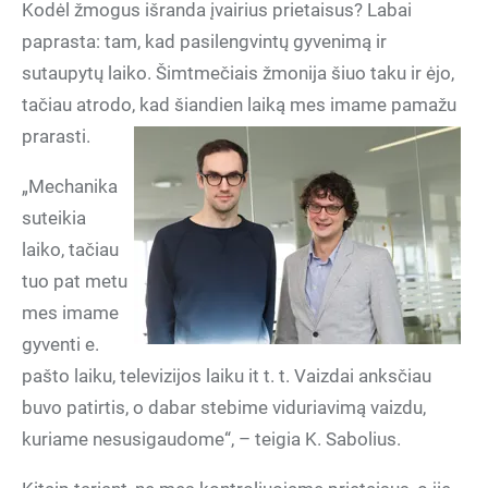
Kodėl žmogus išranda įvairius prietaisus? Labai
paprasta: tam, kad pasilengvintų gyvenimą ir
sutaupytų laiko. Šimtmečiais žmonija šiuo taku ir ėjo,
tačiau atrodo, kad šiandien laiką mes imame pamažu
prarasti.
„Mechanika
suteikia
laiko, tačiau
tuo pat metu
mes imame
gyventi e.
pašto laiku, televizijos laiku it t. t. Vaizdai anksčiau
buvo patirtis, o dabar stebime viduriavimą vaizdu,
kuriame nesusigaudome“, – teigia K. Sabolius.