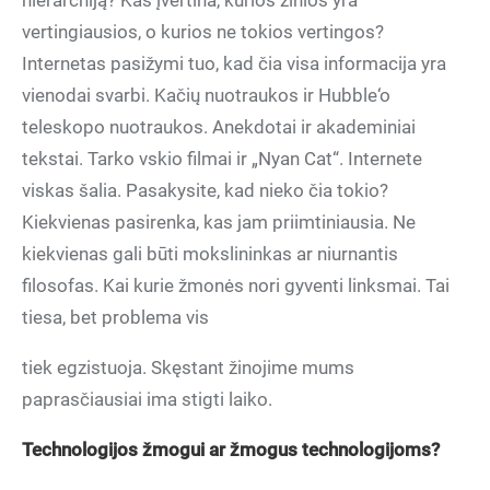
hierarchiją? Kas įvertina, kurios žinios yra
vertingiausios, o kurios ne tokios vertingos?
Internetas pasižymi tuo, kad čia visa informacija yra
vienodai svarbi. Kačių nuotraukos ir Hubble‘o
teleskopo nuotraukos. Anekdotai ir akademiniai
tekstai. Tarko vskio filmai ir „Nyan Cat“. Internete
viskas šalia. Pasakysite, kad nieko čia tokio?
Kiekvienas pasirenka, kas jam priimtiniausia. Ne
kiekvienas gali būti mokslininkas ar niurnantis
filosofas. Kai kurie žmonės nori gyventi linksmai. Tai
tiesa, bet problema vis
tiek egzistuoja. Skęstant žinojime mums
paprasčiausiai ima stigti laiko.
Technologijos žmogui ar žmogus technologijoms?