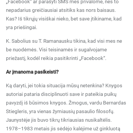
„Facebook“ ar parašyti SMS mes privalome, nes to
nepadarius greičiausiai atsitiks kas nors baisaus.
Kas? Iš tikrųjų visiškai nieko, bet save įtikiname, kad
yra priešingai.
K. Sabolius su T. Ramanausku tikina, kad visi mes ne
be nuodėmės. Visi teisinamės ir sugalvojame
priežastį, kodėl reikia pasitikrinti „Facebook“.
Ar įmanoma pasikeisti?
Ką daryti, jei tokia situacija mūsų netenkina? Knygos
autoriai pataria disciplinuoti save ir pateikia puikų
pavyzdį iš būsimos knygos. Žmogus, vardu Bernardas
Stiegleris, yra vienas žymiausių pasaulio filosofų.
Jaunystėje jis buvo tikrų tikriausias nusikaltėlis.
1978–1983 metais jis sėdėjo kalėjime už ginkluotą