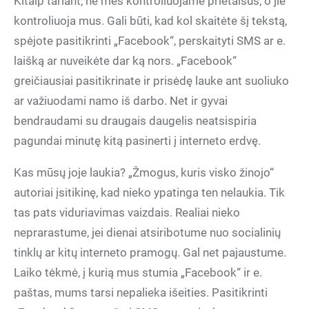
Kitaip tariant, ne mes kontroliuojame prietaisus, o jie
kontroliuoja mus. Gali būti, kad kol skaitėte šį tekstą,
spėjote pasitikrinti „Facebook“, perskaityti SMS ar e.
laišką ar nuveikėte dar ką nors. „Facebook“
greičiausiai pasitikrinate ir prisėdę lauke ant suoliuko
ar važiuodami namo iš darbo. Net ir gyvai
bendraudami su draugais daugelis neatsispiria
pagundai minutę kitą pasinerti į interneto erdvę.
Kas mūsų joje laukia? „Žmogus, kuris visko žinojo“
autoriai įsitikinę, kad nieko ypatinga ten nelaukia. Tik
tas pats viduriavimas vaizdais. Realiai nieko
neprarastume, jei dienai atsiribotume nuo socialinių
tinklų ar kitų interneto pramogų. Gal net pajaustume.
Laiko tėkmė, į kurią mus stumia „Facebook“ ir e.
paštas, mums tarsi nepalieka išeities. Pasitikrinti