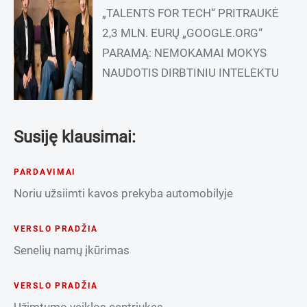
„TALENTS FOR TECH“ PRITRAUKĖ
2,3 MLN. EURŲ „GOOGLE.ORG“
PARAMĄ: NEMOKAMAI MOKYS
NAUDOTIS DIRBTINIU INTELEKTU
Susiję klausimai:
PARDAVIMAI
Noriu užsiimti kavos prekyba automobilyje
VERSLO PRADŽIA
Senelių namų įkūrimas
VERSLO PRADŽIA
Užimtumo veiklos centriukas