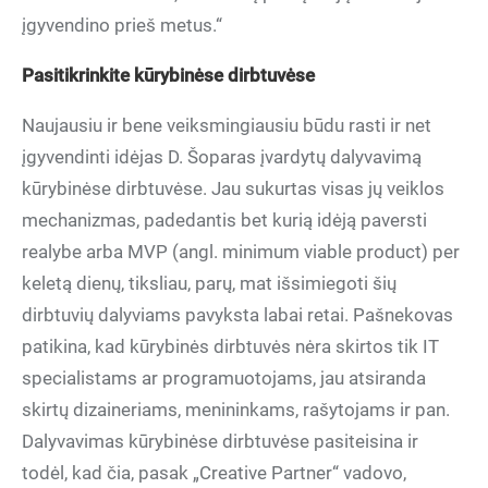
įgyvendino prieš metus.“
Pasitikrinkite kūrybinėse dirbtuvėse
Naujausiu ir bene veiksmingiausiu būdu rasti ir net
įgyvendinti idėjas D. Šoparas įvardytų dalyvavimą
kūrybinėse dirbtuvėse. Jau sukurtas visas jų veiklos
mechanizmas, padedantis bet kurią idėją paversti
realybe arba MVP (angl. minimum viable product) per
keletą dienų, tiksliau, parų, mat išsimiegoti šių
dirbtuvių dalyviams pavyksta labai retai. Pašnekovas
patikina, kad kūrybinės dirbtuvės nėra skirtos tik IT
specialistams ar programuotojams, jau atsiranda
skirtų dizaineriams, menininkams, rašytojams ir pan.
Dalyvavimas kūrybinėse dirbtuvėse pasiteisina ir
todėl, kad čia, pasak „Creative Partner“ vadovo,