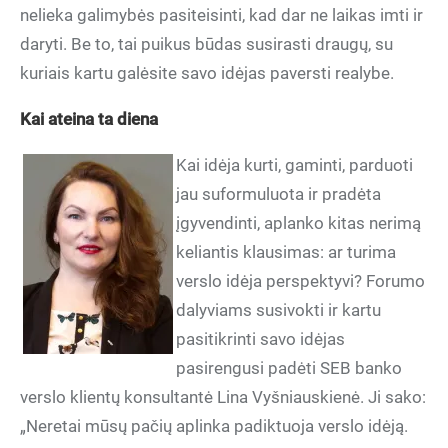
nelieka galimybės pasiteisinti, kad dar ne laikas imti ir
daryti. Be to, tai puikus būdas susirasti draugų, su
kuriais kartu galėsite savo idėjas paversti realybe.
Kai ateina ta diena
Kai idėja kurti, gaminti, parduoti
jau suformuluota ir pradėta
įgyvendinti, aplanko kitas nerimą
keliantis klausimas: ar turima
verslo idėja perspektyvi? Forumo
dalyviams susivokti ir kartu
pasitikrinti savo idėjas
pasirengusi padėti SEB banko
verslo klientų konsultantė Lina Vyšniauskienė. Ji sako:
„Neretai mūsų pačių aplinka padiktuoja verslo idėją.