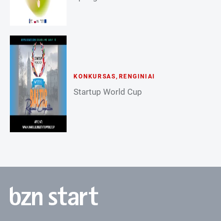
KONKURSAS
,
RENGINIAI
Startup World Cup