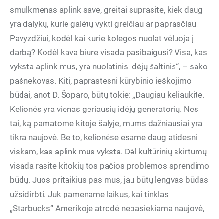
smulkmenas aplink save, greitai suprasite, kiek daug
yra dalykų, kurie galėtų vykti greičiau ar paprasčiau.
Pavyzdžiui, kodėl kai kurie kolegos nuolat vėluoja į
darbą? Kodėl kava biure visada pasibaigusi? Visa, kas
vyksta aplink mus, yra nuolatinis idėjų šaltinis“, – sako
pašnekovas. Kiti, paprastesni kūrybinio ieškojimo
būdai, anot D. Šoparo, būtų tokie: „Daugiau keliaukite.
Kelionės yra vienas geriausių idėjų generatorių. Nes
tai, ką pamatome kitoje šalyje, mums dažniausiai yra
tikra naujovė. Be to, kelionėse esame daug atidesni
viskam, kas aplink mus vyksta. Dėl kultūrinių skirtumų
visada rasite kitokių tos pačios problemos sprendimo
būdų. Juos pritaikius pas mus, jau būtų lengvas būdas
užsidirbti. Juk pamename laikus, kai tinklas
„Starbucks“ Amerikoje atrodė nepasiekiama naujovė,