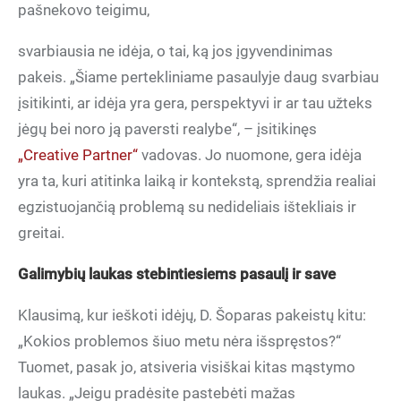
pašnekovo teigimu,
svarbiausia ne idėja, o tai, ką jos įgyvendinimas
pakeis. „Šiame pertekliniame pasaulyje daug svarbiau
įsitikinti, ar idėja yra gera, perspektyvi ir ar tau užteks
jėgų bei noro ją paversti realybe“, – įsitikinęs
„Creative Partner“
vadovas. Jo nuomone, gera idėja
yra ta, kuri atitinka laiką ir kontekstą, sprendžia realiai
egzistuojančią problemą su nedideliais ištekliais ir
greitai.
Galimybių laukas stebintiesiems pasaulį ir save
Klausimą, kur ieškoti idėjų, D. Šoparas pakeistų kitu:
„Kokios problemos šiuo metu nėra išspręstos?“
Tuomet, pasak jo, atsiveria visiškai kitas mąstymo
laukas. „Jeigu pradėsite pastebėti mažas