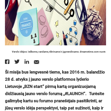
Verslo idėjos: ieškome, randame, tikriname ir įgyvendiname. dreamstime.com nuotr.
Ši misija bus lengvesnė tiems, kas 2016 m. balandžio
28 d. atvyks į jauno verslo platformos lyderio
Lietuvoje „BZN start“ pirmą kartą organizuojamą
didžiausią jauno verslo forumą „#LAUNCH“. Turėsite
galimybę kartu su forumo pranešėjais pasitikrinti, ar
jūsų verslo idėja perspektyvi, taip pat sužinoti, kaip ir