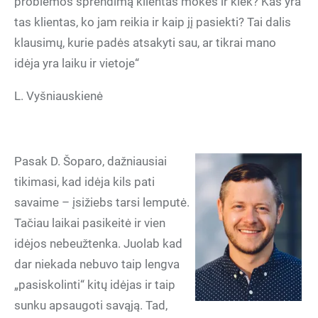
problemos sprendimą klientas mokės ir kiek? Kas yra
tas klientas, ko jam reikia ir kaip jį pasiekti? Tai dalis
klausimų, kurie padės atsakyti sau, ar tikrai mano
idėja yra laiku ir vietoje“
L. Vyšniauskienė
Pasak D. Šoparo, dažniausiai
tikimasi, kad idėja kils pati
savaime – įsižiebs tarsi lemputė.
Tačiau laikai pasikeitė ir vien
idėjos nebeužtenka. Juolab kad
dar niekada nebuvo taip lengva
„pasiskolinti“ kitų idėjas ir taip
sunku apsaugoti savąją. Tad,