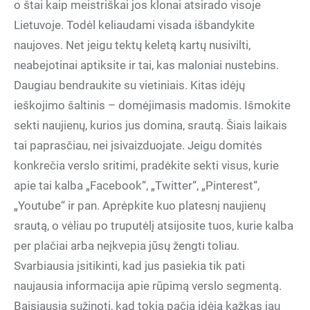
o štai kaip meistriškai jos klonai atsirado visoje
Lietuvoje. Todėl keliaudami visada išbandykite
naujoves. Net jeigu tektų keletą kartų nusivilti,
neabejotinai aptiksite ir tai, kas maloniai nustebins.
Daugiau bendraukite su vietiniais. Kitas idėjų
ieškojimo šaltinis – domėjimasis madomis. Išmokite
sekti naujienų, kurios jus domina, srautą. Šiais laikais
tai paprasčiau, nei įsivaizduojate. Jeigu domitės
konkrečia verslo sritimi, pradėkite sekti visus, kurie
apie tai kalba „Facebook“, „Twitter“, „Pinterest“,
„Youtube“ ir pan. Aprėpkite kuo platesnį naujienų
srautą, o vėliau po truputėlį atsijosite tuos, kurie kalba
per plačiai arba neįkvepia jūsų žengti toliau.
Svarbiausia įsitikinti, kad jus pasiekia tik pati
naujausia informacija apie rūpimą verslo segmentą.
Baisiausia sužinoti, kad tokią pačią idėją kažkas jau