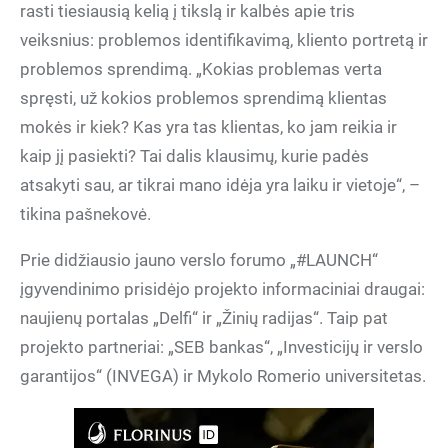
rasti tiesiausią kelią į tikslą ir kalbės apie tris
veiksnius: problemos identifikavimą, kliento portretą ir
problemos sprendimą. „Kokias problemas verta
spręsti, už kokios problemos sprendimą klientas
mokės ir kiek? Kas yra tas klientas, ko jam reikia ir
kaip jį pasiekti? Tai dalis klausimų, kurie padės
atsakyti sau, ar tikrai mano idėja yra laiku ir vietoje“, –
tikina pašnekovė.
įgyvendinimo prisidėjo projekto informaciniai draugai:
naujienų portalas „Delfi“ ir „Žinių radijas“. Taip pat
projekto partneriai: „SEB bankas“, „Investicijų ir verslo
garantijos“ (INVEGA) ir Mykolo Romerio universitetas.