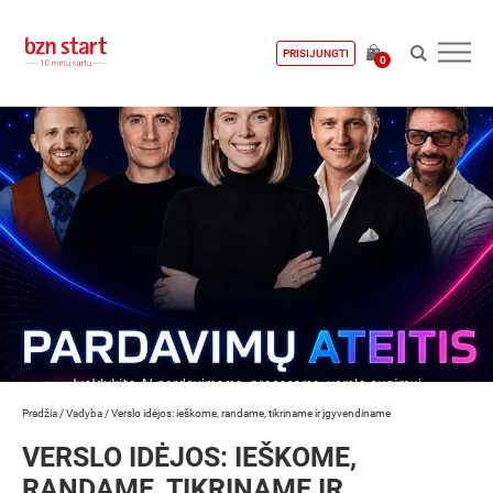
PRISIJUNGTI
0
Pradžia
/
Vadyba
/
Verslo idėjos: ieškome, randame, tikriname ir įgyvendiname
VERSLO IDĖJOS: IEŠKOME,
RANDAME, TIKRINAME IR