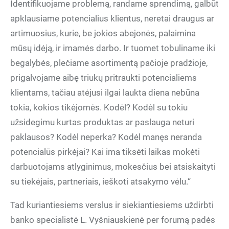
Identifikuojame problemą, randame sprendimą, galbūt
apklausiame potencialius klientus, neretai draugus ar
artimuosius, kurie, be jokios abejonės, palaimina
mūsų idėją, ir imamės darbo. Ir tuomet tobuliname iki
begalybės, plečiame asortimentą pačioje pradžioje,
prigalvojame aibę triukų pritraukti potencialiems
klientams, tačiau atėjusi ilgai laukta diena nebūna
tokia, kokios tikėjomės. Kodėl? Kodėl su tokiu
užsidegimu kurtas produktas ar paslauga neturi
paklausos? Kodėl neperka? Kodėl manęs neranda
potencialūs pirkėjai? Kai ima tiksėti laikas mokėti
darbuotojams atlyginimus, mokesčius bei atsiskaityti
su tiekėjais, partneriais, ieškoti atsakymo vėlu.“
Tad kuriantiesiems verslus ir siekiantiesiems uždirbti
banko specialistė L. Vyšniauskienė per forumą padės