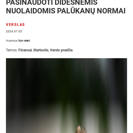
PASINAUDOTI DIDESNĖMIS
NUOLAIDOMIS PALŪKANŲ NORMAI
VERSLAS
2024.07.03
Autorius:
bzn start
Temos:
Finansai
,
Startuolis
,
Verslo pradžia
.