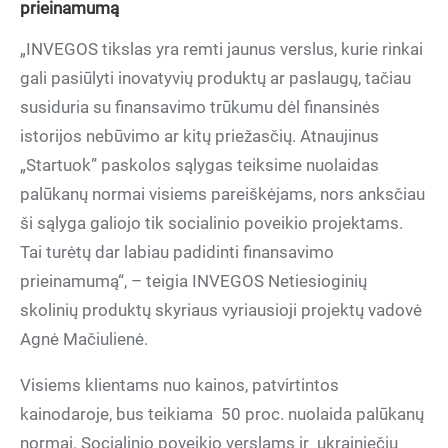
prieinamumą
„INVEGOS tikslas yra remti jaunus verslus, kurie rinkai
gali pasiūlyti inovatyvių produktų ar paslaugų, tačiau
susiduria su finansavimo trūkumu dėl finansinės
istorijos nebūvimo ar kitų priežasčių. Atnaujinus
„Startuok” paskolos sąlygas teiksime nuolaidas
palūkanų normai visiems pareiškėjams, nors anksčiau
ši sąlyga galiojo tik socialinio poveikio projektams.
Tai turėtų dar labiau padidinti finansavimo
prieinamumą“, – teigia INVEGOS Netiesioginių
skolinių produktų skyriaus vyriausioji projektų vadovė
Agnė Mačiulienė.
Visiems klientams nuo kainos, patvirtintos
kainodaroje, bus teikiama 50 proc. nuolaida palūkanų
normai. Socialinio poveikio verslams ir
ukrainiečių