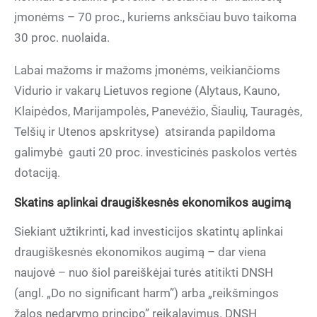
įmonėms – 70 proc., kuriems anksčiau buvo taikoma
30 proc. nuolaida.
Labai mažoms ir mažoms įmonėms, veikiančioms
Vidurio ir vakarų Lietuvos regione (Alytaus, Kauno,
Klaipėdos, Marijampolės, Panevėžio, Šiaulių, Tauragės,
Telšių ir Utenos apskrityse) atsiranda papildoma
galimybė
gauti 20 proc. investicinės paskolos vertės
dotaciją.
Skatins aplinkai draugiškesnės ekonomikos augimą
Siekiant užtikrinti, kad investicijos skatintų aplinkai
draugiškesnės ekonomikos augimą – dar viena
naujovė – nuo šiol pareiškėjai turės atitikti DNSH
(angl. „Do no significant harm”) arba „reikšmingos
žalos nedarymo principo” reikalavimus. DNSH