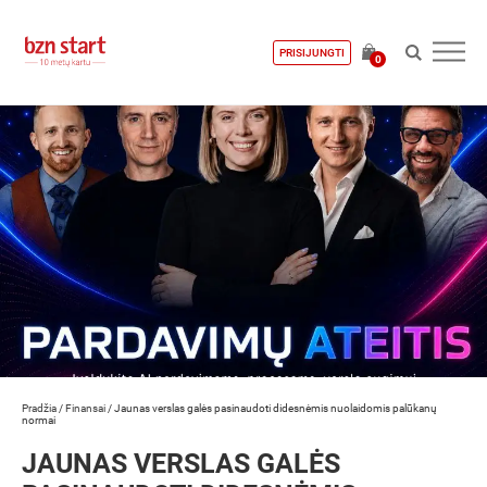
PRISIJUNGTI
0
Pradžia
/
Finansai
/
Jaunas verslas galės pasinaudoti didesnėmis nuolaidomis palūkanų
normai
JAUNAS VERSLAS GALĖS