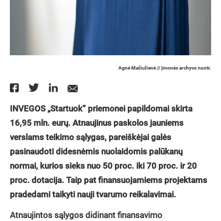
Agnė Mačiulienė // Įmonės archyvo nuotr.
INVEGOS „Startuok“ priemonei papildomai skirta
16,95 mln. eurų. Atnaujinus paskolos jauniems
verslams teikimo sąlygas, pareiškėjai galės
pasinaudoti didesnėmis nuolaidomis palūkanų
normai, kurios sieks nuo 50 proc. iki 70 proc. ir 20
proc. dotacija. Taip pat finansuojamiems projektams
pradedami taikyti nauji tvarumo reikalavimai.
Atnaujintos sąlygos didinant finansavimo