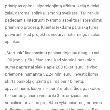
principas apima įsipareigojimą užkirsti kelią didelei
žalai, daromai aplinkai, žmonių sveikatai. Tai įrankis
padedantis integruoti tvarumo aspektus į sprendimų
priėmimo procesą. Klientai tekdami paraišką turės
patvirtinti, kad projektas nedarys reikšmingos žalos
aplinkai.
„Startuok“ finansavimu pasinaudojo jau daugiau nei
100 įmonių. Skaičiuojama, kad vidutinė paskolos
suma paprastai siekia apie 200 tūkst. eurų. Iš viso
priemonei numatyta 52,24 mln. eurų. Investicijoms
skirtą paskolą grąžinti galima per 10 metų,
apyvartinėms lėšoms – per 3 metus. Šios paskolos
teikiamos jaunam verslui iki 3 m. amžiaus bei
socialinio poveikio projektus vykdančioms įmonėms
ir Ukrainos verslams, veikiantiems Lietuvoje iki 5 m.