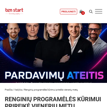
PRISIJUNGTI
0
Pradžia
/
Vadyba
/
Renginių programėlės kūrimui prireikė vienerių metų
RENGINIŲ PROGRAMĖLĖS KŪRIMUI
PRIREIKĖ VIENERIŲ METŲ