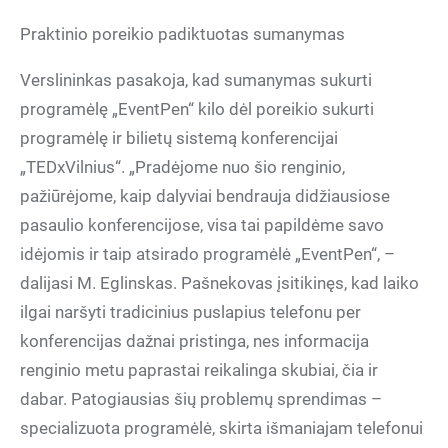
Praktinio poreikio padiktuotas sumanymas
Verslininkas pasakoja, kad sumanymas sukurti
programėlę „EventPen“ kilo dėl poreikio sukurti
programėlę ir bilietų sistemą konferencijai
„TEDxVilnius“. „Pradėjome nuo šio renginio,
pažiūrėjome, kaip dalyviai bendrauja didžiausiose
pasaulio konferencijose, visa tai papildėme savo
idėjomis ir taip atsirado programėlė „EventPen“, –
dalijasi M. Eglinskas. Pašnekovas įsitikinęs, kad laiko
ilgai naršyti tradicinius puslapius telefonu per
konferencijas dažnai pristinga, nes informacija
renginio metu paprastai reikalinga skubiai, čia ir
dabar. Patogiausias šių problemų sprendimas –
specializuota programėlė, skirta išmaniajam telefonui