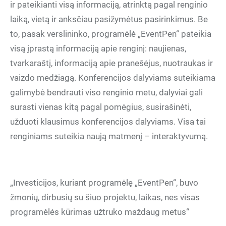
ir pateikianti visą informaciją, atrinktą pagal renginio
laiką, vietą ir anksčiau pasižymėtus pasirinkimus. Be
to, pasak verslininko, programėlė „EventPen“ pateikia
visą įprastą informaciją apie renginį: naujienas,
tvarkaraštį, informaciją apie pranešėjus, nuotraukas ir
vaizdo medžiagą. Konferencijos dalyviams suteikiama
galimybė bendrauti viso renginio metu, dalyviai gali
surasti vienas kitą pagal pomėgius, susirašinėti,
užduoti klausimus konferencijos dalyviams. Visa tai
renginiams suteikia naują matmenį – interaktyvumą.
„Investicijos, kuriant programėlę „EventPen“, buvo
žmonių, dirbusių su šiuo projektu, laikas, nes visas
programėlės kūrimas užtruko maždaug metus“