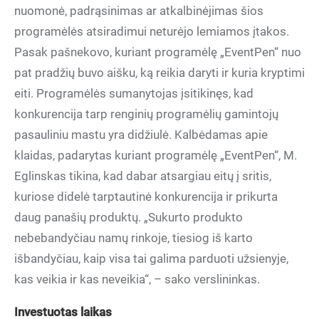
nuomonė, padrąsinimas ar atkalbinėjimas šios
programėlės atsiradimui neturėjo lemiamos įtakos.
Pasak pašnekovo, kuriant programėlę „EventPen“ nuo
pat pradžių buvo aišku, ką reikia daryti ir kuria kryptimi
eiti. Programėlės sumanytojas įsitikinęs, kad
konkurencija tarp renginių programėlių gamintojų
pasauliniu mastu yra didžiulė. Kalbėdamas apie
klaidas, padarytas kuriant programėlę „EventPen“, M.
Eglinskas tikina, kad dabar atsargiau eitų į sritis,
kuriose didelė tarptautinė konkurencija ir prikurta
daug panašių produktų. „Sukurto produkto
nebebandyčiau namų rinkoje, tiesiog iš karto
išbandyčiau, kaip visa tai galima parduoti užsienyje,
kas veikia ir kas neveikia“, – sako verslininkas.
Investuotas laikas