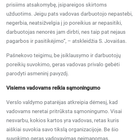
prisiims atsakomybę, įsipareigos skirtoms
užduotims. Jeigu pats vadovas darbuotojo nepastebi,
negerbia, neatsižvelgia į jo poreikius ar nepasitiki,
darbuotojas nenorės jam dirbti, nes taip pat nejaus
pagarbos ir pasitikėjimo“, – atskleidžia S. Jovaišas.
Pašnekovo teigimu, be įsiklausymo ir darbuotojų
poreikių suvokimo, geras vadovas privalo gebėti
parodyti asmeninį pavyzdį.
Visiems vadovams reikia sąmoningumo
Verslo valdymo patarėjas atkreipia dėmesį, kad
vadovams neretai pritrūksta sąmoningumo. Visai
nesvarbu, kokios kartos yra vadovas, retas kuris
aiškiai suvokia savo tikslą organizacijoje. Be šio
suvokimo geras vadovavimas neįmanomas.