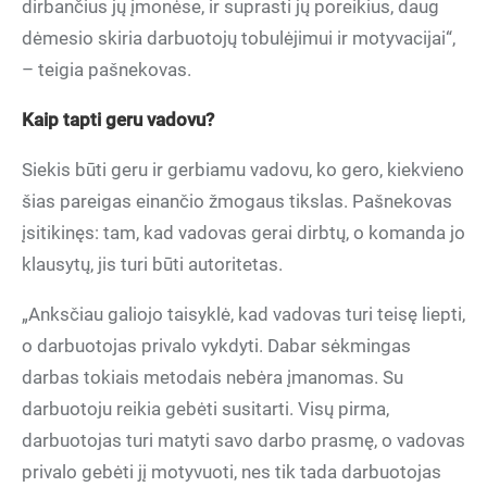
dirbančius jų įmonėse, ir suprasti jų poreikius, daug
dėmesio skiria darbuotojų tobulėjimui ir motyvacijai“,
– teigia pašnekovas.
Kaip tapti geru vadovu?
Siekis būti geru ir gerbiamu vadovu, ko gero, kiekvieno
šias pareigas einančio žmogaus tikslas. Pašnekovas
įsitikinęs: tam, kad vadovas gerai dirbtų, o komanda jo
klausytų, jis turi būti autoritetas.
„Anksčiau galiojo taisyklė, kad vadovas turi teisę liepti,
o darbuotojas privalo vykdyti. Dabar sėkmingas
darbas tokiais metodais nebėra įmanomas. Su
darbuotoju reikia gebėti susitarti. Visų pirma,
darbuotojas turi matyti savo darbo prasmę, o vadovas
privalo gebėti jį motyvuoti, nes tik tada darbuotojas