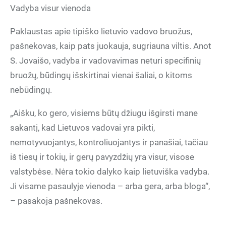
Vadyba visur vienoda
Paklaustas apie tipiško lietuvio vadovo bruožus,
pašnekovas, kaip pats juokauja, sugriauna viltis. Anot
S. Jovaišo, vadyba ir vadovavimas neturi specifinių
bruožų, būdingų išskirtinai vienai šaliai, o kitoms
nebūdingų.
„Aišku, ko gero, visiems būtų džiugu išgirsti mane
sakantį, kad Lietuvos vadovai yra pikti,
nemotyvuojantys, kontroliuojantys ir panašiai, tačiau
iš tiesų ir tokių, ir gerų pavyzdžių yra visur, visose
valstybėse. Nėra tokio dalyko kaip lietuviška vadyba.
Ji visame pasaulyje vienoda – arba gera, arba bloga“,
– pasakoja pašnekovas.