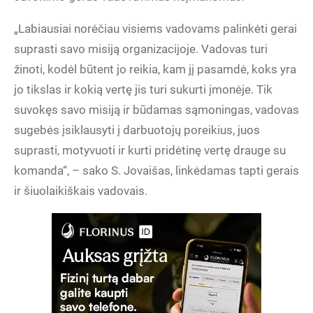
„Labiausiai norėčiau visiems vadovams palinkėti gerai
suprasti savo misiją organizacijoje. Vadovas turi
žinoti, kodėl būtent jo reikia, kam jį pasamdė, koks yra
jo tikslas ir kokią vertę jis turi sukurti įmonėje. Tik
suvokęs savo misiją ir būdamas sąmoningas, vadovas
sugebės įsiklausyti į darbuotojų poreikius, juos
suprasti, motyvuoti ir kurti pridėtinę vertę drauge su
komanda“, – sako S. Jovaišas, linkėdamas tapti gerais
ir šiuolaikiškais vadovais.