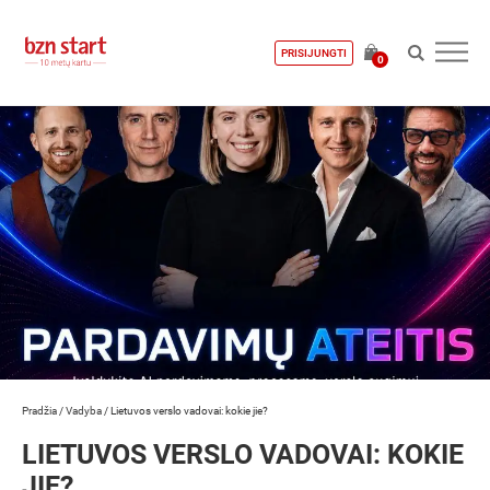
PRISIJUNGTI
0
Pradžia
/
Vadyba
/
Lietuvos verslo vadovai: kokie jie?
LIETUVOS VERSLO VADOVAI: KOKIE
JIE?