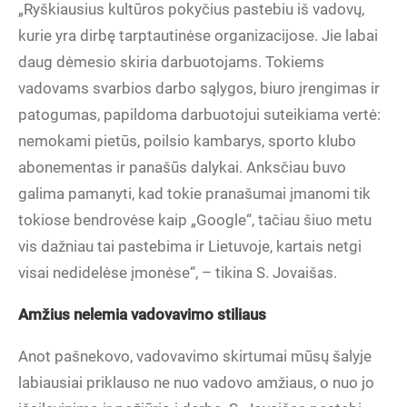
„Ryškiausius kultūros pokyčius pastebiu iš vadovų,
kurie yra dirbę tarptautinėse organizacijose. Jie labai
daug dėmesio skiria darbuotojams. Tokiems
vadovams svarbios darbo sąlygos, biuro įrengimas ir
patogumas, papildoma darbuotojui suteikiama vertė:
nemokami pietūs, poilsio kambarys, sporto klubo
abonementas ir panašūs dalykai. Anksčiau buvo
galima pamanyti, kad tokie pranašumai įmanomi tik
tokiose bendrovėse kaip „Google“, tačiau šiuo metu
vis dažniau tai pastebima ir Lietuvoje, kartais netgi
visai nedidelėse įmonėse“, – tikina S. Jovaišas.
Amžius nelemia vadovavimo stiliaus
Anot pašnekovo, vadovavimo skirtumai mūsų šalyje
labiausiai priklauso ne nuo vadovo amžiaus, o nuo jo