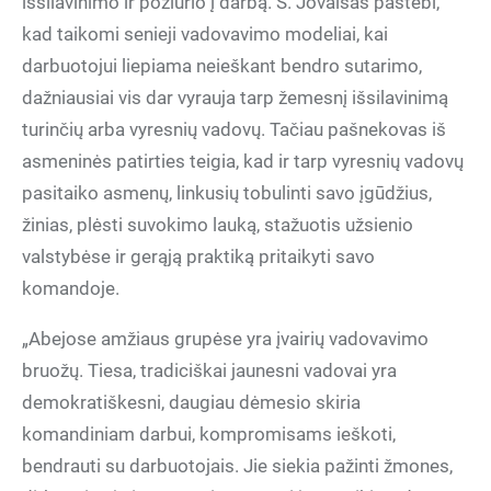
išsilavinimo ir požiūrio į darbą. S. Jovaišas pastebi,
kad taikomi senieji vadovavimo modeliai, kai
darbuotojui liepiama neieškant bendro sutarimo,
dažniausiai vis dar vyrauja tarp žemesnį išsilavinimą
turinčių arba vyresnių vadovų. Tačiau pašnekovas iš
asmeninės patirties teigia, kad ir tarp vyresnių vadovų
pasitaiko asmenų, linkusių tobulinti savo įgūdžius,
žinias, plėsti suvokimo lauką, stažuotis užsienio
valstybėse ir gerąją praktiką pritaikyti savo
komandoje.
„Abejose amžiaus grupėse yra įvairių vadovavimo
bruožų. Tiesa, tradiciškai jaunesni vadovai yra
demokratiškesni, daugiau dėmesio skiria
komandiniam darbui, kompromisams ieškoti,
bendrauti su darbuotojais. Jie siekia pažinti žmones,