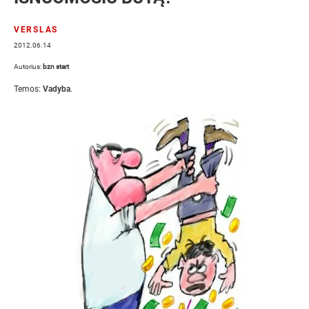
VERSLAS
2012.06.14
Autorius:
bzn start
Temos:
Vadyba
.