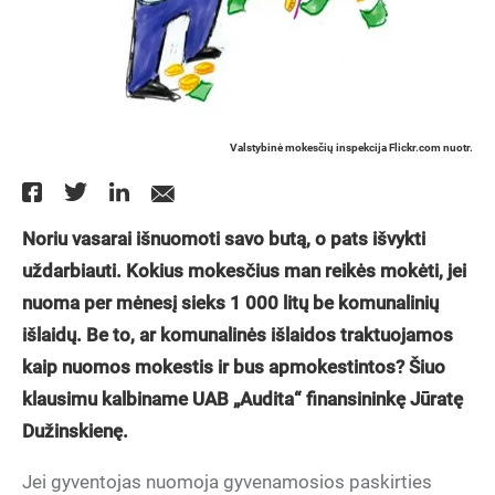
Valstybinė mokesčių inspekcija Flickr.com nuotr.
Noriu vasarai išnuomoti savo butą, o pats išvykti
uždarbiauti. Kokius mokesčius man reikės mokėti, jei
nuoma per mėnesį sieks 1 000 litų be komunalinių
išlaidų. Be to, ar komunalinės išlaidos traktuojamos
kaip nuomos mokestis ir bus apmokestintos? Šiuo
klausimu kalbiname UAB „Audita“ finansininkę Jūratę
Dužinskienę.
Jei gyventojas nuomoja gyvenamosios paskirties