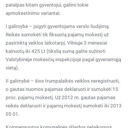
patalpas kitam gyventojui, galimi tokie
apmokestinimo variantai:
I galimybė – įsigyti gyventojams verslo liudijimą.
Reikės sumokėti tik fiksuotą pajamų mokestį už
pasirinktą veiklos laikotarpį. Vilniuje 3 mėnesiai
kainuotų iki 425 Lt (tikslią sumą galite sužinoti
Valstybinėje mokesčių inspekcijoje pagal gyvenamąją
vietą).
II galimybė – šios trumpalaikės veiklos neregistruoti,
o gautas nuomos pajamas deklaruoti ir sumokėti 15
proc. pajamų mokestį. Už 2012 m. gautas pajamas
reikės deklaruoti ir pajamų mokestį sumokėti iki 2013
05 01.
Kompensuotos komunalinės išlaidos nelaikomos