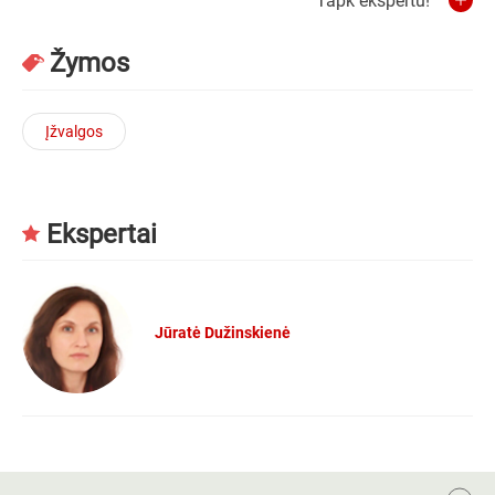
Tapk ekspertu!
Žymos
Įžvalgos
Ekspertai
Jūratė Dužinskienė