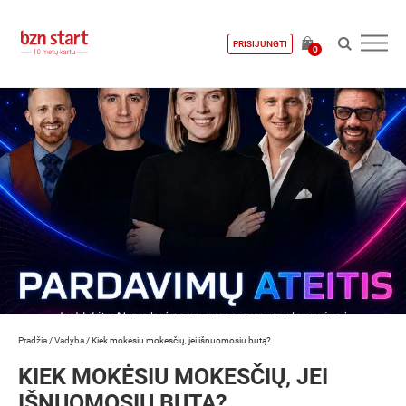
PRISIJUNGTI
0
Pradžia
/
Vadyba
/
Kiek mokėsiu mokesčių, jei išnuomosiu butą?
KIEK MOKĖSIU MOKESČIŲ, JEI
IŠNUOMOSIU BUTĄ?