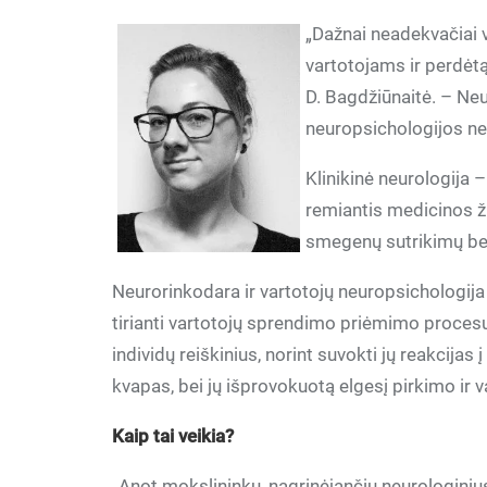
„Dažnai neadekvačiai 
vartotojams ir perdėt
D. Bagdžiūnaitė. – Ne
neuropsichologijos neg
Klinikinė neurologija 
remiantis medicinos ži
smegenų sutrikimų be
Neurorinkodara ir vartotojų neuropsichologija 
tirianti vartotojų sprendimo priėmimo procesu
individų reiškinius, norint suvokti jų reakcijas 
kvapas, bei jų išprovokuotą elgesį pirkimo ir v
Kaip tai veikia?
„Anot mokslininkų, nagrinėjančių neurologinius