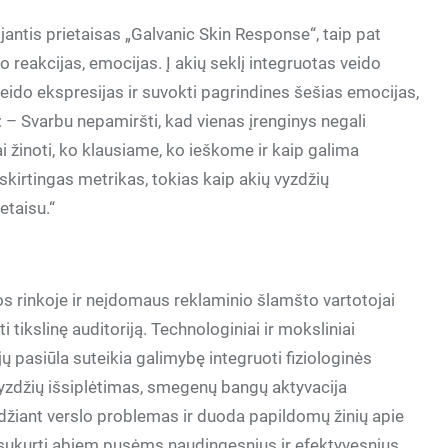
ojantis prietaisas „Galvanic Skin Response“, taip pat
reakcijas, emocijas. Į akių seklį integruotas veido
eido ekspresijas ir suvokti pagrindines šešias emocijas,
: – Svarbu nepamiršti, kad vienas įrenginys negali
rai žinoti, ko klausiame, ko ieškome ir kaip galima
 skirtingas metrikas, tokias kaip akių vyzdžių
etaisu.“
s rinkoje ir neįdomaus reklaminio šlamšto vartotojai
 tikslinę auditoriją. Technologiniai ir moksliniai
ų pasiūla suteikia galimybę integruoti fiziologinės
vyzdžių išsiplėtimas, smegenų bangų aktyvacija
džiant verslo problemas ir duoda papildomų žinių apie
sukurti abiem pusėms naudingesnius ir efektyvesnius