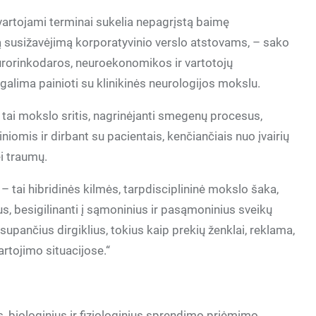
vartojami terminai sukelia nepagrįstą baimę
ą susižavėjimą korporatyvinio verslo atstovams, – sako
urorinkodaros, neuroekonomikos ir vartotojų
alima painioti su klinikinės neurologijos mokslu.
– tai mokslo sritis, nagrinėjanti smegenų procesus,
niomis ir dirbant su pacientais, kenčiančiais nuo įvairių
i traumų.
– tai hibridinės kilmės, tarpdisciplininė mokslo šaka,
s, besigilinanti į sąmoninius ir pasąmoninius sveikų
į supančius dirgiklius, tokius kaip prekių ženklai, reklama,
artojimo situacijose.“
, biologinius ir fiziologinius sprendimo priėmimo