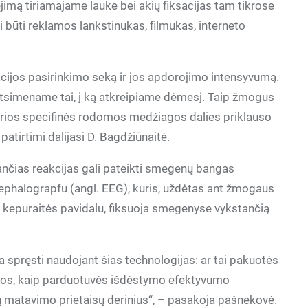
ėjimą tiriamajame lauke bei akių fiksacijas tam tikrose
i būti reklamos lankstinukas, filmukas, interneto
acijos pasirinkimo seką ir jos apdorojimo intensyvumą.
atsimename tai, į ką atkreipiame dėmesį. Taip žmogus
žkurios specifinės rodomos medžiagos dalies priklauso
patirtimi dalijasi D. Bagdžiūnaitė.
nčias reakcijas gali pateikti smegenų bangas
ephalograpfu (angl. EEG), kuris, uždėtas ant žmogaus
ar kepuraitės pavidalu, fiksuoja smegenyse vykstančią
spręsti naudojant šias technologijas: ar tai pakuotės
nkos, kaip parduotuvės išdėstymo efektyvumo
ų matavimo prietaisų derinius“, – pasakoja pašnekovė.