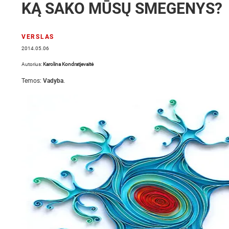
KĄ SAKO MŪSŲ SMEGENYS?
VERSLAS
2014.05.06
Autorius:
Karolina Kondratjevaitė
Temos:
Vadyba
.