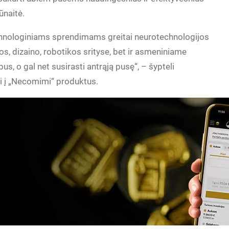
ūnaitė.
technologiniams sprendimams greitai neurotechnologijos
s, dizaino, robotikos srityse, bet ir asmeniniame
s, o gal net susirasti antrąją pusę“, – šypteli
i į „Necomimi“ produktus.