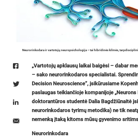
Neurorinkodara ir vartotojų neuropsichologija – tai hibridinės kilmės, tarpdiscipli
„Vartotojų apklausų laikai baigėsi – dabar m
– sako neurorinkodaros specialistai. Sprend
Decision Neuroscience“, įsikūrusiame Kopenh
paslaugas teikiančioje kompanijoje „Neurons I
doktorantūros studentė Dalia Bagdžiūnaitė įsit
neurorinkodaros tyrimų metodika) ne tik neatp
nemenką įtaką kitoms mūsų gyvenimo sritims
Neurorinkodara