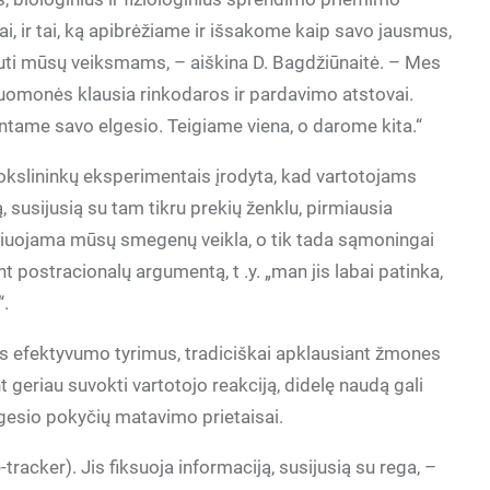
 ir tai, ką apibrėžiame ir išsakome kaip savo jausmus,
arauti mūsų veiksmams, – aiškina D. Bagdžiūnaitė. – Mes
uomonės klausia rinkodaros ir pardavimo atstovai.
ntame savo elgesio. Teigiame viena, o darome kita.“
kslininkų eksperimentais įrodyta, kad vartotojams
, susijusią su tam tikru prekių ženklu, pirmiausia
uliuojama mūsų smegenų veikla, o tik tada sąmoningai
 postracionalų argumentą, t .y. „man jis labai patinka,
“.
os efektyvumo tyrimus, tradiciškai apklausiant žmones
t geriau suvokti vartotojo reakciją, didelę naudą gali
elgesio pokyčių matavimo prietaisai.
tracker). Jis fiksuoja informaciją, susijusią su rega, –