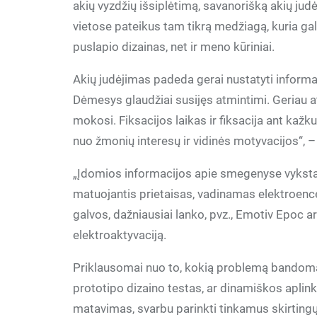
akių vyzdžių išsiplėtimą, savanorišką akių jud
vietose pateikus tam tikrą medžiagą, kuria gal
puslapio dizainas, net ir meno kūriniai.
Akių judėjimas padeda gerai nustatyti inform
Dėmesys glaudžiai susijęs atmintimi. Geriau 
mokosi. Fiksacijos laikas ir fiksacija ant ka
nuo žmonių interesų ir vidinės motyvacijos“, – 
„Įdomios informacijos apie smegenyse vyksta
matuojantis prietaisas, vadinamas elektroenc
galvos, dažniausiai lanko, pvz., Emotiv Epoc 
elektroaktyvaciją.
Priklausomai nuo to, kokią problemą bandoma 
prototipo dizaino testas, ar dinamiškos apli
matavimas, svarbu parinkti tinkamus skirting