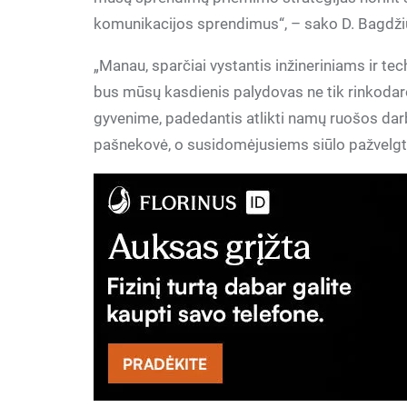
komunikacijos sprendimus“, – sako D. Bagdži
„Manau, sparčiai vystantis inžineriniams ir 
bus mūsų kasdienis palydovas ne tik rinkodaro
gyvenime, padedantis atlikti namų ruošos darbu
pašnekovė, o susidomėjusiems siūlo pažvelgt