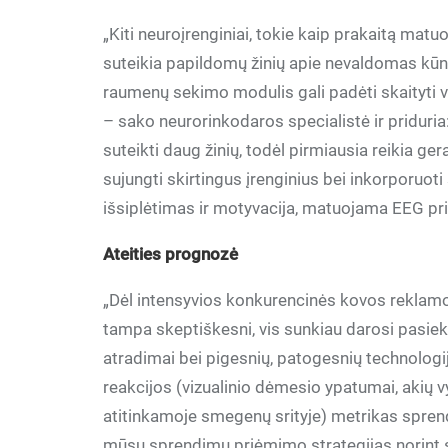
„Kiti neuroįrenginiai, tokie kaip prakaitą matu
suteikia papildomų žinių apie nevaldomas kūno 
raumenų sekimo modulis gali padėti skaityti v
– sako neurorinkodaros specialistė ir priduria
suteikti daug žinių, todėl pirmiausia reikia ge
sujungti skirtingus įrenginius bei inkorporuoti
išsiplėtimas ir motyvacija, matuojama EEG pri
Ateities prognozė
„Dėl intensyvios konkurencinės kovos reklamo
tampa skeptiškesni, vis sunkiau darosi pasiekti
atradimai bei pigesnių, patogesnių technologij
reakcijos (vizualinio dėmesio ypatumai, akių 
atitinkamoje smegenų srityje) metrikas spren
mūsų sprendimų priėmimo strategijas norint 