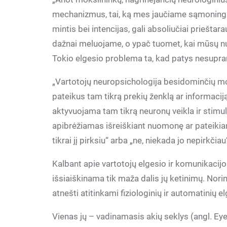
mechanizmus, tai, ką mes jaučiame sąmoningai,
mintis bei intencijas, gali absoliučiai priešt
dažnai meluojame, o ypač tuomet, kai mūsų n
Tokio elgesio problema ta, kad patys nesupra
„Vartotojų neuropsichologija besidominčių mo
pateikus tam tikrą prekių ženklą ar informaciją
aktyvuojama tam tikrą neuronų veikla ir stim
apibrėžiamas išreiškiant nuomonę ar pateikiant
tikrai jį pirksiu“ arba „ne, niekada jo nepirkčiau
Kalbant apie vartotojų elgesio ir komunikacij
išsiaiškinama tik maža dalis jų ketinimų. Norin
atnešti atitinkami fiziologinių ir automatinių 
Vienas jų – vadinamasis akių seklys (angl. Eye-