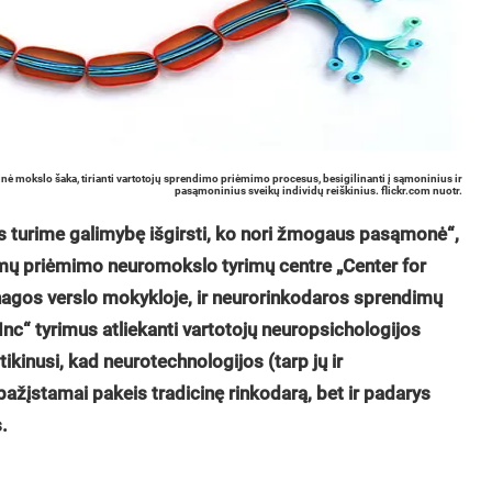
ninė mokslo šaka, tirianti vartotojų sprendimo priėmimo procesus, besigilinanti į sąmoninius ir
pasąmoninius sveikų individų reiškinius. flickr.com nuotr.
es turime galimybę išgirsti, ko nori žmogaus pasąmonė“,
imų priėmimo neuromokslo tyrimų centre „Center for
agos verslo mokykloje, ir neurorinkodaros sprendimų
nc“ tyrimus atliekanti vartotojų neuropsichologijos
ikinusi, kad neurotechnologijos (tarp jų ir
ažįstamai pakeis tradicinę rinkodarą, bet ir padarys
.