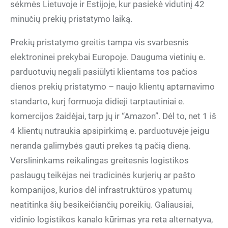
sėkmės Lietuvoje ir Estijoje, kur pasiekė vidutinį 42
minučių prekių pristatymo laiką.
Prekių pristatymo greitis tampa vis svarbesnis
elektroninei prekybai Europoje. Dauguma vietinių e.
parduotuvių negali pasiūlyti klientams tos pačios
dienos prekių pristatymo – naujo klientų aptarnavimo
standarto, kurį formuoja didieji tarptautiniai e.
komercijos žaidėjai, tarp jų ir “Amazon”. Dėl to, net 1 iš
4 klientų nutraukia apsipirkimą e. parduotuvėje jeigu
neranda galimybės gauti prekes tą pačią dieną.
Verslininkams reikalingas greitesnis logistikos
paslaugų teikėjas nei tradicinės kurjerių ar pašto
kompanijos, kurios dėl infrastruktūros ypatumų
neatitinka šių besikeičiančių poreikių. Galiausiai,
vidinio logistikos kanalo kūrimas yra reta alternatyva,