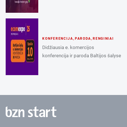
KONFERENCIJA
,
PARODA
,
RENGINIAI
Didžiausia e. komercijos
konferencija ir paroda Baltijos šalyse