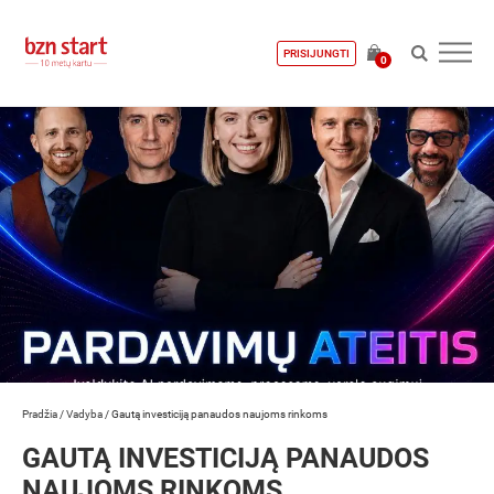
PRISIJUNGTI
0
Pradžia
/
Vadyba
/
Gautą investiciją panaudos naujoms rinkoms
GAUTĄ INVESTICIJĄ PANAUDOS
NAUJOMS RINKOMS