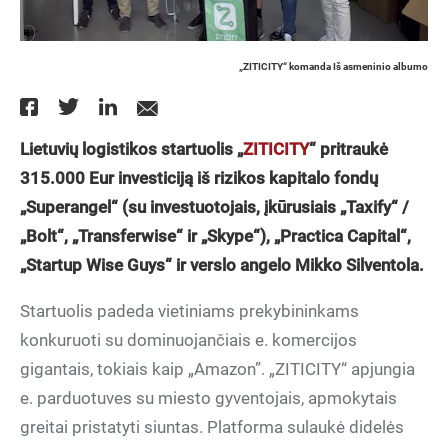
„ZITICITY“ komanda Iš asmeninio albumo
Lietuvių logistikos startuolis „
ZITICITY
“ pritraukė
315.000 Eur investiciją iš rizikos kapitalo fondų
„Superangel“ (su investuotojais, įkūrusiais „Taxify“ /
„Bolt“, „Transferwise“ ir „Skype“), „Practica Capital“,
„Startup Wise Guys“ ir verslo angelo Mikko Silventola.
Startuolis padeda vietiniams prekybininkams
konkuruoti su dominuojančiais e. komercijos
gigantais, tokiais kaip „Amazon”. „ZITICITY“ apjungia
e. parduotuves su miesto gyventojais, apmokytais
greitai pristatyti siuntas. Platforma sulaukė didelės