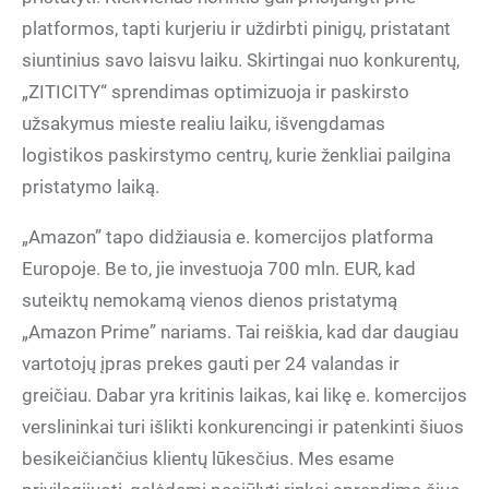
platformos, tapti kurjeriu ir uždirbti pinigų, pristatant
siuntinius savo laisvu laiku. Skirtingai nuo konkurentų,
„ZITICITY“ sprendimas optimizuoja ir paskirsto
užsakymus mieste realiu laiku, išvengdamas
logistikos paskirstymo centrų, kurie ženkliai pailgina
pristatymo laiką.
„Amazon” tapo didžiausia e. komercijos platforma
Europoje. Be to, jie investuoja 700 mln. EUR, kad
suteiktų nemokamą vienos dienos pristatymą
„Amazon Prime” nariams. Tai reiškia, kad dar daugiau
vartotojų įpras prekes gauti per 24 valandas ir
greičiau. Dabar yra kritinis laikas, kai likę e. komercijos
verslininkai turi išlikti konkurencingi ir patenkinti šiuos
besikeičiančius klientų lūkesčius. Mes esame