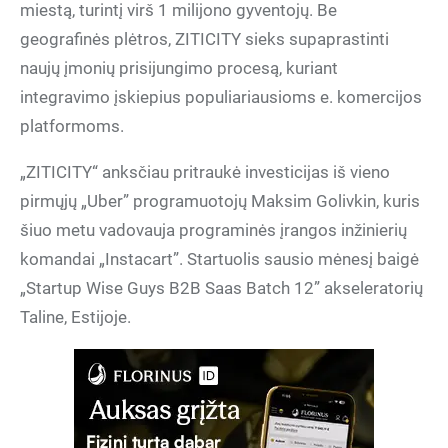
miestą, turintį virš 1 milijono gyventojų. Be
geografinės plėtros, ZITICITY sieks supaprastinti
naujų įmonių prisijungimo procesą, kuriant
integravimo įskiepius populiariausioms e. komercijos
platformoms.
„ZITICITY“ anksčiau pritraukė investicijas iš vieno
pirmųjų „Uber” programuotojų Maksim Golivkin, kuris
šiuo metu vadovauja programinės įrangos inžinierių
komandai „Instacart”. Startuolis sausio mėnesį baigė
„Startup Wise Guys B2B Saas Batch 12” akseleratorių
Taline, Estijoje.