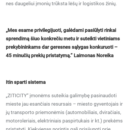
nes daugeliui įmonių trūksta lėšų ir logistikos žinių.
„Mes esame privilegijuoti, galėdami pasiūlyti rinkai
sprendimą šiuo konkrečiu metu ir suteikti vietiniams
prekybininkams dar geresnes sąlygas konkuruoti –
45 minučių prekių pristatymą.” Laimonas Noreika
Itin sparti sistema
„ZITICITY“ įmonėms suteikia galimybę pasinaudoti
mieste jau esančiais resursais – miesto gyventojais ir
jų transporto priemonėmis (automobiliais, dviračiais,
motoroleriais, elektriniais paspirtukais ir kt.) prekėms
pristatyti. Kiekvienas norintis gali prisijungti prie