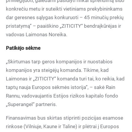
privilegijuoti, galėdami pasiūlyti rinkai sprendimą šiuo
konkrečiu metu ir suteikti vietiniams prekybininkams
dar geresnes sąlygas konkuruoti – 45 minučių prekių
pristatymą” – paaiškino „ZITICITY“ bendraįkūrėjas ir
vadovas Laimonas Noreika.
Patikėjo sėkme
„Skirtumas tarp geros kompanijos ir nuostabios
kompanijos yra steigėjų komanda. Tikime, kad
Laimonas ir „ZITICITY“ komanda turi tai, ko reikia, kad
taptų nauja Europos sėkmės istorija”, – sakė Rain
Rannu, vadovaujantis Estijos rizikos kapitalo fondo
„Superangel“ partneris.
Finansavimas bus skirtas stiprinti pozicijas esamose
rinkose (Vilniuje, Kaune ir Taline) ir plėtrai į Europos