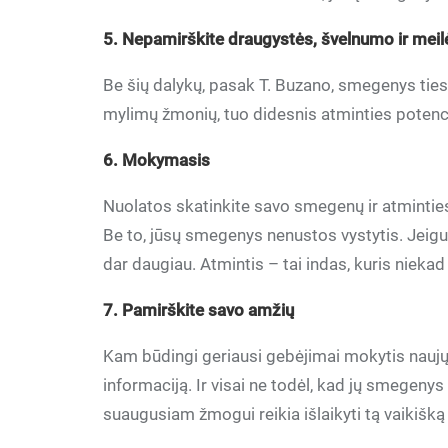
5. Nepamirškite draugystės, švelnumo ir meil
Be šių dalykų, pasak T. Buzano, smegenys ties
mylimų žmonių, tuo didesnis atminties potenc
6. Mokymasis
Nuolatos skatinkite savo smegenų ir atminties 
Be to, jūsų smegenys nenustos vystytis. Jeigu
dar daugiau. Atmintis – tai indas, kuris niekad
7. Pamirškite savo amžių
Kam būdingi geriausi gebėjimai mokytis naujų 
informaciją. Ir visai ne todėl, kad jų smegenys 
suaugusiam žmogui reikia išlaikyti tą vaikišką 