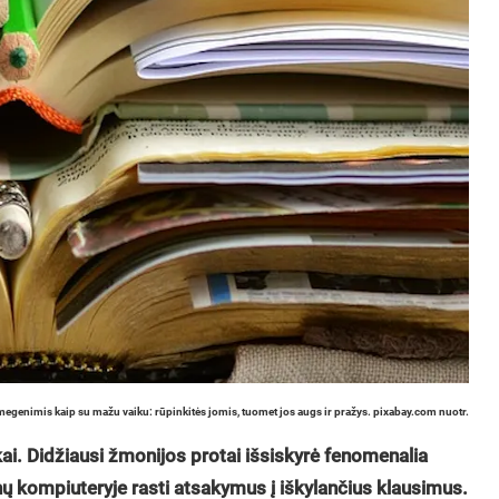
smegenimis kaip su mažu vaiku: rūpinkitės jomis, tuomet jos augs ir pražys. pixabay.com nuotr.
ykai. Didžiausi žmonijos protai išsiskyrė fenomenalia
ų kompiuteryje rasti atsakymus į iškylančius klausimus.