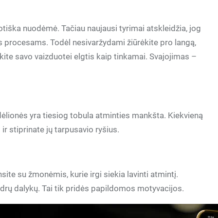
iška nuodėmė. Tačiau naujausi tyrimai atskleidžia, jog
s procesams. Todėl nesivaržydami žiūrėkite pro langą,
kite savo vaizduotei elgtis kaip tinkamai. Svajojimas –
dėlionės yra tiesiog tobula atminties mankšta. Kiekvieną
 stiprinate jų tarpusavio ryšius.
ite su žmonėmis, kurie irgi siekia lavinti atmintį.
ndrų dalykų. Tai tik pridės papildomos motyvacijos.