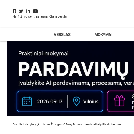
Nr. 1 žinių centras augančiam verslui
VERSLAS
MOKYMAI
Pradžia
/
Vadyba
/
„Atminties Žmogaus” Tony Buzano patarimai kaip išlavinti atmintį