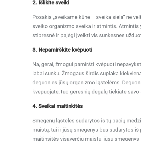
2. Išlikite sveiki
Posakis „sveikame kūne – sveika siela“ ne veltu
sveiko organizmo sveika ir atmintis. Atmintis yr
stipresnė ir pajėgi įveikti vis sunkesnes užduot
3. Nepamirškite kvėpuoti
Na, gerai, žmogui pamiršti kvėpuoti nepavyksta n
labai sunku. Žmogaus širdis suplaka kiekvien
deguonies jūsų organizmo ląstelėms. Deguonis
kvėpuojate, tuo geresnių degalų tiekiate sav
4. Sveikai maitinkitės
Smegenų ląstelės sudarytos iš tų pačių medžia
maistą, tai ir jūsų smegenys bus sudarytos iš 
maitinsitės visaverčiu maistu, jūsų smegenys