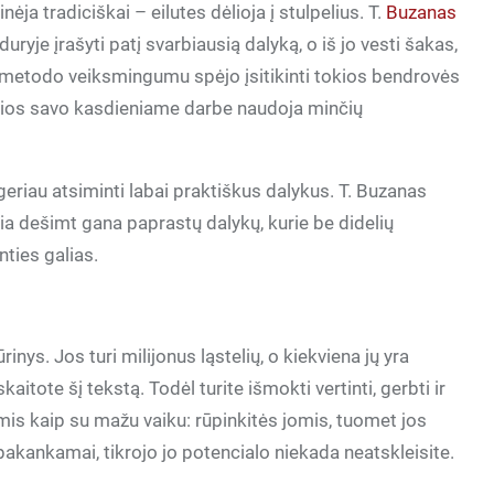
ja tradiciškai – eilutes dėlioja į stulpelius. T.
Buzanas
iduryje įrašyti patį svarbiausią dalyką, o iš jo vesti šakas,
o metodo veiksmingumu spėjo įsitikinti tokios bendrovės
urios savo kasdieniame darbe naudoja minčių
geriau atsiminti labai praktiškus dalykus. T. Buzanas
iria dešimt gana paprastų dalykų, kurie be didelių
ties galias.
. Jos turi milijonus ląstelių, o kiekviena jų yra
itote šį tekstą. Todėl turite išmokti vertinti, gerbti ir
mis kaip su mažu vaiku: rūpinkitės jomis, tuomet jos
pakankamai, tikrojo jo potencialo niekada neatskleisite.