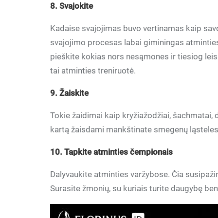
8. Svajokite
Kadaise svajojimas buvo vertinamas kaip savot
svajojimo procesas labai giminingas atmintie
pieškite kokias nors nesąmones ir tiesiog leis
tai atminties treniruotė.
9. Žaiskite
Tokie žaidimai kaip kryžiažodžiai, šachmatai, 
kartą žaisdami mankštinate smegenų ląsteles ir
10. Tapkite atminties čempionais
Dalyvaukite atminties varžybose. Čia susipažins
Surasite žmonių, su kuriais turite daugybę be