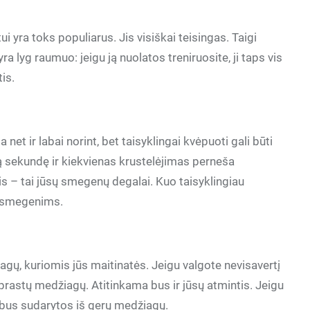
i yra toks populiarus. Jis visiškai teisingas. Taigi
a lyg raumuo: jeigu ją nuolatos treniruosite, ji taps vis
is.
et ir labai norint, bet taisyklingai kvėpuoti gali būti
ą sekundę ir kiekvienas krustelėjimas perneša
 – tai jūsų smegenų degalai. Kuo taisyklingiau
o smegenims.
gų, kuriomis jūs maitinatės. Jeigu valgote nevisavertį
prastų medžiagų. Atitinkama bus ir jūsų atmintis. Jeigu
 bus sudarytos iš gerų medžiagų.