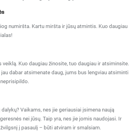
ės
iog numiršta. Kartu miršta ir jūsų atmintis. Kuo daugiau
ialas!
veiklą. Kuo daugiau žinosite, tuo daugiau ir atsiminsite.
 jau dabar atsimenate daug, jums bus lengviau atsiminti
 neprisipildo.
dalykų? Vaikams, nes jie geriausiai įsimena naują
geresnės nei jūsų. Taip yra, nes jie jomis naudojasi. Ir
žvilgsnį į pasaulį – būti atviram ir smalsiam.