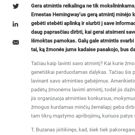
Gera atmintis reikalinga ne tik mokslininkams,
Ernestas Hemingway’us gerą atmintį minėjo k
gebėti stebėti aplinką ir siurbti į save informac
daug paprasčiau dirbti, kai gerai atsimeni savo
išmoktas pamokas. Galų gale atmintis svarbi 
tai, ką žmonės jums kadaise pasakojo, bus dau
Tačiau kaip lavinti savo atmintį? Kai kurie žmo
genetiškai perduodamas dalykas. Tačiau šis pr
lavinant savo atminties gebėjimus. Amerikiet
padėtų žmonėms lavinti atmintį, todėl jis d
jis organizuoja atminties konkursus, mokymus
žmogus kurdamas minčių žemėlapį geba dirbti pr
tam tikrų mąstymo apribojimų, kuriuos patys 
T. Buzanas įsitikinęs, kad, šiek tiek pakorega