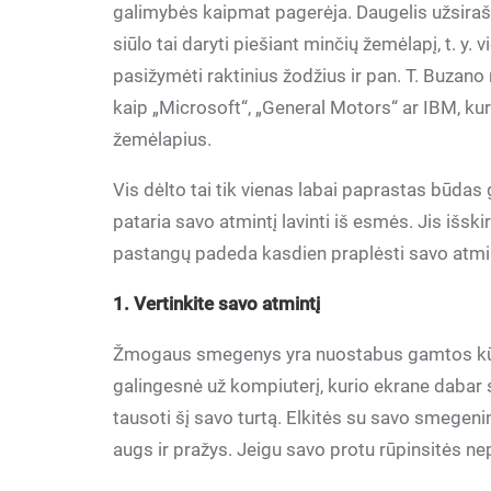
galimybės kaipmat pagerėja. Daugelis užsirašinė
siūlo tai daryti piešiant minčių žemėlapį, t. y. v
pasižymėti raktinius žodžius ir pan. T. Buzan
kaip „Microsoft“, „General Motors“ ar IBM, k
žemėlapius.
Vis dėlto tai tik vienas labai paprastas būdas 
pataria savo atmintį lavinti iš esmės. Jis išsk
pastangų padeda kasdien praplėsti savo atmin
1. Vertinkite savo atmintį
Žmogaus smegenys yra nuostabus gamtos kūrinys
galingesnė už kompiuterį, kurio ekrane dabar ska
tausoti šį savo turtą. Elkitės su savo smegeni
augs ir pražys. Jeigu savo protu rūpinsitės ne