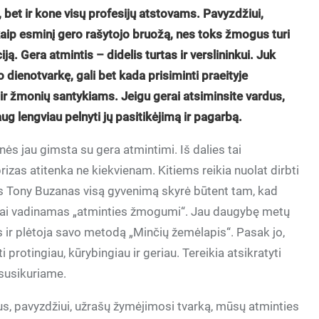
 bet ir kone visų profesijų atstovams. Pavyzdžiui,
aip esminį gero rašytojo bruožą, nes toks žmogus turi
iją. Gera atmintis – didelis turtas ir verslininkui. Juk
 dienotvarkę, gali bet kada prisiminti praeityje
ir žmonių santykiams. Jeigu gerai atsiminsite vardus,
g lengviau pelnyti jų pasitikėjimą ir pagarbą.
nės jau gimsta su gera atmintimi. Iš dalies tai
izas atitenka ne kiekvienam. Kitiems reikia nuolat dirbti
is Tony Buzanas visą gyvenimą skyrė būtent tam, kad
ažnai vadinamas „atminties žmogumi“. Jau daugybę metų
 ir plėtoja savo metodą „Minčių žemėlapis“. Pasak jo,
otingiau, kūrybingiau ir geriau. Tereikia atsikratyti
susikuriame.
vus, pavyzdžiui, užrašų žymėjimosi tvarką, mūsų atminties