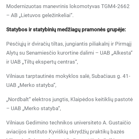
Modernizuotas manevrinis lokomotyvas TGM4-2662
– AB „Lietuvos geležinkeliai“.
Statybos ir statybini
ų
med
žiagų
pramon
ės grupėje:
Pėsčiųjų ir dviračių tiltas, jungiantis piliakalnį ir Pirmąjį
Alytų su Senamiesčio kurortine dalimi – UAB „Alkesta“
ir UAB „Tiltų ekspertų centras“,
Vilniaus tarptautinės mokyklos salė, Subačiaus g. 41-
UAB „Merko statyba“,
„Nordbalt“ elektros jungtis, Klaipėdos keitiklių pastotė
– UAB „Merko statyba“,
Vilniaus Gedimino technikos universiteto A. Gustaičio
aviacijos instituto Kyviškių skrydžių praktikų bazės