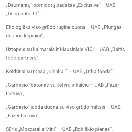
„Daumantų“ pomidorų padažas „Exclusive“ – UAB
„Daumantai LT“,
Ekologiška viso grūdo ruginė duona – UAB „Plungės
duonos kepiniai“,
Užtepėlė su kalmarais ir kiaušiniais VIČI – UAB „Baltic
food partners“,
Koldūnai su mėsa „Khinkali“ – UAB „Orka foods“,
„Gardėsio“ batonas su kefyru ir kalciu – UAB „Fazer
Lietuva“,
„Gardėsio“ juoda duona su viso grūdo miltais – UAB
„Fazer Lietuva“,
Sūris „Mozzarella Mini“ – UAB „Rokiškio pienas“,