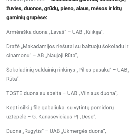
žuvies, duonos, grūdų, pieno, alaus, mė
sos ir kit
ų
gamini
ų grupėse:
Armėniška duona „Lavaš“ – UAB „Kilikija“,
Dražė „Makadamijos riešutai su baltuoju šokoladu ir
cinamonu“ – AB „Naujoji Rūta“,
Šokoladinių saldainių rinkinys „Pilies pasaka“ – UAB„
Rūta“,
TOSTE duona su spelta – UAB „Vilniaus duona“,
Kepti silkių filė gabaliukai su vytintų pomidorų
užtepėle – G. Kanaševičiaus PĮ „Desė“,
Duona „Rugytis“ – UAB „Ukmergės duona“,