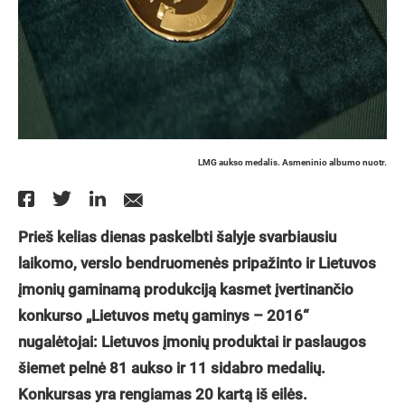
LMG aukso medalis. Asmeninio albumo nuotr.
Prieš kelias dienas
paskelbti
šalyje svarbiausiu
laikomo, verslo bendruomenės pripaž
into ir Lietuvos
į
moni
ų
gaminam
ą produkciją
kasmet
į
vertinan
čio
konkurso „
Lietuvos met
ų gaminys – 2016
“
nugal
ė
tojai: Lietuvos
į
moni
ų produktai ir paslaugos
šiemet pelnė 81 aukso ir 11 sidabro medalių.
Konkursas yra rengiamas 20 kartą iš
eil
ė
s.