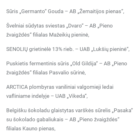
Sūris „Germanto“ Gouda – AB „Žemaitijos pienas“,
Švelniai sūdytas sviestas „Dvaro“ – AB „Pieno
žvaigždės“ filialas Mažeikių pieninė,
SENOLIŲ grietinėlė 13% rieb. – UAB „Lukšių pieninė“,
Puskietis fermentinis sūris „Old Gildija“ – AB „Pieno
žvaigždės“ filialas Pasvalio sūrinė,
ARCTICA plombyras vaniliniai valgomieji ledai
vafliniame indelyje – UAB „Vikeda“,
Belgišku šokoladu glaistytas varškės sūrelis „Pasaka“
su šokolado gabaliukais – AB „Pieno žvaigždės“
filialas Kauno pienas,