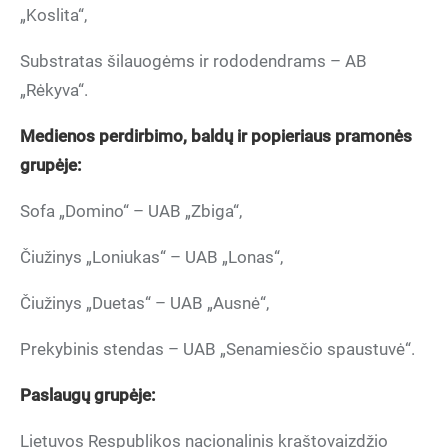
„Koslita“,
Substratas šilauogėms ir rododendrams – AB
„Rėkyva“.
Medienos perdirbimo, bald
ų
ir popieriaus pramon
ės
grupėje:
Sofa „Domino“ – UAB „Zbiga“,
Čiužinys „Loniukas“ – UAB „Lonas“,
Čiužinys „Duetas“ – UAB „Ausnė“,
Prekybinis stendas – UAB „Senamiesčio spaustuvė“.
Paslaug
ų grupėje:
Lietuvos Respublikos nacionalinis kraštovaizdžio