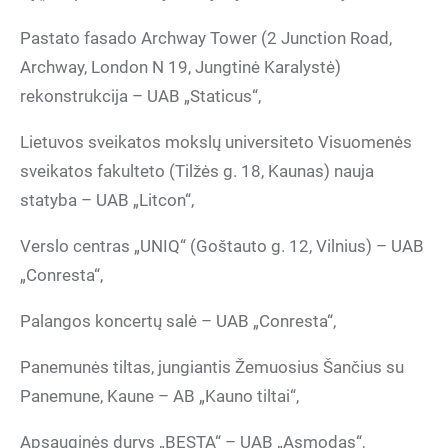
Pastato fasado Archway Tower (2 Junction Road,
Archway, London N 19, Jungtinė Karalystė)
rekonstrukcija – UAB „Staticus“,
Lietuvos sveikatos mokslų universiteto Visuomenės
sveikatos fakulteto (Tilžės g. 18, Kaunas) nauja
statyba – UAB „Litcon“,
Verslo centras „UNIQ“ (Goštauto g. 12, Vilnius) – UAB
„Conresta“,
Palangos koncertų salė – UAB „Conresta“,
Panemunės tiltas, jungiantis Žemuosius Šančius su
Panemune, Kaune – AB „Kauno tiltai“,
Apsauginės durys „BESTA“ – UAB „Asmodas“,