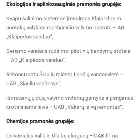
Ekologijos ir aplinkosaugin
ė
s pramon
ės grupėje:
Kvapų šalinimo sistemos įrengimas Klaipėdos m.
nuotekų valyklos mechaninio valymo pastate – AB
„Klaipėdos vanduo“,
Geriamo vandens ruošimo, pilotinių bandymų stotelė
– AB „Klaipėdos vanduo“,
Rekonstruota Šiaulių miesto Lepšių vandenvietė –
UAB „Šiaulių vandenys“,
Išmetamųjų dujų valymo sistemų gamyba ir įrengimas
krovininiame laive – UAB „Vakarų laivų remontas”.
Chemijos pramon
ės grupėje:
Universalus valiklis Ūla be alergenų – UAB firma