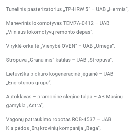
Tunelinis pasterizatorius „TP-HRW 5“ – UAB „Hermis“,
Manevrinis lokomotyvas TEM7A-0412 – UAB
„Vilniaus lokomotyvų remonto depas“,
Viryklė-orkaitė „Vienybė OVEN“ – UAB „Umega“,
Stropuva „Granulinis“ katilas – UAB „Stropuva“,
Lietuviška biokuro kogeneracinė jėgainė – UAB
„Enerstenos grupė“,
Autoklavas – pramoninė slėginė talpa – AB Mašinų
gamykla „Astra“,
Vagonų patraukimo robotas ROB-4537 – UAB
Klaipėdos jūrų krovinių kompanija „Bega“,