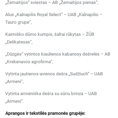
„Žemaitijos“ sviestas – AB „Žemaitijos pienas“,
Alus „Kalnapilis Royal Select“ – UAB „Kalnapilio –
Tauro grupė“,
Kaimiško dūmo kumpis, šaltai rūkytas – ŽŪB
„Delikatesas“,
„Dūzgės“ vytintos kiaulienos kabanosy dešrelės – AB
„Krekenavos agrofirma“,
Vytinta jautienos-avienos dešra „Sudžiuch“ – UAB
„Armeni“,
Vytinta armėniška dešra su sūriu brinza – UAB
„Armeni“.
Aprangos ir tekstil
ė
s pramon
ės grupėje: