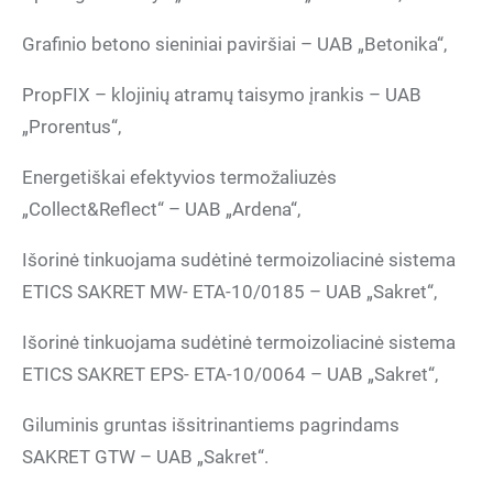
Grafinio betono sieniniai paviršiai – UAB „Betonika“,
PropFIX – klojinių atramų taisymo įrankis – UAB
„Prorentus“,
Energetiškai efektyvios termožaliuzės
„Collect&Reflect“ – UAB „Ardena“,
Išorinė tinkuojama sudėtinė termoizoliacinė sistema
ETICS SAKRET MW- ETA-10/0185 – UAB „Sakret“,
Išorinė tinkuojama sudėtinė termoizoliacinė sistema
ETICS SAKRET EPS- ETA-10/0064 – UAB „Sakret“,
Giluminis gruntas išsitrinantiems pagrindams
SAKRET GTW – UAB „Sakret“.