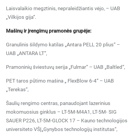
Laisvalaikio megztinis, nepraleidžiantis vėjo, – UAB
„Vilkijos gija“.
Ma
š
in
ų
ir
į
rengim
ų
pramon
ės grupėje:
Granulinis šildymo katilas „Antara PELL 20 plius“ –
UAB „ANTARA LT“,
Pramoninių šviestuvų serija „Fulmar“ – UAB „Baltled“,
PET taros pūtimo mašina „ FlexBlow 6-4“ – UAB
„Terekas“,
Šaulių rengimo centras, panaudojant lazerinius
mokomuosius ginklus – LT-5M-M4A1, LT-5M- SIG
SAUER P226, LT-5M-GLOCK 17 – Kauno technologijos
universiteto VŠĮ„Gynybos technologijų institutas“,