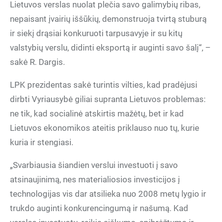
Lietuvos verslas nuolat plečia savo galimybių ribas,
nepaisant įvairių iššūkių, demonstruoja tvirtą stuburą
ir siekį drąsiai konkuruoti tarpusavyje ir su kitų
valstybių verslu, didinti eksportą ir auginti savo šalį“, –
sakė R. Dargis.
LPK prezidentas sakė turintis vilties, kad pradėjusi
dirbti Vyriausybė giliai supranta Lietuvos problemas:
ne tik, kad socialinė atskirtis mažėtų, bet ir kad
Lietuvos ekonomikos ateitis priklauso nuo tų, kurie
kuria ir stengiasi.
„Svarbiausia šiandien verslui investuoti į savo
atsinaujinimą, nes materialiosios investicijos į
technologijas vis dar atsilieka nuo 2008 metų lygio ir
trukdo auginti konkurencingumą ir našumą. Kad