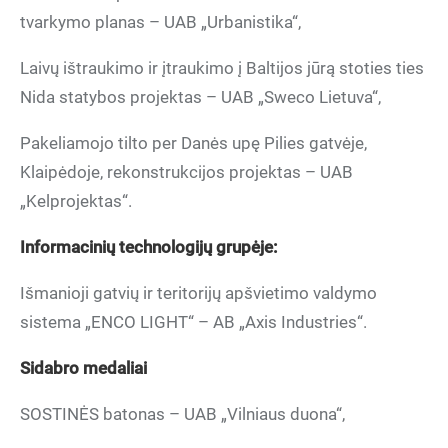
tvarkymo planas – UAB „Urbanistika“,
Laivų ištraukimo ir įtraukimo į Baltijos jūrą stoties ties
Nida statybos projektas – UAB „Sweco Lietuva“,
Pakeliamojo tilto per Danės upę Pilies gatvėje,
Klaipėdoje, rekonstrukcijos projektas – UAB
„Kelprojektas“.
Informacini
ų technologijų grupėje:
Išmanioji gatvių ir teritorijų apšvietimo valdymo
sistema „ENCO LIGHT“ – AB „Axis Industries“.
Sidabro medaliai
SOSTINĖS batonas – UAB „Vilniaus duona“,