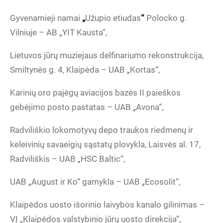
Gyvenamieji namai
„
Užupio etiudas
“
Polocko g.
Vilniuje – AB „YIT Kausta“,
Lietuvos jūrų muziejaus delfinariumo rekonstrukcija,
Smiltynės g. 4, Klaipėda – UAB „Kortas“,
Karinių oro pajėgų aviacijos bazės II paieškos
gebėjimo posto pastatas – UAB „Avona“,
Radviliškio lokomotyvų depo traukos riedmenų ir
keleivinių savaeigių sąstatų plovykla, Laisvės al. 17,
Radviliškis – UAB „HSC Baltic“,
UAB „August ir Ko“ gamykla – UAB „Ecosolit“,
Klaipėdos uosto išorinio laivybos kanalo gilinimas –
VĮ „Klaipėdos valstybinio jūrų uosto direkcija“,