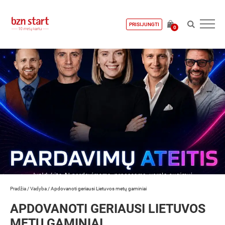
PRISIJUNGTI
0
Pradžia
/
Vadyba
/
Apdovanoti geriausi Lietuvos metų gaminiai
APDOVANOTI GERIAUSI LIETUVOS
METŲ GAMINIAI