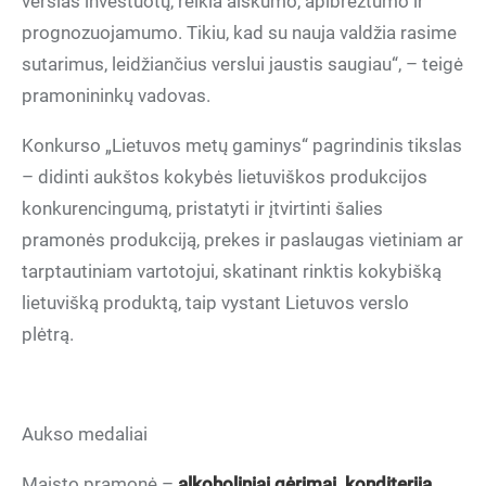
verslas investuotų, reikia aiškumo, apibrėžtumo ir
prognozuojamumo. Tikiu, kad su nauja valdžia rasime
sutarimus, leidžiančius verslui jaustis saugiau“, – teigė
pramonininkų vadovas.
Konkurso „Lietuvos metų gaminys“ pagrindinis tikslas
– didinti aukštos kokybės lietuviškos produkcijos
konkurencingumą, pristatyti ir įtvirtinti šalies
pramonės produkciją, prekes ir paslaugas vietiniam ar
tarptautiniam vartotojui, skatinant rinktis kokybišką
lietuvišką produktą, taip vystant Lietuvos verslo
plėtrą.
Aukso medaliai
Maisto pramonė –
alkoholiniai g
ė
rimai, konditerija,