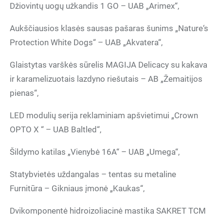
Džiovintų uogų užkandis 1 GO – UAB „Arimex“,
Aukščiausios klasės sausas pašaras šunims „Nature‘s
Protection White Dogs“ – UAB „Akvatera“,
Glaistytas varškės sūrelis MAGIJA Delicacy su kakava
ir karamelizuotais lazdyno riešutais – AB „Žemaitijos
pienas“,
LED modulių serija reklaminiam apšvietimui „Crown
OPTO X “ – UAB Baltled“,
Šildymo katilas „Vienybė 16A“ – UAB „Umega“,
Statybvietės uždangalas – tentas su metaline
Furnitūra – Gikniaus įmonė „Kaukas“,
Dvikomponentė hidroizoliacinė mastika SAKRET TCM