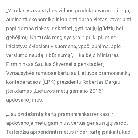
„Verslas yra valstybės vidaus produkto varomoji jėga,
auginanti ekonomiką ir kurianti darbo vietas, atverianti
papildomas rinkas ir skatinti įgyti naujų įgūdžių bei
gebėjimų. Kartu šis renginys yra ir puiki pilietinė
iniciatyva šviečiant visuomenę, ypač jaunimą, apie
verslumo naudą ir būtinumą“, – kalbėjo Ministras
Pirmininkas Saulius Skvernelis penktadienį
Vyriausybės rūmuose kartu su Lietuvos pramonininkų
konfederacijos (LPK) prezidentu Robertas Dargiu
įteikdamas „Lietuvos metų gaminio 2016“
apdovanojimus.
„Jau dvidešimtą kartą pramonininkai renkasi ir
apdovanoja metų gaminius, vertus geriausiųjų vardo.
Tai leidžia apibendrinti metus ir dar kartą įsitikinti, kad