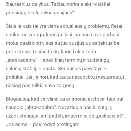
žiauresnius dalykus. Tačiau norint siekti visiškai
priešingų tikslų reikia genijaus“.
Šiais laikais tai yra viena aktualiausių problemų. Retai
sutiksime žmogų, kuris puikiai išmano savo darbą ir
moka paaiškinti visus su juo susijusius aspektus bei
problemas. Tačiau tokių, kurie į akis žeria
„abrakadabra“ – specifinių terminų ir sudėtingų
sakinių kratinį, – apstu. Geriausias pavyzdys –
politikai. Jei jie nori, kad tauta nesupyktų (nesuprastų),
tiesiog pasitelkia savo žargoną.
Blogiausia, kad verslininkai ar įmonių atstovai taip pat
naudoja „abrakadabra“. Nuvažiuoja pas klientą ir,
užuot stengęsi jam padėti, imasi misijos „puikusis aš“.
Jos esmė – pasirodyti protingam.