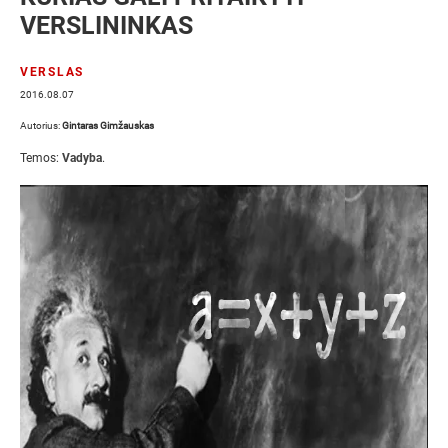
VERSLININKAS
VERSLAS
2016.08.07
Autorius:
Gintaras Gimžauskas
Temos:
Vadyba
.