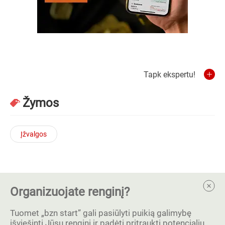
Tapk ekspertu!
Žymos
Įžvalgos
Organizuojate renginį?
Tuomet „bzn start” gali pasiūlyti puikią galimybę
išviešinti Jūsų renginį ir padėti pritraukti potencialių