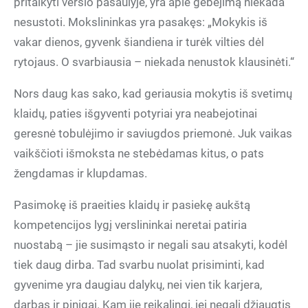
pritaikyti verslo pasaulyje, yra apie gebėjimą niekada
nesustoti. Mokslininkas yra pasakęs: „Mokykis iš
vakar dienos, gyvenk šiandiena ir turėk vilties dėl
rytojaus. O svarbiausia – niekada nenustok klausinėti.“
Nors daug kas sako, kad geriausia mokytis iš svetimų
klaidų, paties išgyventi potyriai yra neabejotinai
geresnė tobulėjimo ir saviugdos priemonė. Juk vaikas
vaikščioti išmoksta ne stebėdamas kitus, o pats
žengdamas ir klupdamas.
Pasimokę iš praeities klaidų ir pasiekę aukštą
kompetencijos lygį verslininkai neretai patiria
nuostabą – jie susimąsto ir negali sau atsakyti, kodėl
tiek daug dirba. Tad svarbu nuolat prisiminti, kad
gyvenime yra daugiau dalykų, nei vien tik karjera,
darbas ir pinigai. Kam jie reikalingi, jei negali džiaugtis