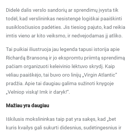
Didelė dalis verslo sandorių ar sprendimų įvysta tik
todėl, kad verslininkas nesistengė logiškai paaiškinti
susiklosčiusios padėties. Jis tiesiog pajuto, kad reikia
imtis vieno ar kito veiksmo, ir nedvejodamas jį atliko.
Tai puikiai iliustruoja jau legenda tapusi istorija apie
Richardą Bransoną ir jo ekspromtu priimtą sprendimą
pačiam organizuoti keleivinio lėktuvo skrydį. Kaip
vėliau paaiškėjo, tai buvo oro linijų „Virgin Atlantic“
pradžia. Apie tai daugiau galima sužinoti knygoje
„Velniop viską! Imk ir daryk!“.
Mažiau yra daugiau
Iškilusis mokslininkas taip pat yra sakęs, kad „bet
kuris kvailys gali sukurti didesnius, sudėtingesnius ir