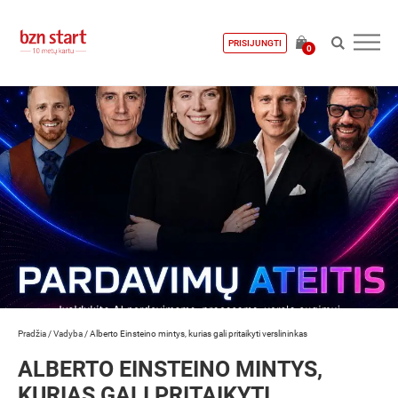
PRISIJUNGTI
0
Pradžia
/
Vadyba
/
Alberto Einsteino mintys, kurias gali pritaikyti verslininkas
ALBERTO EINSTEINO MINTYS,
KURIAS GALI PRITAIKYTI