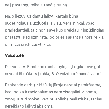
ne į pastangų reikalaujančią rutiną.
Na, o liežuvį už dantų laikyti kartais būna
sudėtingiausia užduotis iš visų. Verslininkai, ypač
pradedantieji, taip nori save kuo greičiau ir įspūdingiau
pristatyti, kad užmiršta, jog prieš sakant ką nors reikia
pirmiausia išklausyti kitą.
Vaizduotė
Dar viena A. Einsteino mintis byloja: „Logika tave gali
nuvesti iš taško A į tašką B. O vaizduotė nuneš visur.“
Paskendę darbų ir iššūkių jūroje neretai pamirštame,
kad logika ir racionalumas nėra visagaliai. Žinoma,
žmogus turi mokėti vertinti aplinką realistiškai, tačiau
nereikia to laikyti aksioma.