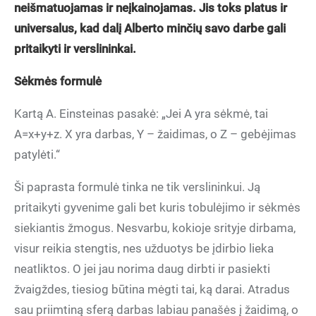
neišmatuojamas ir neįkainojamas. Jis toks platus ir
universalus, kad dalį Alberto minčių savo darbe gali
pritaikyti ir verslininkai.
Sėkmės formulė
Kartą A. Einsteinas pasakė: „Jei A yra sėkmė, tai
A=x+y+z. X yra darbas, Y – žaidimas, o Z – gebėjimas
patylėti.“
Ši paprasta formulė tinka ne tik verslininkui. Ją
pritaikyti gyvenime gali bet kuris tobulėjimo ir sėkmės
siekiantis žmogus. Nesvarbu, kokioje srityje dirbama,
visur reikia stengtis, nes užduotys be įdirbio lieka
neatliktos. O jei jau norima daug dirbti ir pasiekti
žvaigždes, tiesiog būtina mėgti tai, ką darai. Atradus
sau priimtiną sferą darbas labiau panašės į žaidimą, o