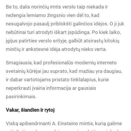
Be to, dalis norinčių imtis verslo taip niekada ir
nežengia lemiamo žingsnio vien dėl to, kad
nesugalvojo pasaulį priblokšti galinčios idėjos. O ji juk
nebūtinai turi atrodyti iškart įspūdinga. Po kiek laiko,
įgijus patirties verslo srityje, galbūt atsirastų kitokių
minčių ir ankstesnė idėja atrodytų nieko verta.
Smagiausia, kad profesionalūs modernių interneto
svetainių kūrėjai jau suprato, kad mažiau yra daugiau,
ir dabar vartotojams pristato tinklalapius, kurie
neperkrauti įvairia informacija ar gausiais
pasirinkimais.
Vakar, šiandien ir rytoj
Viską apibendrinanti A. Einsteino mintis, kurią galime