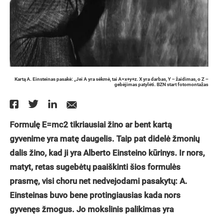
Kartą A. Einsteinas pasakė: „Jei A yra sėkmė, tai A=x+y+z. X yra darbas, Y – žaidimas, o Z –
gebėjimas patylėti. BZN start fotomontažas
Formulę E=mc2 tikriausiai žino ar bent kartą
gyvenime yra matę daugelis. Taip pat didelė žmonių
dalis žino, kad ji yra Alberto Einsteino kūrinys. Ir nors,
matyt, retas sugebėtų paaiškinti šios formulės
prasmę, visi choru net nedvejodami pasakytų: A.
Einsteinas buvo bene protingiausias kada nors
gyvenęs žmogus. Jo mokslinis palikimas yra