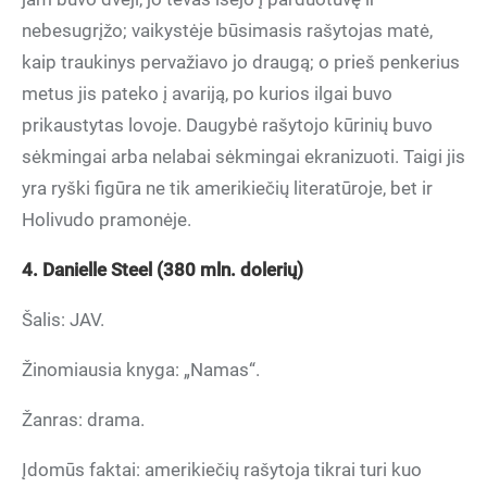
nebesugrįžo; vaikystėje būsimasis rašytojas matė,
kaip traukinys pervažiavo jo draugą; o prieš penkerius
metus jis pateko į avariją, po kurios ilgai buvo
prikaustytas lovoje. Daugybė rašytojo kūrinių buvo
sėkmingai arba nelabai sėkmingai ekranizuoti. Taigi jis
yra ryški figūra ne tik amerikiečių literatūroje, bet ir
Holivudo pramonėje.
4. Danielle Steel (380 mln. dolerių)
Šalis: JAV.
Žinomiausia knyga: „Namas“.
Žanras: drama.
Įdomūs faktai: amerikiečių rašytoja tikrai turi kuo