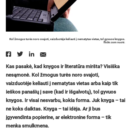
Kol žmogus turės noro svajoti, vaizduotėje keliauti į nematytas vietas, tol gyvuos knygos.
flickr.com nuotr.
Kas pasakė, kad knygos ir literatūra miršta? Visiška
nesąmonė. Kol žmogus turės noro svajoti,
vaizduotėje keliauti į nematytas vietas arba kaip tik
ieškos panašių į save (kad ir išgalvotų), tol gyvuos
knygos. Ir visai nesvarbu, kokia forma. Juk knyga – tai
ne koks daiktas. Knyga – tai idėja. Ar ji bus
įgyvendinta popierine, ar elektronine forma – tik
menka smulkmena.