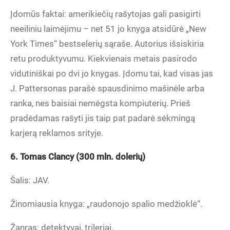
Įdomūs faktai: amerikiečių rašytojas gali pasigirti
neeiliniu laimėjimu – net 51 jo knyga atsidūrė „New
York Times“ bestselerių sąraše. Autorius išsiskiria
retu produktyvumu. Kiekvienais metais pasirodo
vidutiniškai po dvi jo knygas. Įdomu tai, kad visas jas
J. Pattersonas parašė spausdinimo mašinėle arba
ranka, nes baisiai nemėgsta kompiuterių. Prieš
pradėdamas rašyti jis taip pat padarė sėkmingą
karjerą reklamos srityje.
6. Tomas Clancy (300 mln. dolerių)
Šalis: JAV.
Žinomiausia knyga: „raudonojo spalio medžioklė“.
Žanras: detektyvai, trileriai.