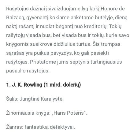
Rašytojus dažnai įsivaizduojame lyg kokį Honoré de
Balzacą, gyvenantį kokiame ankštame butelyje, dieną
naktį rašantį ir nuolat bėgantį nuo kreditorių. Tokių
rašytojų visada bus, bet visada bus ir tokių, kurie savo
knygomis susikrovė didžiulius turtus. Šis trumpas
sąrašas yra puikus pavyzdys, ko gali pasiekti
rašytojas. Pristatome jums septynis turtingiausius
pasaulio rašytojus.
1. J. K. Rowling (1 mlrd. dolerių)
Šalis: Jungtinė Karalystė.
Žinomiausia knyga: „Haris Poteris“.
Žanras: fantastika, detektyvai.