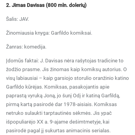
2. Jimas Davisas (800 mln. dolerių)
Šalis: JAV.
Žinomiausia knyga: Garfildo komiksai.
Žanras: komedija.
Įdomūs faktai: J. Davisas nėra rašytojas tradicine to
žodžio prasme. Jis žinomas kaip komiksų autorius. O
visų labiausiai – kaip garsiojo storulio oranžinio katino
Garfildo kūrėjas. Komiksas, pasakojantis apie
paprastą vyruką Joną, jo šunį Odį ir katiną Garfildą,
pirmą kartą pasirodė dar 1978-aisiais. Komiksas
netruko sulaukti tarptautinės sėkmės. Jis ypač
išpopuliarėjo XX a. 9-ajame dešimtmetyje, kai
pasirodė pagal jį sukurtas animacinis serialas.