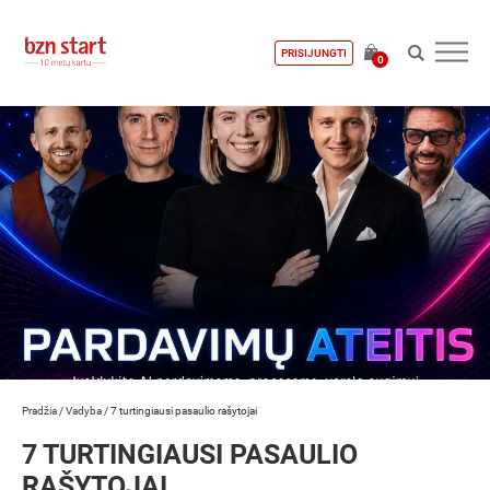
PRISIJUNGTI
0
Pradžia
/
Vadyba
/
7 turtingiausi pasaulio rašytojai
7 TURTINGIAUSI PASAULIO
RAŠYTOJAI