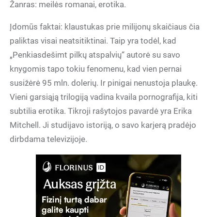
Žanras: meilės romanai, erotika.
Įdomūs faktai: klaustukas prie milijonų skaičiaus čia
paliktas visai neatsitiktinai. Taip yra todėl, kad
„Penkiasdešimt pilkų atspalvių“ autorė su savo
knygomis tapo tokiu fenomenu, kad vien pernai
susižėrė 95 mln. dolerių. Ir pinigai nenustoja plaukę.
Vieni garsiąją trilogiją vadina kvaila pornografija, kiti
subtilia erotika. Tikroji rašytojos pavardė yra Erika
Mitchell. Ji studijavo istoriją, o savo karjerą pradėjo
dirbdama televizijoje.