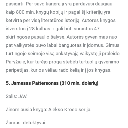
pasigirti. Per savo karjerą ji yra pardavusi daugiau
kaip 800 mln. knygų kopijų ir pagal šį kriterijų yra
ketvirta per visą literatūros istoriją. Autorės knygos
išverstos į 28 kalbas ir gali būti surastos 47
skirtingose pasaulio šalyse. Autorės gyvenimas nuo
pat vaikystės buvo labai banguotas ir įdomus. Gimusi
turtingoje šeimoje visą ankstyvąją vaikystę ji praleido
Paryžiuje, kur turėjo progą stebėti turtuolių gyvenimo
peripetijas, kurios vėliau rado kelią ir į jos knygas.
5. Jamesas Pattersonas (310 mln. dolerių)
Šalis: JAV.
Žinomiausia knyga: Alekso Kroso serija.
Žanras: detektyvai.