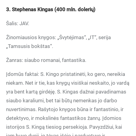
3. Stephenas Kingas (400 mln. dolerių)
Šalis: JAV.
Žinomiausios knygos: „Švytėjimas“, „IT“, serija
„Tamsusis bokštas“.
Žanras: siaubo romanai, fantastika.
Įdomūs faktai: S. Kingo pristatinėti, ko gero, nereikia
niekam. Net ir tie, kas knygų visiškai neskaito, jo vardą
yra bent kartą girdėję. S. Kingas dažnai pavadinamas
siaubo karaliumi, bet tai būtų nemenkas jo darbo
nuvertinimas. Rašytojo knygos būna ir fantastinio, ir
detektyvo, ir mokslinės fantastikos žanrų. Įdomios
istorijos S. Kingą tiesiog persekioja. Pavyzdžiui, kai
jam buvo dveji, jo tėvas išėjo į parduotuvę ir