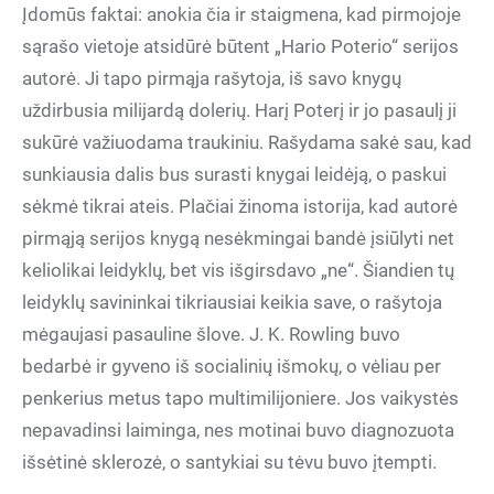
Įdomūs faktai: anokia čia ir staigmena, kad pirmojoje
sąrašo vietoje atsidūrė būtent „Hario Poterio“ serijos
autorė. Ji tapo pirmąja rašytoja, iš savo knygų
uždirbusia milijardą dolerių. Harį Poterį ir jo pasaulį ji
sukūrė važiuodama traukiniu. Rašydama sakė sau, kad
sunkiausia dalis bus surasti knygai leidėją, o paskui
sėkmė tikrai ateis. Plačiai žinoma istorija, kad autorė
pirmąją serijos knygą nesėkmingai bandė įsiūlyti net
keliolikai leidyklų, bet vis išgirsdavo „ne“. Šiandien tų
leidyklų savininkai tikriausiai keikia save, o rašytoja
mėgaujasi pasauline šlove. J. K. Rowling buvo
bedarbė ir gyveno iš socialinių išmokų, o vėliau per
penkerius metus tapo multimilijoniere. Jos vaikystės
nepavadinsi laiminga, nes motinai buvo diagnozuota
išsėtinė sklerozė, o santykiai su tėvu buvo įtempti.