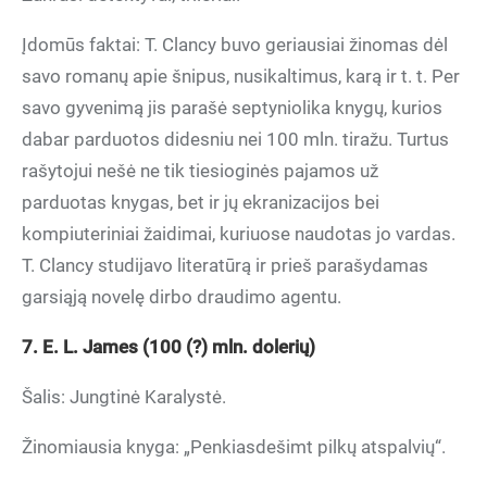
Įdomūs faktai: T. Clancy buvo geriausiai žinomas dėl
savo romanų apie šnipus, nusikaltimus, karą ir t. t. Per
savo gyvenimą jis parašė septyniolika knygų, kurios
dabar parduotos didesniu nei 100 mln. tiražu. Turtus
rašytojui nešė ne tik tiesioginės pajamos už
parduotas knygas, bet ir jų ekranizacijos bei
kompiuteriniai žaidimai, kuriuose naudotas jo vardas.
T. Clancy studijavo literatūrą ir prieš parašydamas
garsiąją novelę dirbo draudimo agentu.
7. E. L. James (100 (?) mln. dolerių)
Šalis: Jungtinė Karalystė.
Žinomiausia knyga: „Penkiasdešimt pilkų atspalvių“.