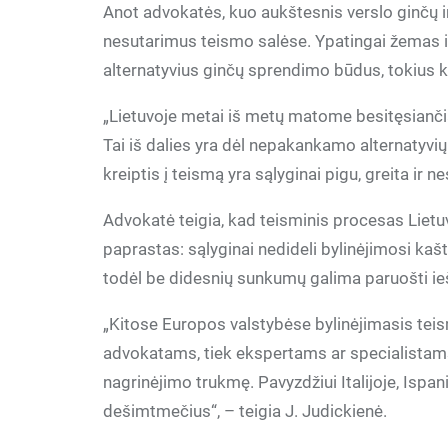
Anot advokatės, kuo aukštesnis verslo ginčų i
nesutarimus teismo salėse. Ypatingai žemas i
alternatyvius ginčų sprendimo būdus, tokius ka
„Lietuvoje metai iš metų matome besitęsiančią 
Tai iš dalies yra dėl nepakankamo alternatyvi
kreiptis į teismą yra sąlyginai pigu, greita ir 
Advokatė teigia, kad teisminis procesas Lietuv
paprastas: sąlyginai nedideli bylinėjimosi kašt
todėl be didesnių sunkumų galima paruošti ieški
„Kitose Europos valstybėse bylinėjimasis teis
advokatams, tiek ekspertams ar specialistams
nagrinėjimo trukmę. Pavyzdžiui Italijoje, Ispani
dešimtmečius“, – teigia J. Judickienė.