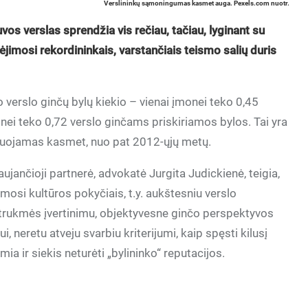
Verslininkų sąmoningumas kasmet auga. Pexels.com nuotr.
s verslas sprendžia vis rečiau, tačiau, lyginant su
ėjimosi rekordininkais, varstančiais teismo salių duris
 verslo ginčų bylų kiekio – vienai įmonei teko 0,45
onei teko 0,72 verslo ginčams priskiriamos bylos. Tai yra
čiuojamas kasmet, nuo pat 2012-ųjų metų.
jančioji partnerė, advokatė Jurgita Judickienė, teigia,
mosi kultūros pokyčiais, t.y. aukštesniu verslo
 trukmės įvertinimu, objektyvesne ginčo perspektyvos
, neretu atveju svarbiu kriterijumi, kaip spęsti kilusį
ia ir siekis neturėti „bylininko“ reputacijos.