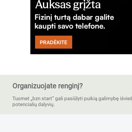
Organizuojate renginį?
Tuomet „bzn start” gali pasiūlyti puikią galimybę išvieši
potencialių dalyvių.