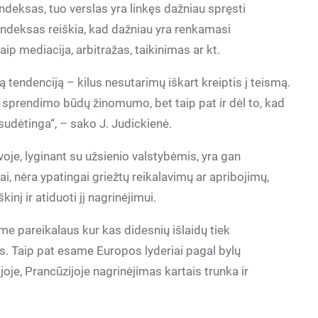
ndeksas, tuo verslas yra linkęs dažniau spręsti
ndeksas reiškia, kad dažniau yra renkamasi
ip mediacija, arbitražas, taikinimas ar kt.
tendenciją – kilus nesutarimų iškart kreiptis į teismą.
ų sprendimo būdų žinomumo, bet taip pat ir dėl to, kad
nesudėtinga“, – sako J. Judickienė.
oje, lyginant su užsienio valstybėmis, yra gan
ai, nėra ypatingai griežtų reikalavimų ar apribojimų,
nį ir atiduoti jį nagrinėjimui.
me pareikalaus kur kas didesnių išlaidų tiek
. Taip pat esame Europos lyderiai pagal bylų
joje, Prancūzijoje nagrinėjimas kartais trunka ir