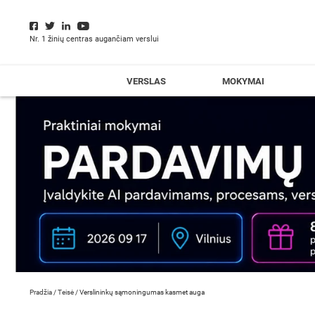
Nr. 1 žinių centras augančiam verslui
VERSLAS
MOKYMAI
Pradžia
/
Teisė
/
Verslininkų sąmoningumas kasmet auga