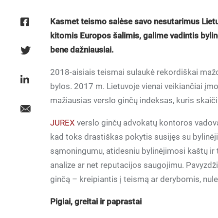
Kasmet teismo salėse savo nesutarimus Lietuvo
kitomis Europos šalimis, galime vadintis bylin
bene dažniausiai.
2018-aisiais teismai sulaukė rekordiškai mažo
bylos. 2017 m. Lietuvoje vienai veikiančiai įm
mažiausias verslo ginčų indeksas, kuris skai
JUREX
verslo ginčų advokatų kontoros vadovau
kad toks drastiškas pokytis susijęs su bylinėji
sąmoningumu, atidesniu bylinėjimosi kaštų ir
analize ar net reputacijos saugojimu. Pavyzdžiui
ginčą – kreipiantis į teismą ar derybomis, nulem
Pigiai, greitai ir paprastai