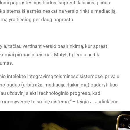
nkasi paprastesnius būdus išspręsti kilusius ginčus.
ė sistema iš esmės neskatina verslo rinktis mediaciją,
eismą yra tiesiog per daug paprasta.
a, tačiau vertinant verslo pasirinkimą, kur spręsti
ikšmiai pirmauja teismai. Matyt, tą lemia ne tik
gumas.
nio intelekto integravimą teisminėse sistemose, privalu
mo būdus (arbitražą, mediaciją, taikinimą) padaryti kuo
 sau uždavinį siekti technologinio progreso, kad
progresyvesnę teisminę sistemą,“ – teigia J. Judickienė.