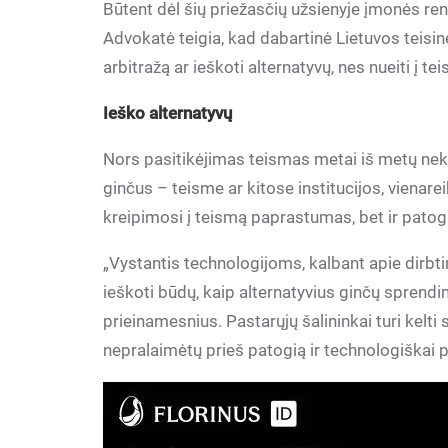
Būtent dėl šių priežasčių užsienyje įmonės re
Advokatė teigia, kad dabartinė Lietuvos teisin
arbitražą ar ieškoti alternatyvų, nes nueiti į t
Ieško alternatyvų
Nors pasitikėjimas teismas metai iš metų nekyl
ginčus – teisme ar kitose institucijos, vienare
kreipimosi į teismą paprastumas, bet ir pato
„Vystantis technologijoms, kalbant apie dirbti
ieškoti būdų, kaip alternatyvius ginčų sprendi
prieinamesnius. Pastarųjų šalininkai turi kelti
nepralaimėtų prieš patogią ir technologiškai 