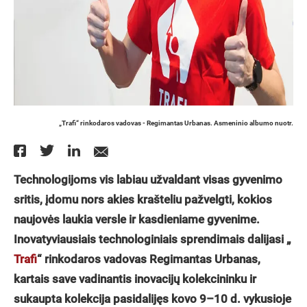
„Trafi“ rinkodaros vadovas - Regimantas Urbanas. Asmeninio albumo nuotr.
Technologijoms vis labiau užvaldant visas gyvenimo
sritis, įdomu nors akies krašteliu pažvelgti, kokios
naujovės laukia versle ir kasdieniame gyvenime.
Inovatyviausiais technologiniais sprendimais dalijasi „
Trafi
“ rinkodaros vadovas Regimantas Urbanas,
kartais save vadinantis inovacijų kolekcininku ir
sukaupta kolekcija pasidalijęs kovo 9–10 d. vykusioje