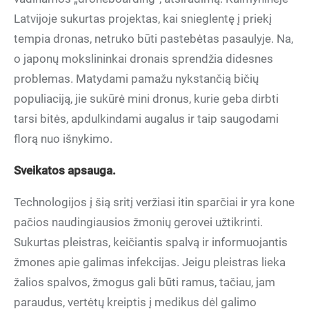
Latvijoje sukurtas projektas, kai snieglentę į priekį
tempia dronas, netruko būti pastebėtas pasaulyje. Na,
o japonų mokslininkai dronais sprendžia didesnes
problemas. Matydami pamažu nykstančią bičių
populiaciją, jie sukūrė mini dronus, kurie geba dirbti
tarsi bitės, apdulkindami augalus ir taip saugodami
florą nuo išnykimo.
Sveikatos apsauga.
Technologijos į šią sritį veržiasi itin sparčiai ir yra kone
pačios naudingiausios žmonių gerovei užtikrinti.
Sukurtas pleistras, keičiantis spalvą ir informuojantis
žmones apie galimas infekcijas. Jeigu pleistras lieka
žalios spalvos, žmogus gali būti ramus, tačiau, jam
paraudus, vertėtų kreiptis į medikus dėl galimo