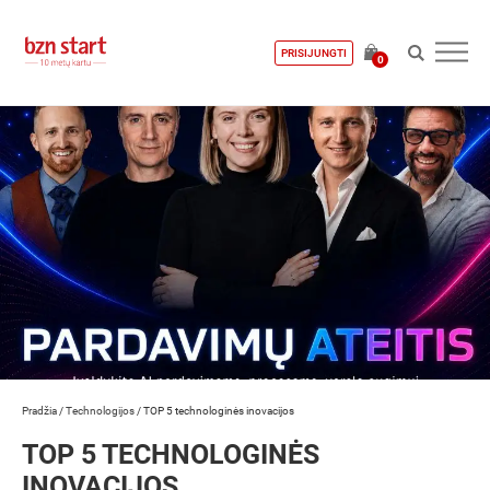
PRISIJUNGTI
0
Pradžia
/
Technologijos
/
TOP 5 technologinės inovacijos
TOP 5 TECHNOLOGINĖS
INOVACIJOS