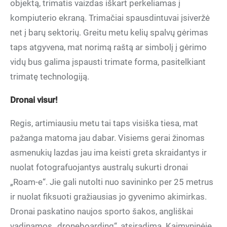
objektą, trimatis vaizdas iškart perkeliamas į
kompiuterio ekraną. Trimačiai spausdintuvai įsiveržė
net į barų sektorių. Greitu metu kelių spalvų gėrimas
taps atgyvena, mat norimą raštą ar simbolį į gėrimo
vidų bus galima įspausti trimate forma, pasitelkiant
trimatę technologiją.
Dronai visur!
Regis, artimiausiu metu tai taps visiška tiesa, mat
pažanga matoma jau dabar. Visiems gerai žinomas
asmenukių lazdas jau ima keisti greta skraidantys ir
nuolat fotografuojantys australų sukurti dronai
„Roam-e“. Jie gali nutolti nuo savininko per 25 metrus
ir nuolat fiksuoti gražiausias jo gyvenimo akimirkas.
Dronai paskatino naujos sporto šakos, angliškai
vadinamos „droneboarding“, atsiradimą. Kaimyninėje