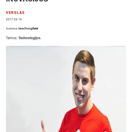
VERSLAS
2017.03.16
Autorius:
Ieva Drungilaitė
Temos:
Technologijos
.