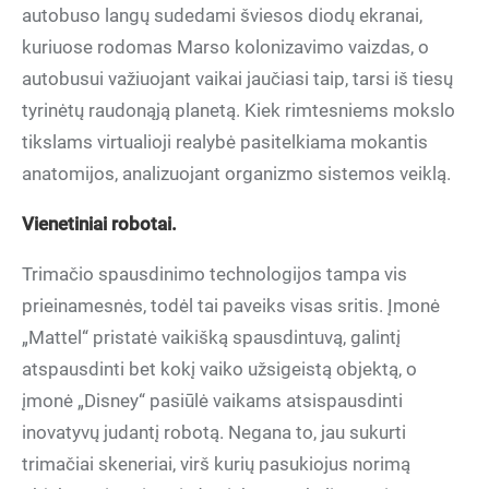
autobuso langų sudedami šviesos diodų ekranai,
kuriuose rodomas Marso kolonizavimo vaizdas, o
autobusui važiuojant vaikai jaučiasi taip, tarsi iš tiesų
tyrinėtų raudonąją planetą. Kiek rimtesniems mokslo
tikslams virtualioji realybė pasitelkiama mokantis
anatomijos, analizuojant organizmo sistemos veiklą.
Vienetiniai robotai.
Trimačio spausdinimo technologijos tampa vis
prieinamesnės, todėl tai paveiks visas sritis. Įmonė
„Mattel“ pristatė vaikišką spausdintuvą, galintį
atspausdinti bet kokį vaiko užsigeistą objektą, o
įmonė „Disney“ pasiūlė vaikams atsispausdinti
inovatyvų judantį robotą. Negana to, jau sukurti
trimačiai skeneriai, virš kurių pasukiojus norimą