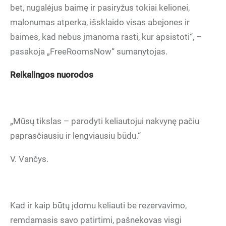
bet, nugalėjus baimę ir pasiryžus tokiai kelionei,
malonumas atperka, išsklaido visas abejones ir
baimes, kad nebus įmanoma rasti, kur apsistoti“, –
pasakoja „FreeRoomsNow“ sumanytojas.
Reikalingos nuorodos
„Mūsų tikslas – parodyti keliautojui nakvynę pačiu
paprasčiausiu ir lengviausiu būdu.“
V. Vančys.
Kad ir kaip būtų įdomu keliauti be rezervavimo,
remdamasis savo patirtimi, pašnekovas visgi