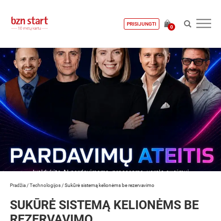
PRISIJUNGTI
0
Pradžia
/
Technologijos
/
Sukūrė sistemą kelionėms be rezervavimo
SUKŪRĖ SISTEMĄ KELIONĖMS BE
REZERVAVIMO