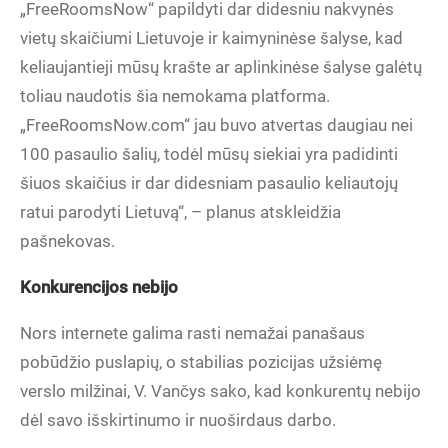
„FreeRoomsNow“ papildyti dar didesniu nakvynės
vietų skaičiumi Lietuvoje ir kaimyninėse šalyse, kad
keliaujantieji mūsų krašte ar aplinkinėse šalyse galėtų
toliau naudotis šia nemokama platforma.
„FreeRoomsNow.com“ jau buvo atvertas daugiau nei
100 pasaulio šalių, todėl mūsų siekiai yra padidinti
šiuos skaičius ir dar didesniam pasaulio keliautojų
ratui parodyti Lietuvą“, – planus atskleidžia
pašnekovas.
Konkurencijos nebijo
Nors internete galima rasti nemažai panašaus
pobūdžio puslapių, o stabilias pozicijas užsiėmę
verslo milžinai, V. Vančys sako, kad konkurentų nebijo
dėl savo išskirtinumo ir nuoširdaus darbo.