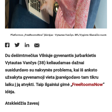
Platformos „FreeRoomsNow“ įkūrėjas - Vytautas Vančys. BFL/Vyginto Skaraičio nuotr.
Du dešimtmečius Vilniuje gyvenantis jurbarkietis
Vytautas Vančys (38) keliaudamas dažnai
susidurdavo su nakvynės problema, kai iš anksto
užsakyta gyvenamoji vieta įpareigodavo tam tikru
laiku į ją atvykti. Taip ilgainiui gimė „
FreeRoomsNow
“
idėja.
Atskleidžia žavesį