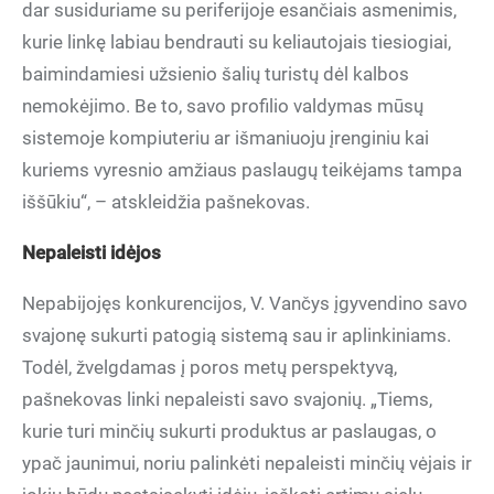
dar susiduriame su periferijoje esančiais asmenimis,
kurie linkę labiau bendrauti su keliautojais tiesiogiai,
baimindamiesi užsienio šalių turistų dėl kalbos
nemokėjimo. Be to, savo profilio valdymas mūsų
sistemoje kompiuteriu ar išmaniuoju įrenginiu kai
kuriems vyresnio amžiaus paslaugų teikėjams tampa
iššūkiu“, – atskleidžia pašnekovas.
Nepaleisti idėjos
Nepabijojęs konkurencijos, V. Vančys įgyvendino savo
svajonę sukurti patogią sistemą sau ir aplinkiniams.
Todėl, žvelgdamas į poros metų perspektyvą,
pašnekovas linki nepaleisti savo svajonių. „Tiems,
kurie turi minčių sukurti produktus ar paslaugas, o
ypač jaunimui, noriu palinkėti nepaleisti minčių vėjais ir