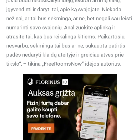
jokiu būdu neatsisakyti idėjų, ieškoti artimų sielų,
įgyvendinti ir daryti tai, apie ką svajojate. Niekada
nežinai, ar tai bus sėkminga, ar ne, bet negali sau leisti
numarinti savo svajonių. Analizuokite aplinką ir
atrasite tai, kas bus reikalinga kitiems. Paikartosiu,
nesvarbu, sėkminga tai bus ar ne, sukaupta patirtis
padės nedaryti klaidų ateityje ir greičiau atves prie
tikslo“, – tikina „FreeRoomsNow“ idėjos autorius.