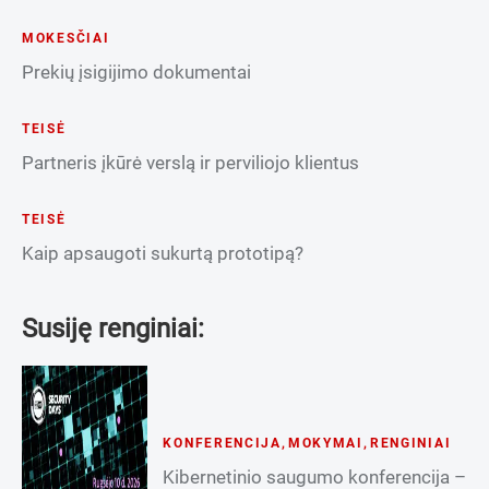
MOKESČIAI
Prekių įsigijimo dokumentai
TEISĖ
Partneris įkūrė verslą ir perviliojo klientus
TEISĖ
Kaip apsaugoti sukurtą prototipą?
Susiję renginiai:
KONFERENCIJA
,
MOKYMAI
,
RENGINIAI
Kibernetinio saugumo konferencija –