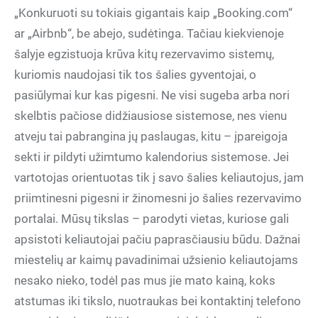
„Konkuruoti su tokiais gigantais kaip „Booking.com“
ar „Airbnb“, be abejo, sudėtinga. Tačiau kiekvienoje
šalyje egzistuoja krūva kitų rezervavimo sistemų,
kuriomis naudojasi tik tos šalies gyventojai, o
pasiūlymai kur kas pigesni. Ne visi sugeba arba nori
skelbtis pačiose didžiausiose sistemose, nes vienu
atveju tai pabrangina jų paslaugas, kitu – įpareigoja
sekti ir pildyti užimtumo kalendorius sistemose. Jei
vartotojas orientuotas tik į savo šalies keliautojus, jam
priimtinesni pigesni ir žinomesni jo šalies rezervavimo
portalai. Mūsų tikslas – parodyti vietas, kuriose gali
apsistoti keliautojai pačiu paprasčiausiu būdu. Dažnai
miestelių ar kaimų pavadinimai užsienio keliautojams
nesako nieko, todėl pas mus jie mato kainą, koks
atstumas iki tikslo, nuotraukas bei kontaktinį telefono