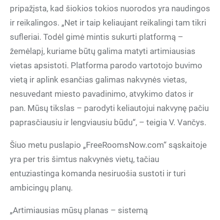
pripažįsta, kad šiokios tokios nuorodos yra naudingos
ir reikalingos. „Net ir taip keliaujant reikalingi tam tikri
sufleriai. Todėl gimė mintis sukurti platformą –
žemėlapį, kuriame būtų galima matyti artimiausias
vietas apsistoti. Platforma parodo vartotojo buvimo
vietą ir aplink esančias galimas nakvynės vietas,
nesuvedant miesto pavadinimo, atvykimo datos ir
pan. Mūsų tikslas – parodyti keliautojui nakvynę pačiu
paprasčiausiu ir lengviausiu būdu“, – teigia V. Vančys.
Šiuo metu puslapio „FreeRoomsNow.com“ sąskaitoje
yra per tris šimtus nakvynės vietų, tačiau
entuziastinga komanda nesiruošia sustoti ir turi
ambicingų planų.
„Artimiausias mūsų planas – sistemą