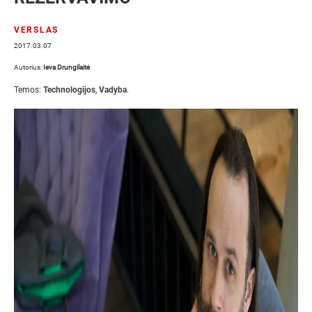
VERSLAS
2017.03.07
Autorius:
Ieva Drungilaitė
Temos:
Technologijos
,
Vadyba
.