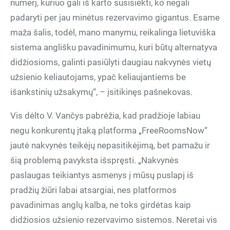
numerį, kuriuo gali iš karto susisiekti, ko negali
padaryti per jau minėtus rezervavimo gigantus. Esame
maža šalis, todėl, mano manymu, reikalinga lietuviška
sistema anglišku pavadinimumu, kuri būtų alternatyva
didžiosioms, galinti pasiūlyti daugiau nakvynės vietų
užsienio keliautojams, ypač keliaujantiems be
išankstinių užsakymų“, – įsitikinęs pašnekovas.
Vis dėlto V. Vančys pabrėžia, kad pradžioje labiau
negu konkurentų įtaką platforma „FreeRoomsNow“
jautė nakvynės teikėjų nepasitikėjimą, bet pamažu ir
šią problemą pavyksta išspręsti. „Nakvynės
paslaugas teikiantys asmenys į mūsų puslapį iš
pradžių žiūri labai atsargiai, nes platformos
pavadinimas anglų kalba, ne toks girdėtas kaip
didžiosios užsienio rezervavimo sistemos. Neretai vis