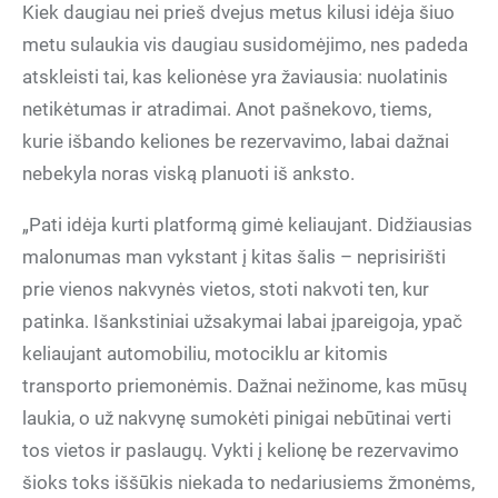
Kiek daugiau nei prieš dvejus metus kilusi idėja šiuo
metu sulaukia vis daugiau susidomėjimo, nes padeda
atskleisti tai, kas kelionėse yra žaviausia: nuolatinis
netikėtumas ir atradimai. Anot pašnekovo, tiems,
kurie išbando keliones be rezervavimo, labai dažnai
nebekyla noras viską planuoti iš anksto.
„Pati idėja kurti platformą gimė keliaujant. Didžiausias
malonumas man vykstant į kitas šalis – neprisirišti
prie vienos nakvynės vietos, stoti nakvoti ten, kur
patinka. Išankstiniai užsakymai labai įpareigoja, ypač
keliaujant automobiliu, motociklu ar kitomis
transporto priemonėmis. Dažnai nežinome, kas mūsų
laukia, o už nakvynę sumokėti pinigai nebūtinai verti
tos vietos ir paslaugų. Vykti į kelionę be rezervavimo
šioks toks iššūkis niekada to nedariusiems žmonėms,