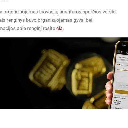
 yra organizuojamas Inovacijų agentūros sparčios verslo
etais renginys buvo organizuojamas gyvai bei
macijos apie renginį rasite
čia
.