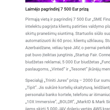
Laimėjo pagrindinį 7 500 Eur prizą
Pirmąją vietą ir pagrindinį 7 500 Eur „SME Fina
intelektu pagrįsta klientų patirties valdymo 
skirtų pranešimų siuntimą. Startuolis siūlo su
automatizuoti iki 60 proc. klientų užklausų. S
Azerbaidžane, vėliau tęsė JAV, o pernai perkėlė 
pat buvo įteiktas jungtinis „Startup Fair. Conn
biudžetas reklamai, 5 000 Eur biudžetas „Fun
paslaugoms, „Vinted” ir „Tesonet” įkūrėjų men
Specialųjį „Triniti Jurex” prizą – 2000 Eur su
„Tipit”. Jis sukūrė kortelių skaitytuvą, leidžia
personalui banko kortele, telefonu ar išmaniuoj
„10X Immersive”, „BOLDR”, „MarkID & Mark Sing
jiems skirti 5 000 JAV dolerių vertės AWS kred