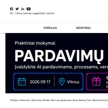
Nr. 1 žinių centras augančiam verslui
VERSLAS
MOKYMAI
Pradžia
/
Startuolis
/
Startuolis „Whelp“ iškovojo geriausiojo titulą „Startup Fair“ startuolių konk