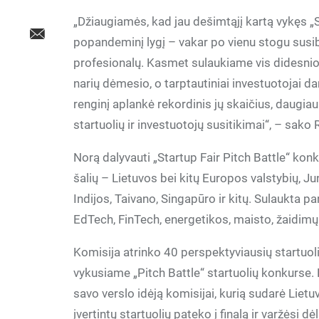
„Džiaugiamės, kad jau dešimtąjį kartą vykęs „S
popandeminį lygį – vakar po vienu stogu susibū
profesionalų. Kasmet sulaukiame vis didesnio n
narių dėmesio, o tarptautiniai investuotojai d
renginį aplankė rekordinis jų skaičius, daugia
startuolių ir investuotojų susitikimai“, – sako
Norą dalyvauti „Startup Fair Pitch Battle“ kon
šalių – Lietuvos bei kitų Europos valstybių, J
Indijos, Taivano, Singapūro ir kitų. Sulaukta pa
EdTech, FinTech, energetikos, maisto, žaidimų i
Komisija atrinko 40 perspektyviausių startuolių
vykusiame „Pitch Battle“ startuolių konkurse. K
savo verslo idėją komisijai, kurią sudarė Lietu
įvertintų startuolių pateko į finalą ir varžėsi d