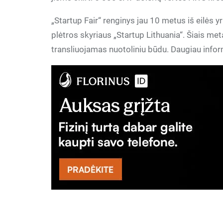
„Startup Fair“ renginys jau 10 metus iš eilės
plėtros skyriaus „Startup Lithuania“. Šiais m
transliuojamas nuotoliniu būdu. Daugiau infor