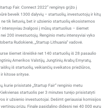
tartup Fair. Connect 2022” renginys grįžo į
rė beveik 1300 dalyvių – startuolių, investuotojų ir kitų
e tik lietuvių, bet ir užsienio startuolių ekosistemos
ar intensyviau žvalgosi į mūsų startuolius – šiemet
u nei 200 investuotojų. Renginio metu intensyviai vyko
 Roberta Rudokienė, „Startup Lithuania“ vadovė.
kurse šiemet išreiškė net 140 startuolių iš 28 pasaulio
ungtinių Amerikos Valstijų, Jungtinių Arabų Emyratų,
raiškų iš startuolių, veikiančių sveikatos priežiūros,
r kitose srityse.
, kurie prisistatė „Startup Fair“ renginio metu
iekvienas startuolis per 3 minutes turėjo prisistatyti
vos ir užsienio investuotojai. Dešimt geriausiai komisijos
ėl vertingų prizų. Finale pasidalino didesnį nei 40 000 eurų