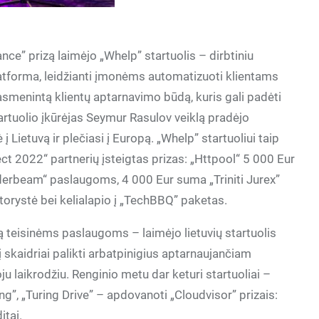
nce” prizą laimėjo „Whelp” startuolis – dirbtiniu
platforma, leidžianti įmonėms automatizuoti klientams
asmenintą klientų aptarnavimo būdą, kuris gali padėti
tartuolio įkūrėjas Seymur Rasulov veiklą pradėjo
į Lietuvą ir plečiasi į Europą. „Whelp” startuoliui taip
ect 2022“ partnerių įsteigtas prizas: „Httpool“ 5 000 Eur
derbeam“ paslaugoms, 4 000 Eur suma „Triniti Jurex”
torystė bei kelialapio į „TechBBQ” paketas.
mą teisinėms paslaugoms – laimėjo lietuvių startuolis
ntį skaidriai palikti arbatpinigius aptarnaujančiam
u laikrodžiu. Renginio metu dar keturi startuoliai –
”, „Turing Drive” – apdovanoti „Cloudvisor” prizais:
itai.