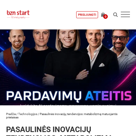
PRISIJUNGTI
0
Pradžia
/
Technologijos
/
Pasaulinės inovacijų tendencijos: metabolizmą matuojantis
prietaisas
PASAULINĖS INOVACIJŲ