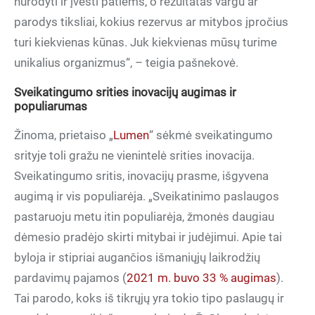
nurodyti ir įvesti patiems, o rezultatas vargu ar
parodys tiksliai, kokius rezervus ar mitybos įpročius
turi kiekvienas kūnas. Juk kiekvienas mūsų turime
unikalius organizmus“, – teigia pašnekovė.
Sveikatingumo srities inovacijų augimas ir
populiarumas
Žinoma, prietaiso „
Lumen
“ sėkmė sveikatingumo
srityje toli gražu ne vienintelė srities inovacija.
Sveikatingumo sritis, inovacijų prasme, išgyvena
augimą ir vis populiarėja. „Sveikatinimo paslaugos
pastaruoju metu itin populiarėja, žmonės daugiau
dėmesio pradėjo skirti mitybai ir judėjimui. Apie tai
byloja ir stipriai augančios išmaniųjų laikrodžių
pardavimų pajamos (
2021 m. buvo 33 % augimas
).
Tai parodo, koks iš tikrųjų yra tokio tipo paslaugų ir