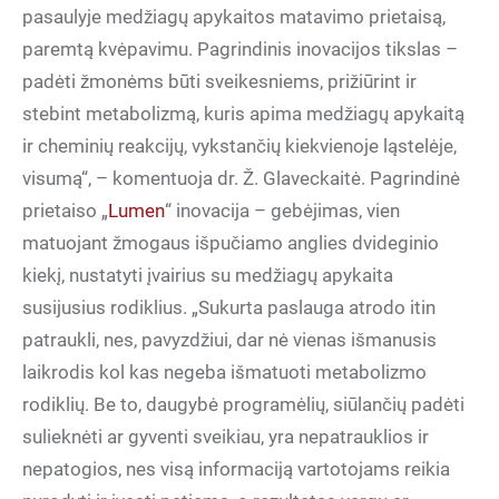
pasaulyje medžiagų apykaitos matavimo prietaisą,
paremtą kvėpavimu. Pagrindinis inovacijos tikslas –
padėti žmonėms būti sveikesniems, prižiūrint ir
stebint metabolizmą, kuris apima medžiagų apykaitą
ir cheminių reakcijų, vykstančių kiekvienoje ląstelėje,
visumą“, – komentuoja dr. Ž. Glaveckaitė. Pagrindinė
prietaiso „
Lumen
“ inovacija – gebėjimas, vien
matuojant žmogaus išpučiamo anglies dvideginio
kiekį, nustatyti įvairius su medžiagų apykaita
susijusius rodiklius. „Sukurta paslauga atrodo itin
patraukli, nes, pavyzdžiui, dar nė vienas išmanusis
laikrodis kol kas negeba išmatuoti metabolizmo
rodiklių. Be to, daugybė programėlių, siūlančių padėti
sulieknėti ar gyventi sveikiau, yra nepatrauklios ir
nepatogios, nes visą informaciją vartotojams reikia