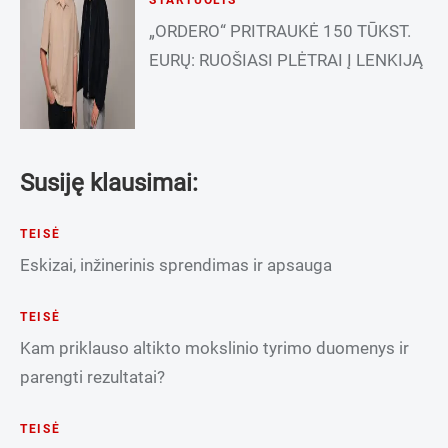
„ORDERO“ PRITRAUKĖ 150 TŪKST.
EURŲ: RUOŠIASI PLĖTRAI Į LENKIJĄ
Susiję klausimai:
TEISĖ
Eskizai, inžinerinis sprendimas ir apsauga
TEISĖ
Kam priklauso altikto mokslinio tyrimo duomenys ir
parengti rezultatai?
TEISĖ