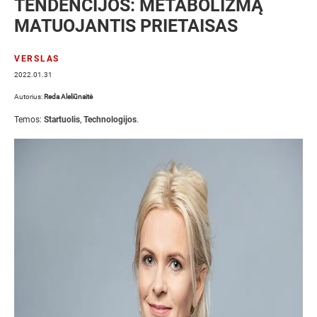
TENDENCIJOS: METABOLIZMĄ
MATUOJANTIS PRIETAISAS
VERSLAS
2022.01.31
Autorius:
Reda Aleliūnaitė
Temos:
Startuolis
,
Technologijos
.