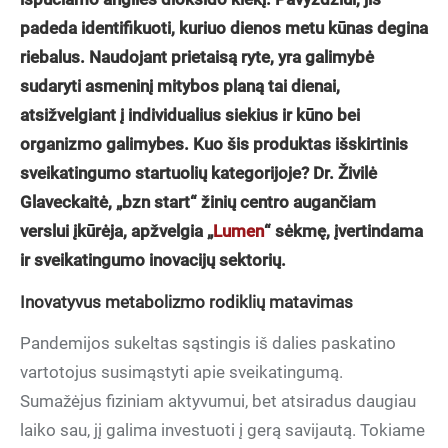
padeda identifikuoti, kuriuo dienos metu kūnas degina
riebalus. Naudojant prietaisą ryte, yra galimybė
sudaryti asmeninį mitybos planą tai dienai,
atsižvelgiant į individualius siekius ir kūno bei
organizmo galimybes. Kuo šis produktas išskirtinis
sveikatingumo startuolių kategorijoje? Dr. Živilė
Glaveckaitė, „bzn start“ žinių centro augančiam
verslui įkūrėja, apžvelgia „
Lumen
“ sėkmę, įvertindama
ir sveikatingumo inovacijų sektorių.
Inovatyvus metabolizmo rodiklių matavimas
Pandemijos sukeltas sąstingis iš dalies paskatino
vartotojus susimąstyti apie sveikatingumą.
Sumažėjus fiziniam aktyvumui, bet atsiradus daugiau
laiko sau, jį galima investuoti į gerą savijautą. Tokiame