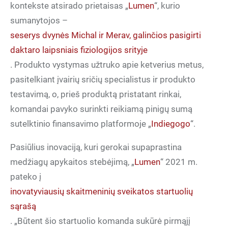
kontekste atsirado prietaisas „
Lumen
“, kurio
sumanytojos –
seserys dvynės Michal ir Merav, galinčios pasigirti
daktaro laipsniais fiziologijos srityje
. Produkto vystymas užtruko apie ketverius metus,
pasitelkiant įvairių sričių specialistus ir produkto
testavimą, o, prieš produktą pristatant rinkai,
komandai pavyko surinkti reikiamą pinigų sumą
sutelktinio finansavimo platformoje „
Indiegogo
“.
Pasiūlius inovaciją, kuri gerokai supaprastina
medžiagų apykaitos stebėjimą, „
Lumen
“ 2021 m.
pateko į
inovatyviausių skaitmeninių sveikatos startuolių
sąrašą
. „Būtent šio startuolio komanda sukūrė pirmąjį