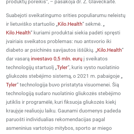
produktų poreikis“, – pasakoja dr. Ž. Glaveckaitė.
Suabejoti sveikatingumo srities populiarumu neleistų
ir lietuviško startuolio „
Kilo.Health
“ sėkmė. „
Kilo.Health
“ kuriami produktai siekia padėti spręsti
įvairiais sveikatos problemas: nuo antsvorio iki
diabeto ar psichinės savijautos iššūkių. „
Kilo.Health
“
dar vasarą
investavo 0,5 mln. eurų
į sveikatos
technologijų startuolį „
Tyler
“, kuris vysto nuolatinio
gliukozės stebėjimo sistemą, o 2021 m. pabaigoje „
Tyler
“ technologija buvo pristatyta visuomenei. Šią
technologiją sudaro nuolatinio gliukozės stebėjimo
jutiklis ir programėlė, kuri fiksuoja gliukozės kiekį
kraujyje realiuoju laiku. Gaunami duomenys padeda
paruošti individualias rekomendacijas pagal
asmeninius vartotojo mitybos, sporto ar miego