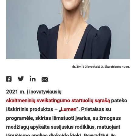
dr. Živilė Glaveckaitė G. Skaraitienės nuotr.
2021 m. į inovatyviausių
skaitmeninių sveikatingumo startuolių sąrašą
pateko
išskirtinis produktas – „
Lumen
“. Prietaisas su
programėle, skirtas išmatuoti įvarius, su žmogaus
medžiagų apykaita susijusius rodiklius, matuojant
išpučiamo anglies dioksido kiekį. Pavyzdžiui, jis