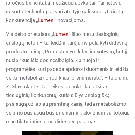
įpročius bei jų įtaką medžiagų apykaitai. Tai lietuvių
sukurta technologija, kuri ateityje gali sudaryti rimtą
konkurenciją „
Lumen
“ inovacijoms.
Vis dėlto prietaisas „
Lumen
“ šiuo metu tiesioginių
analogų neturi – tai leidžia kūrėjams palaikyti didesnę
produkto kainą. „Produktas yra labai inovatyvus, bet jį
nusipirkus išlaidos nesibaigia. Kainuoja ir
programėlės, kuri padeda apdoroti duomenis ir leidžia
sekti metabolizmo rodiklius, prenumerata“, – teigia dr.
Ž. Glaveckaitė. Dar reikės palaukti, kol atsiras
tiesioginių konkurentų, kurie siūlys analogišką
paslaugą už labiau priimtiną kainą, tada metabolizmo
sekimo paslauga bus prieinama kiekvienam vartotojui,
o ne tik turintiesiems didesnes pajamas.