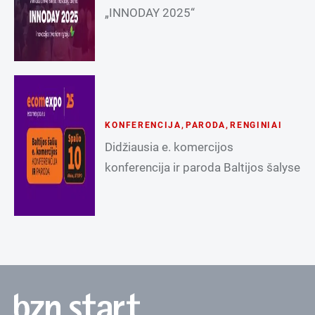
„INNODAY 2025“
KONFERENCIJA
,
PARODA
,
RENGINIAI
Didžiausia e. komercijos
konferencija ir paroda Baltijos šalyse