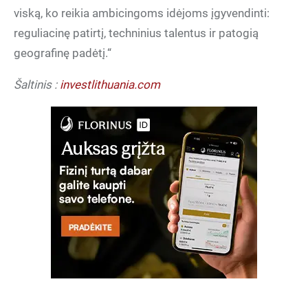
viską, ko reikia ambicingoms idėjoms įgyvendinti:
reguliacinę patirtį, techninius talentus ir patogią
geografinę padėtį.“
Šaltinis :
investlithuania.com