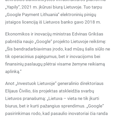
„Yapily“, 2021 m. įkūrusi biurą Lietuvoje. Tuo tarpu
„Google Payment Lithuania“ elektroninių pinigų
įstaigos licenciją iš Lietuvos banko gavo 2018 m.
Ekonomikos ir inovacijų ministras Edvinas Grikšas
pabrėžia naujo „Google“ projekto Lietuvoje reikšmę:
„Šis bendradarbiavimas įrodo, kad mūsų šalis siūlo ne
tik operacinius pajėgumus, bet ir inovacijoms bei
finansinių paslaugų plėtrai visame žemyne reikiamą
aplinką.“
Anot „Investuok Lietuvoje“ generalinio direktoriaus
Elijaus Čivilio, šis projektas atskleidžia svarbų
Lietuvos pranašumą: „Lietuva – vieta ne tik įkurti
biurus, bet ir kurti pažangius sprendimus. „Google“
pasirinkimas rodo, kad pasaulio inovatoriai čia randa