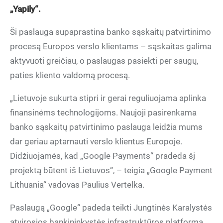
„Yapily“.
Ši paslauga supaprastina banko sąskaitų patvirtinimo
procesą Europos verslo klientams – sąskaitas galima
aktyvuoti greičiau, o paslaugas pasiekti per saugų,
paties kliento valdomą procesą.
„Lietuvoje sukurta stipri ir gerai reguliuojama aplinka
finansinėms technologijoms. Naujoji pasirenkama
banko sąskaitų patvirtinimo paslauga leidžia mums
dar geriau aptarnauti verslo klientus Europoje.
Didžiuojamės, kad „Google Payments“ pradeda šį
projektą būtent iš Lietuvos“, – teigia „Google Payment
Lithuania“ vadovas Paulius Vertelka.
Paslaugą „Google“ padeda teikti Jungtinės Karalystės
atvirosios bankininkystės infrastruktūros platforma