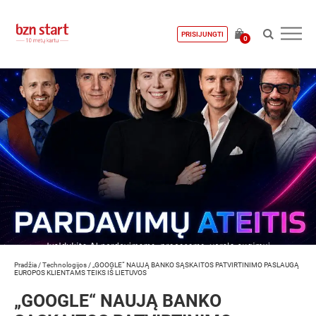
PRISIJUNGTI
0
Pradžia
/
Technologijos
/
„GOOGLE“ NAUJĄ BANKO SĄSKAITOS PATVIRTINIMO PASLAUGĄ
EUROPOS KLIENTAMS TEIKS IŠ LIETUVOS
„GOOGLE“ NAUJĄ BANKO