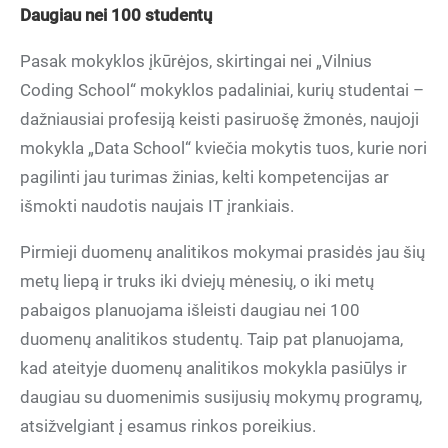
Daugiau nei 100 studentų
Pasak mokyklos įkūrėjos, skirtingai nei „Vilnius
Coding School“ mokyklos padaliniai, kurių studentai –
dažniausiai profesiją keisti pasiruošę žmonės, naujoji
mokykla „Data School“ kviečia mokytis tuos, kurie nori
pagilinti jau turimas žinias, kelti kompetencijas ar
išmokti naudotis naujais IT įrankiais.
Pirmieji duomenų analitikos mokymai prasidės jau šių
metų liepą ir truks iki dviejų mėnesių, o iki metų
pabaigos planuojama išleisti daugiau nei 100
duomenų analitikos studentų. Taip pat planuojama,
kad ateityje duomenų analitikos mokykla pasiūlys ir
daugiau su duomenimis susijusių mokymų programų,
atsižvelgiant į esamus rinkos poreikius.