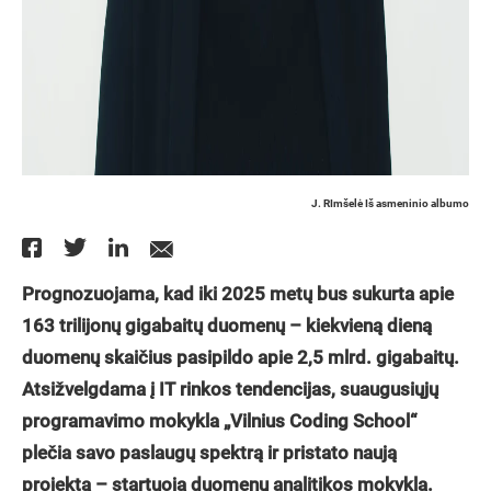
J. RImšelė Iš asmeninio albumo
Prognozuojama, kad iki 2025 metų bus sukurta apie
163 trilijonų gigabaitų duomenų – kiekvieną dieną
duomenų skaičius pasipildo apie 2,5 mlrd. gigabaitų.
Atsižvelgdama į IT rinkos tendencijas, suaugusiųjų
programavimo mokykla „Vilnius Coding School“
plečia savo paslaugų spektrą ir pristato naują
projektą – startuoja duomenų analitikos mokykla.