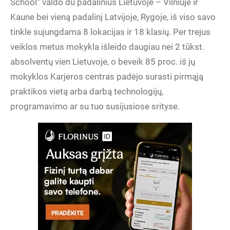
School“ valdo du padalinius Lietuvoje – Vilniuje ir
Kaune bei vieną padalinį Latvijoje, Rygoje, iš viso savo
tinkle sujungdama 8 lokacijas ir 18 klasių. Per trejus
veiklos metus mokykla išleido daugiau nei 2 tūkst.
absolventų vien Lietuvoje, o beveik 85 proc. iš jų
mokyklos Karjeros centras padėjo surasti pirmąją
praktikos vietą arba darbą technologijų,
programavimo ar su tuo susijusiose srityse.