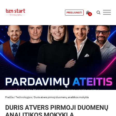
PRISIJUNGTI
0
Pradžia
/
Technologijos
/
Duris atvers pirmoji duomenų analitikos mokykla
DURIS ATVERS PIRMOJI DUOMENŲ
ANALITIKOS MOKYKLA