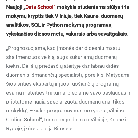
Naujoji „
Data School“
mokykla studentams siūlys tris
mokymų kryptis tiek Vilniuje, tiek Kaune: duomenų
analitikos, SQL ir Python mokymų programas,
vyksiančias dienos metu, vakarais arba savaitgaliais.
„Prognozuojama, kad įmonės dar didesniu mastu
skaitmenizuos veiklą, augs sukuriamų duomenų
kiekis. Dėl šių priežasčių ateityje dar labiau didės
duomenis išmanančių specialistų poreikis. Matydami
šios srities ekspertų ir juos ruošiančių programų
esamą ir ateities trūkumą, plečiame savo paslaugas ir
pristatome naują specializuotą duomenų analitikos
mokyklą“, – sako programavimo mokyklos „Vilnius
Coding School“, turinčios padalinius Vilniuje, Kaune ir
Rygoje, įkūrėja Julija Rimšelė.