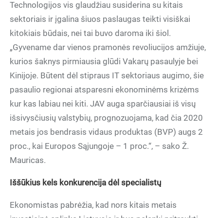
Technologijos vis glaudžiau susiderina su kitais
sektoriais ir įgalina šiuos paslaugas teikti visiškai
kitokiais būdais, nei tai buvo daroma iki šiol.
„Gyvename dar vienos pramonės revoliucijos amžiuje,
kurios šaknys pirmiausia glūdi Vakarų pasaulyje bei
Kinijoje. Būtent dėl stipraus IT sektoriaus augimo, šie
pasaulio regionai atsparesni ekonominėms krizėms
kur kas labiau nei kiti. JAV auga sparčiausiai iš visų
išsivysčiusių valstybių, prognozuojama, kad čia 2020
metais jos bendrasis vidaus produktas (BVP) augs 2
proc., kai Europos Sąjungoje – 1 proc.“, – sako Ž.
Mauricas.
Iššūkius kels konkurencija dėl specialistų
Ekonomistas pabrėžia, kad nors kitais metais