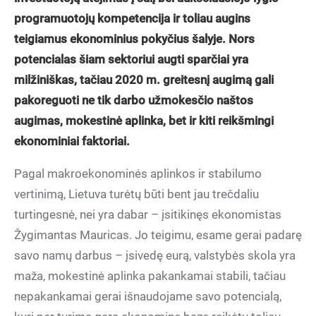
programuotojų kompetencija ir toliau augins
teigiamus ekonominius pokyčius šalyje. Nors
potencialas šiam sektoriui augti sparčiai yra
milžiniškas, tačiau 2020 m. greitesnį augimą gali
pakoreguoti ne tik darbo užmokesčio naštos
augimas, mokestinė aplinka, bet ir kiti reikšmingi
ekonominiai faktoriai.
Pagal makroekonominės aplinkos ir stabilumo
vertinimą, Lietuva turėtų būti bent jau trečdaliu
turtingesnė, nei yra dabar – įsitikinęs ekonomistas
Žygimantas Mauricas. Jo teigimu, esame gerai padarę
savo namų darbus – įsivedę eurą, valstybės skola yra
maža, mokestinė aplinka pakankamai stabili, tačiau
nepakankamai gerai išnaudojame savo potencialą,