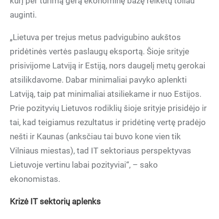
kurį per turimą gerą ekonominę bazę reikėtų toliau
auginti.
„Lietuva per trejus metus padvigubino aukštos
pridėtinės vertės paslaugų eksportą. Šioje srityje
prisivijome Latviją ir Estiją, nors daugelį metų gerokai
atsilikdavome. Dabar minimaliai pavyko aplenkti
Latviją, taip pat minimaliai atsiliekame ir nuo Estijos.
Prie pozityvių Lietuvos rodiklių šioje srityje prisidėjo ir
tai, kad teigiamus rezultatus ir pridėtinę vertę pradėjo
nešti ir Kaunas (anksčiau tai buvo kone vien tik
Vilniaus miestas), tad IT sektoriaus perspektyvas
Lietuvoje vertinu labai pozityviai“, – sako
ekonomistas.
Krizė IT sektorių aplenks