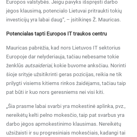
Europos valstybės. Jeigu pavyks išspręsti darbo
jėgos klausimą, potencialo Lietuvai pritraukti tokių
investicijų yra labai daug“, – įsitikinęs Ž. Mauricas.
Potencialas tapti Europos IT traukos centru
Mauricas pabrėžia, kad nors Lietuvos IT sektorius
Europoje dar nelyderiauja, tačiau nebesame tokie
ženklūs
autsaideriai
, kokie buvome anksčiau. Norinti
šioje srityje užsitikrinti geras pozicijas, reikia ne tik
prilygti visiems kitiems rinkos žaidėjams, tačiau taip
pat būti ir kuo nors geresniems nei visi kiti.
„Šia prasme labai svarbi yra mokestinė aplinka, pvz.,
nereikėtų kelti pelno mokesčio, taip pat svarbus yra
darbo jėgos apmokestinimo klausimas. Nereikėtų
užsižaisti ir su progresiniais mokesčiais, kadangi tai