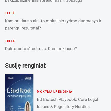
Eskizai, inžinerinis sprendimas ir apsauga
TEISĖ
Kam priklauso altikto mokslinio tyrimo duomenys ir
parengti rezultatai?
TEISĖ
Doktoranto išradimas. Kam priklauso?
Susiję renginiai:
MOKYMAI
,
RENGINIAI
EU Biotech Playbook: Core Legal
Issues & Regulatory Hurdles