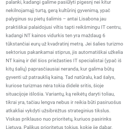
palanki, kadangi galime pasiūlyti pigesnį nei kitur
nekilnojamąjį turtą, gerą kultūrinį gyvenimą, ypač
palyginus su pietų šalimis – antai Lisabona jau
praktiškai palaidojusi viltis tapti reikšmingu IT centru,
kadangi NT kainos vidurkis ten yra maždaug 6
tūkstančiai eurų už kvadratinį metrą. Jei šalies turizmo
sektorius pakankamai stiprus, jis automatiškai užkelia
NT kainą ir dėl šios priežasties IT specialistai (ypač iš
kitų šalių) paprasčiausiai neranda, kur galima būtų
gyventi už patrauklią kainą. Tad natūralu, kad šalys,
kuriose turizmas nėra tokia didelė sritis, šioje
situacijoje išlošia. Variantų, ką reikėtų daryti toliau,
tikrai yra, tačiau lengva nebus ir reikia būti pasiruošus
atkakliai vykdyti užsibrėžtus strateginius tikslus.
Viskas priklauso nuo prioritetų, kuriuos pasirinks
Lietuva. Palikus prioritetus tokius, kokie jie dabar,