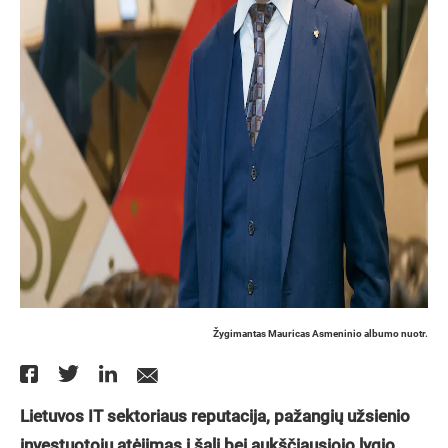
Žygimantas Mauricas Asmeninio albumo nuotr.
Lietuvos IT sektoriaus reputacija, pažangių užsienio
investuotojų atėjimas į šalį bei aukščiausiojo lygio