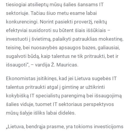
tiesiogiai atsilieptų mūsų šalies šansams IT
sektoriuje. Tačiau šiuo metu esame labai
konkurencingi. Norint pasiekti proveržį, reiktų
efektyviai susidoroti su būtent šiais iššūkiais –
investuoti į švietimą, palaikyti patrauklias mokestinę,
teisinę, bei nuosavybės apsaugos bazes, galiausiai,
sugalvoti būdą, kaip talentus ne tik pritraukti, bet ir
išsaugoti“, – vardija Ž. Mauricas.
Ekonomistas įsitikinęs, kad jei Lietuva sugebės IT
talentus pritraukti atgal į gimtinę ar užtikrinti
kokybišką IT specialistų parengimą bei išsaugojimą
šalies viduje, tuomet IT sektoriaus perspektyvos
mūsų šalyje išliks labai didelės.
„Lietuva, bendrąja prasme, yra tokioms investicijoms