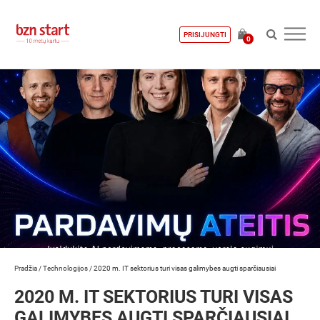
PRISIJUNGTI
0
Pradžia
/
Technologijos
/
2020 m. IT sektorius turi visas galimybes augti sparčiausiai
2020 M. IT SEKTORIUS TURI VISAS
GALIMYBES AUGTI SPARČIAUSIAI