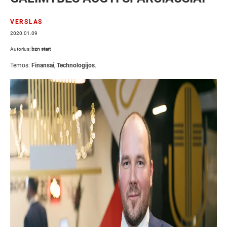
VERSLAS
2020.01.09
Autorius:
bzn start
Temos:
Finansai
,
Technologijos
.