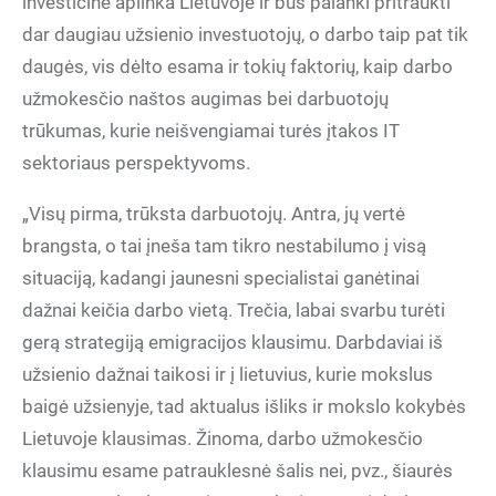
investicinė aplinka Lietuvoje ir bus palanki pritraukti
dar daugiau užsienio investuotojų, o darbo taip pat tik
daugės, vis dėlto esama ir tokių faktorių, kaip darbo
užmokesčio naštos augimas bei darbuotojų
trūkumas, kurie neišvengiamai turės įtakos IT
sektoriaus perspektyvoms.
„Visų pirma, trūksta darbuotojų. Antra, jų vertė
brangsta, o tai įneša tam tikro nestabilumo į visą
situaciją, kadangi jaunesni specialistai ganėtinai
dažnai keičia darbo vietą. Trečia, labai svarbu turėti
gerą strategiją emigracijos klausimu. Darbdaviai iš
užsienio dažnai taikosi ir į lietuvius, kurie mokslus
baigė užsienyje, tad aktualus išliks ir mokslo kokybės
Lietuvoje klausimas. Žinoma, darbo užmokesčio
klausimu esame patrauklesnė šalis nei, pvz., šiaurės