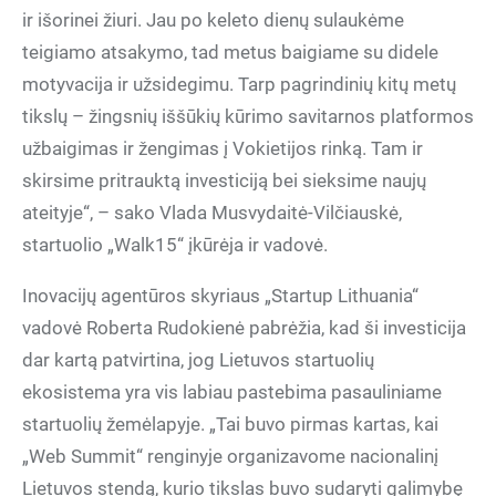
ir išorinei žiuri. Jau po keleto dienų sulaukėme
teigiamo atsakymo, tad metus baigiame su didele
motyvacija ir užsidegimu. Tarp pagrindinių kitų metų
tikslų – žingsnių iššūkių kūrimo savitarnos platformos
užbaigimas ir žengimas į Vokietijos rinką. Tam ir
skirsime pritrauktą investiciją bei sieksime naujų
ateityje“, – sako Vlada Musvydaitė-Vilčiauskė,
startuolio „Walk15“ įkūrėja ir vadovė.
Inovacijų agentūros skyriaus „Startup Lithuania“
vadovė Roberta Rudokienė pabrėžia, kad ši investicija
dar kartą patvirtina, jog Lietuvos startuolių
ekosistema yra vis labiau pastebima pasauliniame
startuolių žemėlapyje. „Tai buvo pirmas kartas, kai
„Web Summit“ renginyje organizavome nacionalinį
Lietuvos stendą, kurio tikslas buvo sudaryti galimybę