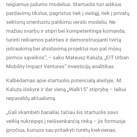
teigiamus judumo modelius. Startuolis turi aiškius
pardavimų tikslus, pagristus tiek į viešąjį, tiek į privatų
sektorių orientuotu patikimu verslo modeliu. Ne
mažiau svarbu ir stipri bei kompetentinga komanda,
turinti reikiamos patirties ir demonstruojanti tvirtą
įsitraukimą bei atsidavimą projektui nuo pat mūsų
pirmos sąveikos“, – sako Mateusz Kałuża, „EIT Urban
Mobility Impact Ventures“ investicijų analitikas.
Kalbėdamas apie startuolio potencialą ateityje, M.
Kałuża išskyrė ir dar vieną „Walk15“ stiprybę – laikui
nepavaldų aktualumą.
„Gali skambėti banaliai, tačiau šis startuolis savo
veiklą nukreipęs į neišsenkančią rinką – jis formuoja
įpročius, kuriuos sau pritaikyti turėtų kiekvienas.