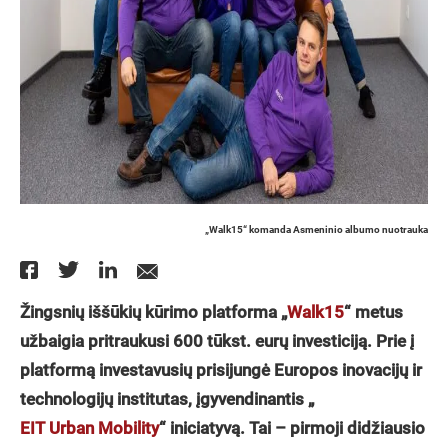
„Walk15“ komanda Asmeninio albumo nuotrauka
Žingsnių iššūkių kūrimo platforma „
Walk15
“ metus
užbaigia pritraukusi 600 tūkst. eurų investiciją. Prie į
platformą investavusių prisijungė Europos inovacijų ir
technologijų institutas, įgyvendinantis „
EIT Urban Mobility
“ iniciatyvą. Tai – pirmoji didžiausio