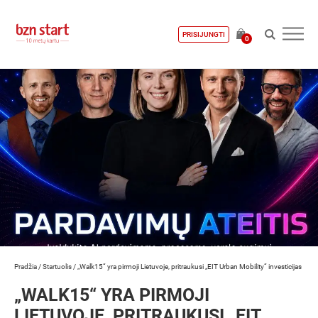
PRISIJUNGTI
0
Pradžia
/
Startuolis
/
„Walk15“ yra pirmoji Lietuvoje, pritraukusi „EIT Urban Mobility“ investicijas
„WALK15“ YRA PIRMOJI
LIETUVOJE, PRITRAUKUSI „EIT