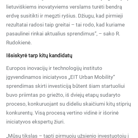
lietuviškiems inovatyviems verslams turėti bendrą
erdvę susitikti ir megzti ryšius. Džiugu, kad pirmieji
rezultatai radosi taip greitai – tai rodo, kad kuriame
pasaulinei rinkai aktualius sprendimus“, – sako R.
Rudokienė.
Išsiskyrė tarp kitų kandidatų
Europos inovacijų ir technologijų instituto
įgyvendinamos iniciatyvos „EIT Urban Mobility“
sprendimas skirti investiciją būtent šiam startuoliui
buvo priimtas po griežto, iš dviejų etapų sudaryto
proceso, konkuruojant su dideliu skaičiumi kitų stiprių
konkurentų. Visą procesą vertino vidinė ir išorinė
iniciatyvos ekspertų žiuri.
„Mūsų tikslas – tapti pirmuoju užsienio investuotoju į