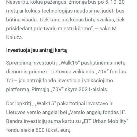
Nesvarbu, kokia pažengusi žmonija bus po 5, 10, 20
metų ar kokias technologijas naudosime, judėti bus
būtina visada. Tiek tam, jog kūnas būtų sveikas, tiek
prisidedant prie tvarių miestų kūrimo“, – sako M.
Kałuża.
Investuoja jau antrąjį kartą
Sprendimą investuoti į „Walk15“ paskutinėmis metų
dienomis priėmė ir Lietuvoje veikiantis „70V“ fondas.
Tai – jau antroji fondo investicija į vaikščiojimo
platformą. Pirmąją „70V“ skyrė 2021-aisiais.
Dar lapkritį į „Walk15“ pakartotinai investavo ir
Lietuvos verslo angelai bei „Verslo angelų fondas II“.
Bendra investicijų suma kartu su „EIT Urban Mobility“
fondu siekia 600 tūkst. eurų.