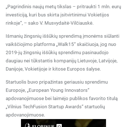
„Pagrindinis naujų metų tikslas – pritraukti 1 mln. eurų
investiciją, kuri bus skirta įsitvirtinimui Vokietijos
rinkoje“, – sako V. Musvydaitė-Vilčiauskė.
Išmanių žingsnių iššūkių sprendimą įmonėms siūlanti
vaikščiojimo platforma „Walk15“ skaičiuoja, jog nuo
2019-jų žingsnių iššūkių sprendimu pasinaudojo
daugiau nei tūkstantis kompanijų Lietuvoje, Latvijoje,
Danijoje, Vokietijoje ir kitose Europos šalyse.
Startuolis buvo pripažintas geriausiu sprendimu
Europoje, „European Young Innovators“
apdovanojimuose bei laimėjo publikos favorito titulą
„Vilnius TechFusion Startup Awards“ startuolių
apdovanojimuose.