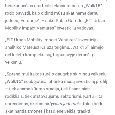
besikuriančias startuolių ekosistemas, o „Walk15“
rodo pavyzdį, kaip didinti mūsų skatinamą darnų
judumą Europoje“, – sako Pablo Garrido, „EIT Urban
Mobility Impact Ventures“ investicijų vadovas.
„EIT Urban Mobility Impact Ventures“ investicijų
analitiko Mateusz Kałuża teigimu, „Walk15“ laimėjo
dėl keleto kompleksinių, tarpusavyje derančių
veiksnių.
„Sprendimui įtakos turėjo daugybė skirtingų veiksnių.
„Walk15“ neabejotinai atitinka mūsų investicinį profilį
– tiek esama kūrimo stadija, tiek finansiniais
rodikliais, tiek atstovaujamu sektoriumi. Kartu – tai
sprendimas, skirtas
aktyviam judumui
ir tokiu būdu
skatinantis žmones į kasdienę veiklą įtraukti