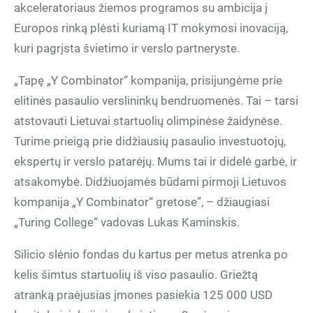
akceleratoriaus žiemos programos su ambicija į
Europos rinką plėsti kuriamą IT mokymosi inovaciją,
kuri pagrįsta švietimo ir verslo partneryste.
„Tapę „Y Combinator“ kompanija, prisijungėme prie
elitinės pasaulio verslininkų bendruomenės. Tai – tarsi
atstovauti Lietuvai startuolių olimpinėse žaidynėse.
Turime prieigą prie didžiausių pasaulio investuotojų,
ekspertų ir verslo patarėjų. Mums tai ir didelė garbė, ir
atsakomybė. Didžiuojamės būdami pirmoji Lietuvos
kompanija „Y Combinator“ gretose”, – džiaugiasi
„Turing College“ vadovas Lukas Kaminskis.
Silicio slėnio fondas du kartus per metus atrenka po
kelis šimtus startuolių iš viso pasaulio. Griežtą
atranką praėjusias įmones pasiekia 125 000 USD