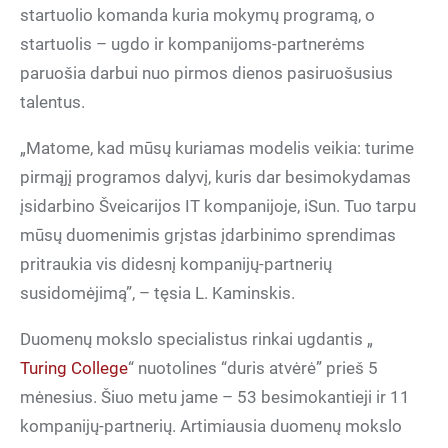
startuolio komanda kuria mokymų programą, o
startuolis – ugdo ir kompanijoms-partnerėms
paruošia darbui nuo pirmos dienos pasiruošusius
talentus.
„Matome, kad mūsų kuriamas modelis veikia: turime
pirmąjį programos dalyvį, kuris dar besimokydamas
įsidarbino Šveicarijos IT kompanijoje, iSun. Tuo tarpu
mūsų duomenimis grįstas įdarbinimo sprendimas
pritraukia vis didesnį kompanijų-partnerių
susidomėjimą”, – tęsia L. Kaminskis.
Duomenų mokslo specialistus rinkai ugdantis „
Turing College
“ nuotolines “duris atvėrė” prieš 5
mėnesius. Šiuo metu jame – 53 besimokantieji ir 11
kompanijų-partnerių. Artimiausia duomenų mokslo