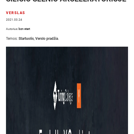
VERSLAS
2021.03.24
Autorius:
bzn start
Temos:
Startuolis
,
Verslo pradžia
.