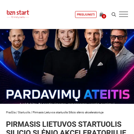
PRISIJUNGTI
0
Pradžia
/
Startuolis
/
Pirmasis Lietuvos startuolis Silicio slėnio akceleratoriuje
PIRMASIS LIETUVOS STARTUOLIS
SILICIO SLĖNIO AKCELERATORIUJE