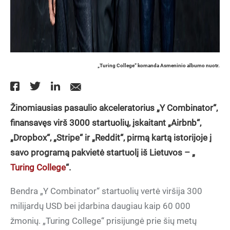
„Turing College“ komanda Asmeninio albumo nuotr.
Žinomiausias pasaulio akceleratorius „Y Combinator“,
finansavęs virš 3000 startuolių, įskaitant „Airbnb“,
„Dropbox“, „Stripe“ ir „Reddit“, pirmą kartą istorijoje į
savo programą pakvietė startuolį iš Lietuvos – „
Turing College
“.
Bendra „Y Combinator“ startuolių vertė viršija 300
milijardų USD bei įdarbina daugiau kaip 60 000
žmonių. „Turing College“ prisijungė prie šių metų