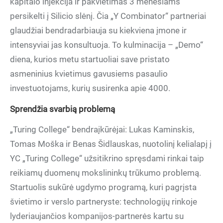
kapitalo injekcija ir pakvietimas 3 mėnesiams
persikelti į Silicio slėnį. Čia „Y Combinator“ partneriai
glaudžiai bendradarbiauja su kiekviena įmone ir
intensyviai jas konsultuoja. To kulminacija – „Demo“
diena, kurios metu startuoliai save pristato
asmeninius kvietimus gavusiems pasaulio
investuotojams, kurių susirenka apie 4000.
Sprendžia svarbią problemą
„Turing College“ bendraįkūrėjai: Lukas Kaminskis,
Tomas Moška ir Benas Šidlauskas, nuotolinį kelialapį į
YC „Turing College“ užsitikrino spręsdami rinkai taip
reikiamų duomenų mokslininkų trūkumo problemą.
Startuolis sukūrė ugdymo programą, kuri pagrįsta
švietimo ir verslo partneryste: technologijų rinkoje
lyderiaujančios kompanijos-partnerės kartu su