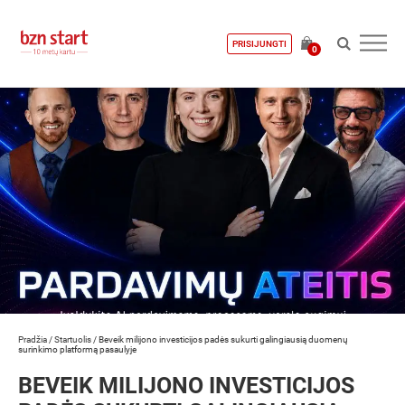
PRISIJUNGTI
0
Pradžia
/
Startuolis
/
Beveik milijono investicijos padės sukurti galingiausią duomenų
surinkimo platformą pasaulyje
BEVEIK MILIJONO INVESTICIJOS