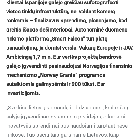
klientai
Ispanijoje
galėjo greičiau sufotografuoti
vietos tinklų infrastruktūrą, nei valdant kamerą
rankomis – finalizavus sprendimą, planuojama, kad
greitis išaugs dešimteriopai. Autonominė duomenų
rinkimo platforma „Smart Falcon“ turi platų
panaudojimą, ja domisi verslai Vakarų Europoje ir JAV.
Ambicingą 1,7 mln. Eur vertės projektą bendrovė
galėjo įgyvendinti pasinaudojusi Norvegijos finansinio
mechanizmo „Norway Grants“ programos
suteiktomis galimybėmis ir 900 tūkst. Eur
investicijomis.
„Sveikinu lietuvių komandą ir didžiuojuosi, kad mūsų
šalyje įgyvendinamos ambicingos idėjos, o kuriami
inovatyvūs sprendimai bus naudojami tarptautinėse
rinkose. Tuo pačiu taip garsiname Lietuvos, kaip