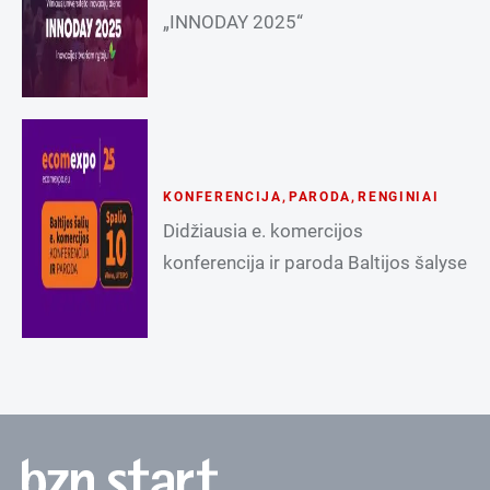
„INNODAY 2025“
KONFERENCIJA
,
PARODA
,
RENGINIAI
Didžiausia e. komercijos
konferencija ir paroda Baltijos šalyse