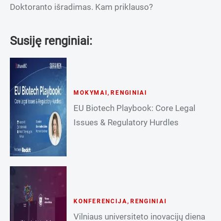
Doktoranto išradimas. Kam priklauso?
Susiję renginiai:
MOKYMAI
,
RENGINIAI
EU Biotech Playbook: Core Legal
Issues & Regulatory Hurdles
KONFERENCIJA
,
RENGINIAI
Vilniaus universiteto inovacijų diena