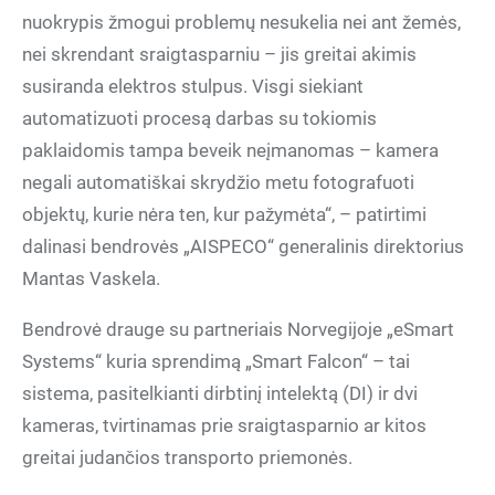
nuokrypis žmogui problemų nesukelia nei ant žemės,
nei skrendant sraigtasparniu – jis greitai akimis
susiranda elektros stulpus. Visgi siekiant
automatizuoti procesą darbas su tokiomis
paklaidomis tampa beveik neįmanomas – kamera
negali automatiškai skrydžio metu fotografuoti
objektų, kurie nėra ten, kur pažymėta“, – patirtimi
dalinasi bendrovės „AISPECO“ generalinis direktorius
Mantas Vaskela.
Bendrovė drauge su partneriais Norvegijoje „eSmart
Systems“ kuria sprendimą „Smart Falcon“ – tai
sistema, pasitelkianti dirbtinį intelektą (DI) ir dvi
kameras, tvirtinamas prie sraigtasparnio ar kitos
greitai judančios transporto priemonės.