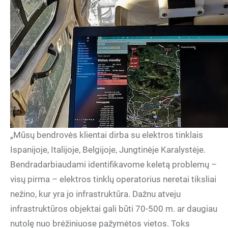
„Mūsų bendrovės klientai dirba su elektros tinklais
Ispanijoje, Italijoje, Belgijoje, Jungtinėje Karalystėje.
Bendradarbiaudami identifikavome keletą problemų –
visų pirma – elektros tinklų operatorius neretai tiksliai
nežino, kur yra jo infrastruktūra. Dažnu atveju
infrastruktūros objektai gali būti 70-500 m. ar daugiau
nutolę nuo brėžiniuose pažymėtos vietos. Toks