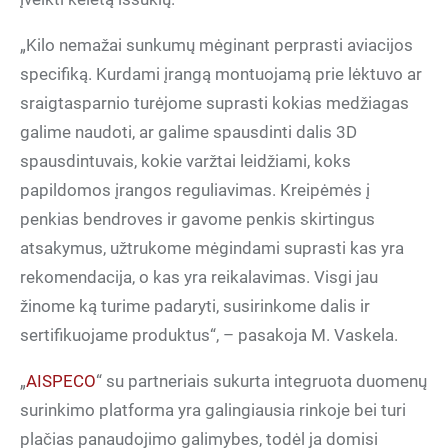
„Kilo nemažai sunkumų mėginant perprasti aviacijos
specifiką. Kurdami įrangą montuojamą prie lėktuvo ar
sraigtasparnio turėjome suprasti kokias medžiagas
galime naudoti, ar galime spausdinti dalis 3D
spausdintuvais, kokie varžtai leidžiami, koks
papildomos įrangos reguliavimas. Kreipėmės į
penkias bendroves ir gavome penkis skirtingus
atsakymus, užtrukome mėgindami suprasti kas yra
rekomendacija, o kas yra reikalavimas. Visgi jau
žinome ką turime padaryti, susirinkome dalis ir
sertifikuojame produktus“, – pasakoja M. Vaskela.
„
AISPECO
“ su partneriais sukurta integruota duomenų
surinkimo platforma yra galingiausia rinkoje bei turi
plačias panaudojimo galimybes, todėl ja domisi