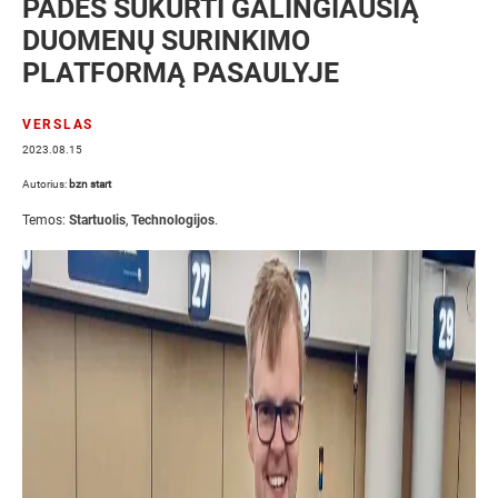
PADĖS SUKURTI GALINGIAUSIĄ
DUOMENŲ SURINKIMO
PLATFORMĄ PASAULYJE
VERSLAS
2023.08.15
Autorius:
bzn start
Temos:
Startuolis
,
Technologijos
.