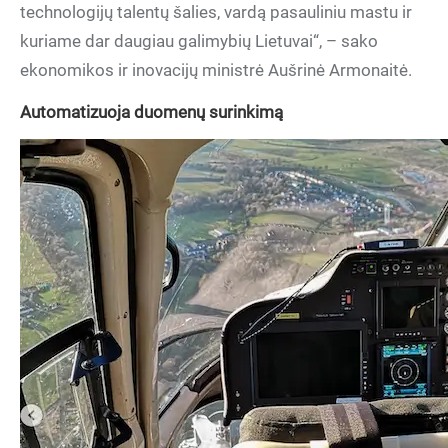
technologijų talentų šalies, vardą pasauliniu mastu ir
kuriame dar daugiau galimybių Lietuvai“, – sako
ekonomikos ir inovacijų ministrė Aušrinė Armonaitė.
Automatizuoja duomenų surinkimą