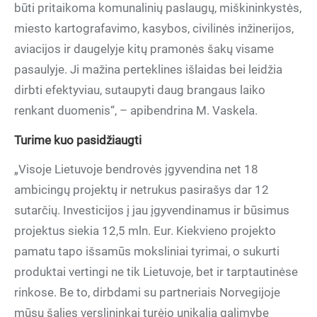
būti pritaikoma komunalinių paslaugų, miškininkystės,
miesto kartografavimo, kasybos, civilinės inžinerijos,
aviacijos ir daugelyje kitų pramonės šakų visame
pasaulyje. Ji mažina perteklines išlaidas bei leidžia
dirbti efektyviau, sutaupyti daug brangaus laiko
renkant duomenis“, – apibendrina M. Vaskela.
Turime kuo pasidžiaugti
„Visoje Lietuvoje bendrovės įgyvendina net 18
ambicingų projektų ir netrukus pasirašys dar 12
sutarčių. Investicijos į jau įgyvendinamus ir būsimus
projektus siekia 12,5 mln. Eur. Kiekvieno projekto
pamatu tapo išsamūs moksliniai tyrimai, o sukurti
produktai vertingi ne tik Lietuvoje, bet ir tarptautinėse
rinkose. Be to, dirbdami su partneriais Norvegijoje
mūsų šalies verslininkai turėjo unikalią galimybę