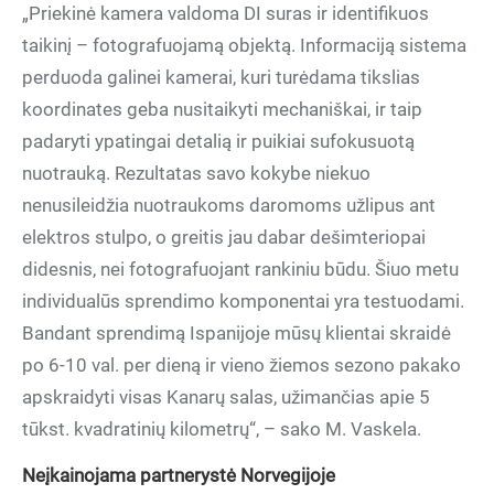
„Priekinė kamera valdoma DI suras ir identifikuos
taikinį – fotografuojamą objektą. Informaciją sistema
perduoda galinei kamerai, kuri turėdama tikslias
koordinates geba nusitaikyti mechaniškai, ir taip
padaryti ypatingai detalią ir puikiai sufokusuotą
nuotrauką. Rezultatas savo kokybe niekuo
nenusileidžia nuotraukoms daromoms užlipus ant
elektros stulpo, o greitis jau dabar dešimteriopai
didesnis, nei fotografuojant rankiniu būdu. Šiuo metu
individualūs sprendimo komponentai yra testuodami.
Bandant sprendimą Ispanijoje mūsų klientai skraidė
po 6-10 val. per dieną ir vieno žiemos sezono pakako
apskraidyti visas Kanarų salas, užimančias apie 5
tūkst. kvadratinių kilometrų“, – sako M. Vaskela.
Neįkainojama partnerystė Norvegijoje