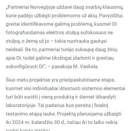
„Partneriai Norvegijoje uždavė daug svarbių klausimų,
kurie padėjo užbėgti problemoms už akių. Pavyzdžiui,
greitai identifikavome galimą problemą, kuomet DI
fotografuodamas elektros stulpą sufokusuos ne
stulpą, o žemę už jo – tokia nuotrauka gautųsi
neideali. Be to, partneriai turėjo sukaupę daug žinių
apie DI, todėl galime tikslingai įdarbinti ir greičiau
sukonfigūruoti DI“, – pasakoja M. Vaskela.
Šiuo metu projektas yra priešpaskutiniame etape,
kuomet visi individualiai ištestuoti sistemos elementai
turi būti surišti į vieną produktą ir šiemet išbandyti
laboratorijoje. Tai padarius bus pereita į finalinį
testavimo etapą lauke. Projektą planuojama užbaigti
iki 2024 m. balandžio 30 d., tačiau iki to laiko reikia
įveikti keletą iššūkių.