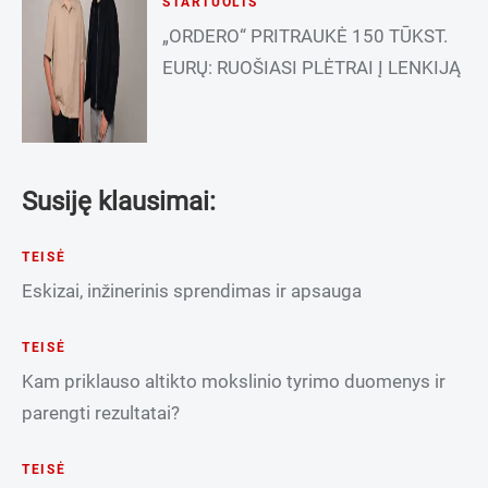
STARTUOLIS
„ORDERO“ PRITRAUKĖ 150 TŪKST.
EURŲ: RUOŠIASI PLĖTRAI Į LENKIJĄ
Susiję klausimai:
TEISĖ
Eskizai, inžinerinis sprendimas ir apsauga
TEISĖ
Kam priklauso altikto mokslinio tyrimo duomenys ir
parengti rezultatai?
TEISĖ