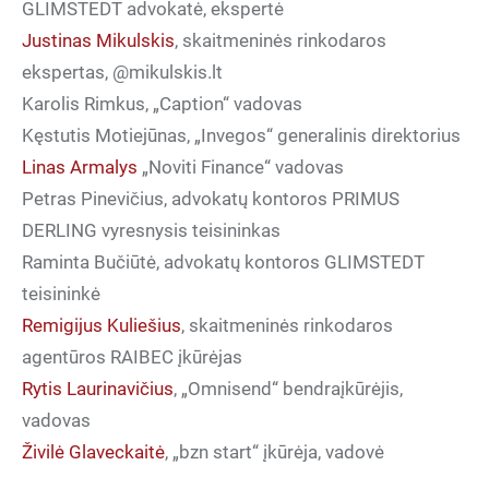
GLIMSTEDT
advokatė, ekspertė
Justinas Mikulskis
, skaitmeninės rinkodaros
ekspertas, @mikulskis.lt
Karolis Rimkus, „Caption“ vadovas
Kęstutis Motiejūnas, „Invegos“ generalinis direktorius
Linas Armalys
„Noviti Finance“ vadovas
Petras Pinevičius, advokatų kontoros
PRIMUS
DERLING
vyresnysis teisininkas
Raminta Bučiūtė, advokatų kontoros
GLIMSTEDT
teisininkė
Remigijus Kuliešius
, skaitmeninės rinkodaros
agentūros
RAIBEC
įkūrėjas
Rytis Laurinavičius
, „Omnisend“ bendraįkūrėjis,
vadovas
Živilė Glaveckaitė
, „bzn start“ įkūrėja, vadovė