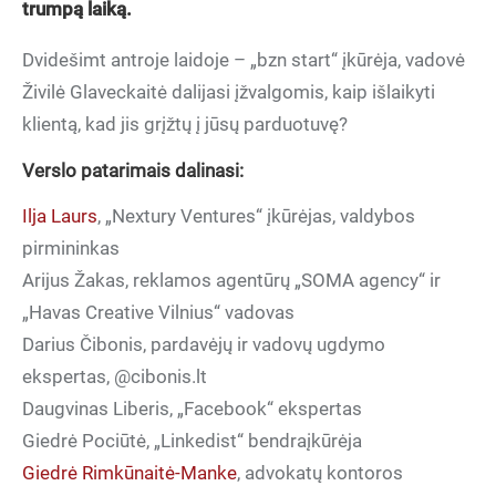
trumpą laiką.
Dvidešimt antroje laidoje – „bzn start“ įkūrėja, vadovė
Živilė Glaveckaitė dalijasi įžvalgomis, kaip išlaikyti
klientą, kad jis grįžtų į jūsų parduotuvę?
Verslo patarimais dalinasi:
Ilja Laurs
, „Nextury Ventures“ įkūrėjas, valdybos
pirmininkas
Arijus Žakas, reklamos agentūrų „SOMA agency“ ir
„Havas Creative Vilnius“ vadovas
Darius Čibonis, pardavėjų ir vadovų ugdymo
ekspertas, @cibonis.lt
Daugvinas Liberis, „Facebook“ ekspertas
Giedrė Pociūtė, „Linkedist“ bendraįkūrėja
Giedrė Rimkūnaitė-Manke
, advokatų kontoros