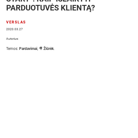
PARDUOTUVĖS KLIENTĄ?
VERSLAS
2020.03.27
Autorius:
Temos:
Pardavimai
,
🎥 Žiūrėk
.