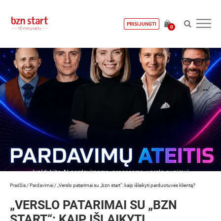
PRISIJUNGTI
0
Pradžia
/
Pardavimai
/
„Verslo patarimai su „bzn start“: kaip išlaikyti parduotuvės klientą?
„VERSLO PATARIMAI SU „BZN
START“: KAIP IŠLAIKYTI