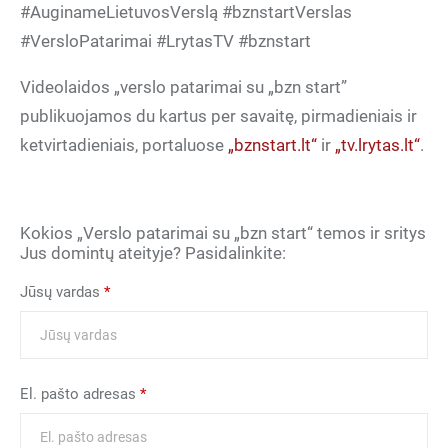
#AuginameLietuvosVerslą #bznstartVerslas
#VersloPatarimai #LrytasTV #bznstart
Videolaidos „verslo patarimai su „bzn start”
publikuojamos du kartus per savaitę, pirmadieniais ir
ketvirtadieniais, portaluose
„bznstart.lt“
ir
„tv.lrytas.lt“
.
Kokios „Verslo patarimai su „bzn start“ temos ir sritys
Jus domintų ateityje? Pasidalinkite:
Jūsų vardas
*
El. pašto adresas
*