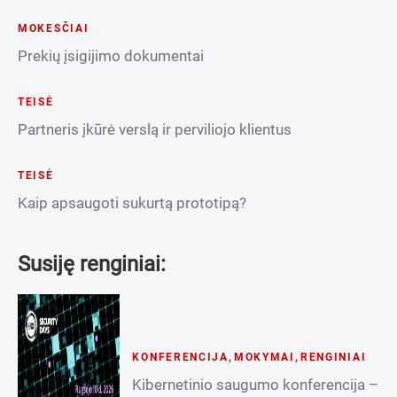
MOKESČIAI
Prekių įsigijimo dokumentai
TEISĖ
Partneris įkūrė verslą ir perviliojo klientus
TEISĖ
Kaip apsaugoti sukurtą prototipą?
Susiję renginiai:
KONFERENCIJA
,
MOKYMAI
,
RENGINIAI
Kibernetinio saugumo konferencija –