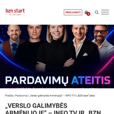
PRISIJUNGTI
0
Pradžia
/
Pardavimai
/
„Verslo galimybės Armėnijoje” – INFO TV ir „BZN start” laida
„VERSLO GALIMYBĖS
ARMĖNIJOJE” – INFO TV IR „BZN