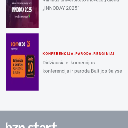
„INNODAY 2025“
KONFERENCIJA
,
PARODA
,
RENGINIAI
Didžiausia e. komercijos
konferencija ir paroda Baltijos šalyse