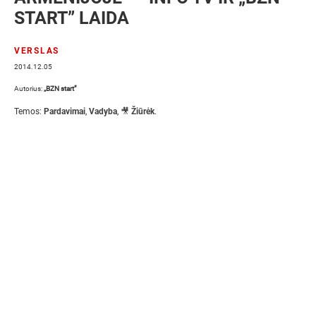
START” LAIDA
VERSLAS
2014.12.05
Autorius:
„BZN start”
Temos:
Pardavimai
,
Vadyba
,
🎥 Žiūrėk
.