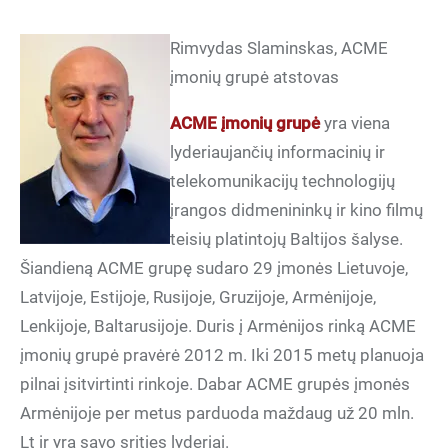
Rimvydas Slaminskas, ACME
įmonių grupė atstovas
ACME įmonių grupė
yra viena
lyderiaujančių informacinių ir
telekomunikacijų technologijų
įrangos didmenininkų ir kino filmų
teisių platintojų Baltijos šalyse.
Šiandieną ACME grupę sudaro 29 įmonės Lietuvoje,
Latvijoje, Estijoje, Rusijoje, Gruzijoje, Armėnijoje,
Lenkijoje, Baltarusijoje. Duris į Armėnijos rinką ACME
įmonių grupė pravėrė 2012 m. Iki 2015 metų planuoja
pilnai įsitvirtinti rinkoje. Dabar ACME grupės įmonės
Armėnijoje per metus parduoda maždaug už 20 mln.
Lt ir yra savo srities lyderiai.