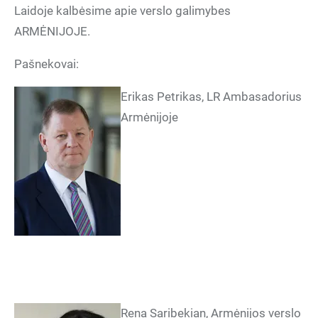
Laidoje kalbėsime apie verslo galimybes
ARMĖNIJOJE.
Pašnekovai:
Erikas Petrikas, LR Ambasadorius
Armėnijoje
Rena Saribekian, Armėnijos verslo