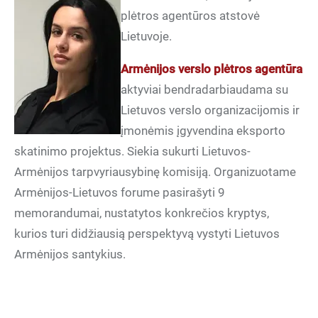
plėtros agentūros atstovė
Lietuvoje.
Armėnijos verslo plėtros agentūra
aktyviai bendradarbiaudama su
Lietuvos verslo organizacijomis ir
įmonėmis įgyvendina eksporto
skatinimo projektus. Siekia sukurti Lietuvos-
Armėnijos tarpvyriausybinę komisiją. Organizuotame
Armėnijos-Lietuvos forume pasirašyti 9
memorandumai, nustatytos konkrečios kryptys,
kurios turi didžiausią perspektyvą vystyti Lietuvos
Armėnijos santykius.