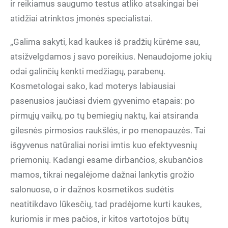
ir reikiamus saugumo testus atliko atsakingai bei
atidžiai atrinktos įmonės specialistai.
„Galima sakyti, kad kaukes iš pradžių kūrėme sau,
atsižvelgdamos į savo poreikius. Nenaudojome jokių
odai galinčių kenkti medžiagų, parabenų.
Kosmetologai sako, kad moterys labiausiai
pasenusios jaučiasi dviem gyvenimo etapais: po
pirmųjų vaikų, po tų bemiegių naktų, kai atsiranda
gilesnės pirmosios raukšlės, ir po menopauzės. Tai
išgyvenus natūraliai norisi imtis kuo efektyvesnių
priemonių. Kadangi esame dirbančios, skubančios
mamos, tikrai negalėjome dažnai lankytis grožio
salonuose, o ir dažnos kosmetikos sudėtis
neatitikdavo lūkesčių, tad pradėjome kurti kaukes,
kuriomis ir mes pačios, ir kitos vartotojos būtų