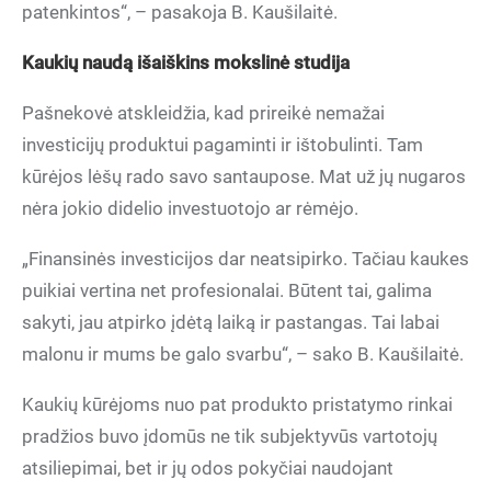
patenkintos“, – pasakoja B. Kaušilaitė.
Kaukių naudą išaiškins mokslinė studija
Pašnekovė atskleidžia, kad prireikė nemažai
investicijų produktui pagaminti ir ištobulinti. Tam
kūrėjos lėšų rado savo santaupose. Mat už jų nugaros
nėra jokio didelio investuotojo ar rėmėjo.
„Finansinės investicijos dar neatsipirko. Tačiau kaukes
puikiai vertina net profesionalai. Būtent tai, galima
sakyti, jau atpirko įdėtą laiką ir pastangas. Tai labai
malonu ir mums be galo svarbu“, – sako B. Kaušilaitė.
Kaukių kūrėjoms nuo pat produkto pristatymo rinkai
pradžios buvo įdomūs ne tik subjektyvūs vartotojų
atsiliepimai, bet ir jų odos pokyčiai naudojant