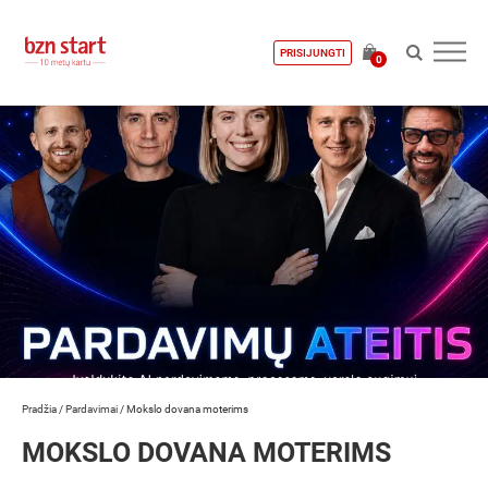
PRISIJUNGTI
0
Pradžia
/
Pardavimai
/
Mokslo dovana moterims
MOKSLO DOVANA MOTERIMS