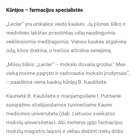
Kūrėjos – farmacijos specialistės
„Lecler“ yra unikalios veido kaukės. Jų plonas šilko ir
medvilnės lakštas prisotintas odai naudingomis
veikliosiomis medžiagomis. Vienos kaukės atgaivina
odą, kitos drėkina, o trečios atitolina senėjimą.
„Mūsų šūkis: „Lecler“ – mokslo dovana grožiui.“ Mes
viską norime pagrįsti ir vadovautis mokslo įrodymais“,
– paaiškina viena kaukių kūrėjų B. Kaušilaitė.
Kaunietė B. Kaušilaitė ir marijampolietė I. Putnienė
susipažino studijuodamos tuomečiame Kauno
medicinos universitete (dab. Lietuvos sveikatos
mokslų universitetas). Abi moterys įgijo farmacijos
mokslų magistro laipsnį ir vėliau dešimt metų dirbo