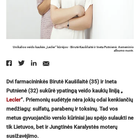
Unikalios veido kaukės „Lecler“ kūrėjos - Birutė Kaušilaitė ir Ineta Putnienė. Asmeninio
albumo nuotr.
Dvi farmacininkės Birutė Kaušilaitė (35) ir Ineta
Putnienė (32) sukūrė ypatingą veido kaukių liniją „
Lecler
“. Priemonių sudėtyje nėra jokių odai kenkiančių
medžiagų: sulfatų, parabenų ir toksinų. Tad vos
metus gyvuojančio verslo kūriniai jau spėjo sulaukti ne
tik Lietuvos, bet ir Jungtinės Karalystės moterų
susižavėjimo.