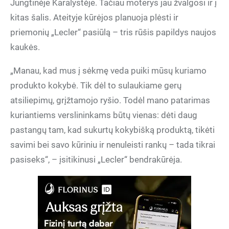
Jungtinėje Karalystėje. Tačiau moterys jau žvalgosi ir į
kitas šalis. Ateityje kūrėjos planuoja plėsti ir
priemonių „Lecler“ pasiūlą – tris rūšis papildys naujos
kaukės.
„Manau, kad mus į sėkmę veda puiki mūsų kuriamo
produkto kokybė. Tik dėl to sulaukiame gerų
atsiliepimų, grįžtamojo ryšio. Todėl mano patarimas
kuriantiems verslininkams būtų vienas: dėti daug
pastangų tam, kad sukurtų kokybišką produktą, tikėti
savimi bei savo kūriniu ir nenuleisti rankų – tada tikrai
pasiseks“, – įsitikinusi „Lecler“ bendrakūrėja.