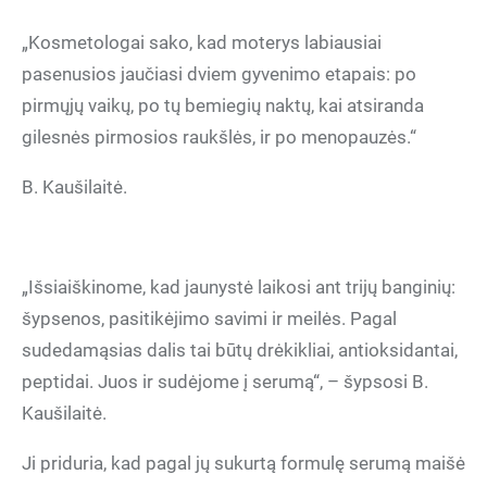
„Kosmetologai sako, kad moterys labiausiai
pasenusios jaučiasi dviem gyvenimo etapais: po
pirmųjų vaikų, po tų bemiegių naktų, kai atsiranda
gilesnės pirmosios raukšlės, ir po menopauzės.“
B. Kaušilaitė.
„Išsiaiškinome, kad jaunystė laikosi ant trijų banginių:
šypsenos, pasitikėjimo savimi ir meilės. Pagal
sudedamąsias dalis tai būtų drėkikliai, antioksidantai,
peptidai. Juos ir sudėjome į serumą“, – šypsosi B.
Kaušilaitė.
Ji priduria, kad pagal jų sukurtą formulę serumą maišė