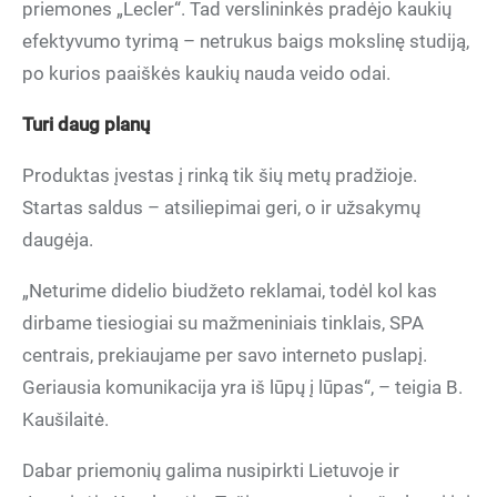
priemones „Lecler“. Tad verslininkės pradėjo kaukių
efektyvumo tyrimą – netrukus baigs mokslinę studiją,
po kurios paaiškės kaukių nauda veido odai.
Turi daug planų
Produktas įvestas į rinką tik šių metų pradžioje.
Startas saldus – atsiliepimai geri, o ir užsakymų
daugėja.
„Neturime didelio biudžeto reklamai, todėl kol kas
dirbame tiesiogiai su mažmeniniais tinklais, SPA
centrais, prekiaujame per savo interneto puslapį.
Geriausia komunikacija yra iš lūpų į lūpas“, – teigia B.
Kaušilaitė.
Dabar priemonių galima nusipirkti Lietuvoje ir