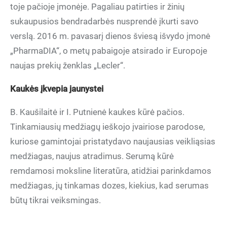
toje pačioje įmonėje. Pagaliau patirties ir žinių
sukaupusios bendradarbės nusprendė įkurti savo
verslą. 2016 m. pavasarį dienos šviesą išvydo įmonė
„PharmaDIA“, o metų pabaigoje atsirado ir Europoje
naujas prekių ženklas „Lecler“.
Kaukės įkvepia jaunystei
B. Kaušilaitė ir I. Putnienė kaukes kūrė pačios.
Tinkamiausių medžiagų ieškojo įvairiose parodose,
kuriose gamintojai pristatydavo naujausias veikliąsias
medžiagas, naujus atradimus. Serumą kūrė
remdamosi moksline literatūra, atidžiai parinkdamos
medžiagas, jų tinkamas dozes, kiekius, kad serumas
būtų tikrai veiksmingas.