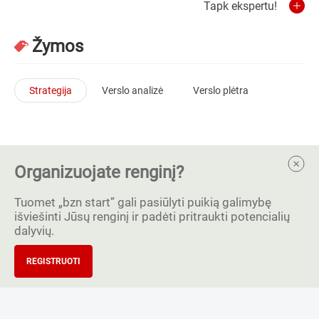
Tapk ekspertu!
Žymos
Strategija
Verslo analizė
Verslo plėtra
Organizuojate renginį?
Tuomet „bzn start” gali pasiūlyti puikią galimybę
išviešinti Jūsų renginį ir padėti pritraukti potencialių
dalyvių.
REGISTRUOTI