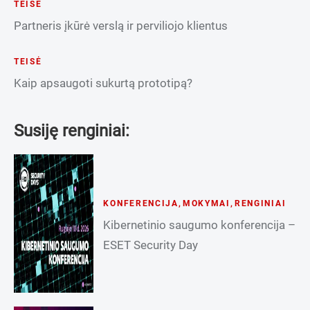
TEISĖ
Partneris įkūrė verslą ir perviliojo klientus
TEISĖ
Kaip apsaugoti sukurtą prototipą?
Susiję renginiai:
KONFERENCIJA
,
MOKYMAI
,
RENGINIAI
Kibernetinio saugumo konferencija –
ESET Security Day