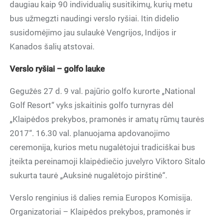
daugiau kaip 90 individualių susitikimų, kurių metu
bus užmegzti naudingi verslo ryšiai. Itin didelio
susidomėjimo jau sulaukė Vengrijos, Indijos ir
Kanados šalių atstovai.
Verslo ryšiai – golfo lauke
Gegužės 27 d. 9 val. pajūrio golfo kurorte „National
Golf Resort“ vyks įskaitinis golfo turnyras dėl
„Klaipėdos prekybos, pramonės ir amatų rūmų taurės
2017“. 16.30 val. planuojama apdovanojimo
ceremonija, kurios metu nugalėtojui tradiciškai bus
įteikta pereinamoji klaipėdiečio juvelyro Viktoro Sitalo
sukurta taurė „Auksinė nugalėtojo pirštinė“.
Verslo renginius iš dalies remia Europos Komisija.
Organizatoriai – Klaipėdos prekybos, pramonės ir