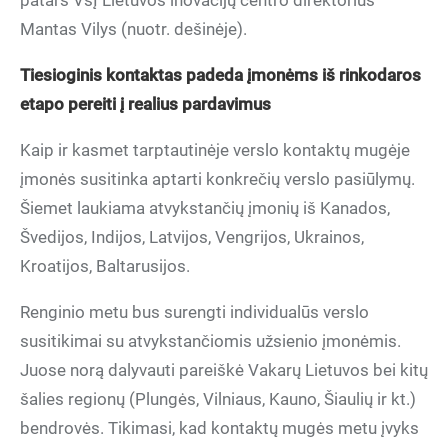
patars VšĮ Lietuvos inovacijų centro direktorius
Mantas Vilys (nuotr. dešinėje).
Tiesioginis kontaktas padeda įmonėms iš rinkodaros
etapo pereiti į realius pardavimus
Kaip ir kasmet tarptautinėje verslo kontaktų mugėje
įmonės susitinka aptarti konkrečių verslo pasiūlymų.
Šiemet laukiama atvykstančių įmonių iš Kanados,
Švedijos, Indijos, Latvijos, Vengrijos, Ukrainos,
Kroatijos, Baltarusijos.
Renginio metu bus surengti individualūs verslo
susitikimai su atvykstančiomis užsienio įmonėmis.
Juose norą dalyvauti pareiškė Vakarų Lietuvos bei kitų
šalies regionų (Plungės, Vilniaus, Kauno, Šiaulių ir kt.)
bendrovės. Tikimasi, kad kontaktų mugės metu įvyks