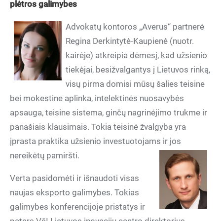
plėtros galimybes
Advokatų kontoros „Averus“ partnerė
Regina Derkintytė-Kaupienė (nuotr.
kairėje) atkreipia dėmesį, kad užsienio
tiekėjai, besižvalgantys į Lietuvos rinką,
visų pirma domisi mūsų šalies teisine
bei mokestine aplinka, intelektinės nuosavybės
apsauga, teisine sistema, ginčų nagrinėjimo trukme ir
panašiais klausimais. Tokia teisinė žvalgyba yra
įprasta praktika užsienio investuotojams ir jos
nereikėtų pamiršti.
Verta pasidomėti ir išnaudoti visas
naujas eksporto galimybes. Tokias
galimybes konferencijoje pristatys ir