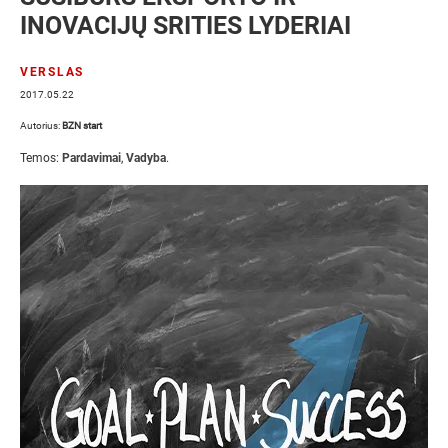
INOVACIJŲ SRITIES LYDERIAI
VERSLAS
2017.05.22
Autorius:
BZN start
Temos:
Pardavimai
,
Vadyba
.