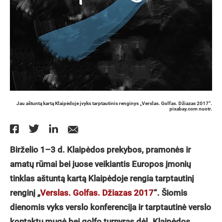
Jau aštuntą kartą Klaipėdoje įvyks tarptautinis renginys „Verslas. Golfas. Džiazas 2017“.
pixabay.com nuotr.
Birželio 1–3 d. Klaipėdos prekybos, pramonės ir
amatų rūmai bei juose veikiantis Europos įmonių
tinklas aštuntą kartą Klaipėdoje rengia tarptautinį
renginį „
Verslas. Golfas. Džiazas 2017
“. Šiomis
dienomis vyks verslo konferencija ir tarptautinė verslo
kontaktų mugė bei golfo turnyras dėl „Klaipėdos