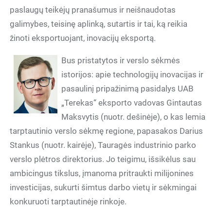
paslaugų teikėjų pranašumus ir neišnaudotas
galimybes, teisinę aplinką, sutartis ir tai, ką reikia
žinoti eksportuojant, inovacijų eksportą.
Bus pristatytos ir verslo sėkmės
istorijos: apie technologijų inovacijas ir
pasaulinį pripažinimą pasidalys UAB
„Terekas“ eksporto vadovas Gintautas
Maksvytis (nuotr. dešinėje), o kas lemia
tarptautinio verslo sėkmę regione, papasakos Darius
Stankus (nuotr. kairėje), Tauragės industrinio parko
verslo plėtros direktorius. Jo teigimu, išsikėlus sau
ambicingus tikslus, įmanoma pritraukti milijonines
investicijas, sukurti šimtus darbo vietų ir sėkmingai
konkuruoti tarptautinėje rinkoje.