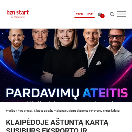
PRISIJUNGTI
0
Pradžia
/
Pardavimai
/
Klaipėdoje aštuntą kartą susiburs eksporto ir inovacijų srities lyderiai
KLAIPĖDOJE AŠTUNTĄ KARTĄ
SUSIBURS EKSPORTO IR