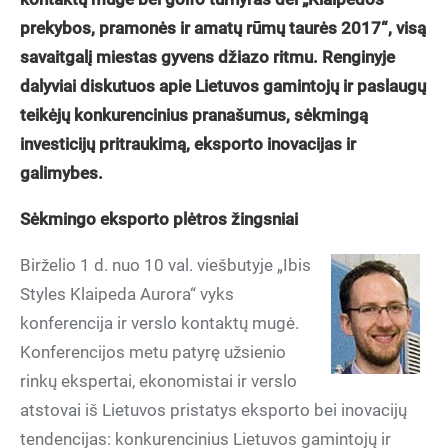
prekybos, pramonės ir amatų rūmų taurės 2017“, visą
savaitgalį miestas gyvens džiazo ritmu. Renginyje
dalyviai diskutuos apie Lietuvos gamintojų ir paslaugų
teikėjų konkurencinius pranašumus, sėkmingą
investicijų pritraukimą, eksporto inovacijas ir
galimybes.
Sėkmingo eksporto plėtros žingsniai
Birželio 1 d. nuo 10 val. viešbutyje „Ibis
Styles Klaipeda Aurora“ vyks
konferencija ir verslo kontaktų mugė.
Konferencijos metu patyrę užsienio
rinkų ekspertai, ekonomistai ir verslo
atstovai iš Lietuvos pristatys eksporto bei inovacijų
tendencijas: konkurencinius Lietuvos gamintojų ir