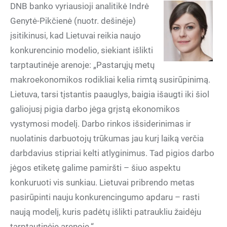
DNB banko vyriausioji analitikė Indrė
Genytė-Pikčienė (nuotr. dešinėje)
įsitikinusi, kad Lietuvai reikia naujo
konkurencinio modelio, siekiant išlikti
tarptautinėje arenoje: „Pastarųjų metų
makroekonomikos rodikliai kelia rimtą susirūpinimą.
Lietuva, tarsi tįstantis paauglys, baigia išaugti iki šiol
galiojusį pigia darbo jėga grįstą ekonomikos
vystymosi modelį. Darbo rinkos išsiderinimas ir
nuolatinis darbuotojų trūkumas jau kurį laiką verčia
darbdavius stipriai kelti atlyginimus. Tad pigios darbo
jėgos etiketę galime pamiršti – šiuo aspektu
konkuruoti vis sunkiau. Lietuvai pribrendo metas
pasirūpinti nauju konkurencingumo apdaru – rasti
naują modelį, kuris padėtų išlikti patraukliu žaidėju
tarptautinėje arenoje.“