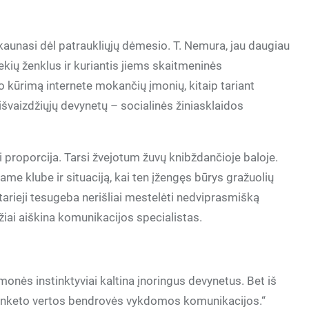
 kaunasi dėl patraukliųjų dėmesio. T. Nemura, jau daugiau
ekių ženklus ir kuriantis jiems skaitmeninės
io kūrimą internete mokančių įmonių, kitaip tariant
 išvaizdžiųjų devynetų – socialinės žiniasklaidos
bi proporcija. Tarsi žvejotum žuvų knibždančioje baloje.
ame klube ir situaciją, kai ten įžengęs būrys gražuolių
tarieji tesugeba nerišliai mestelėti nedviprasmišką
džiai aiškina komunikacijos specialistas.
onės instinktyviai kaltina įnoringus devynetus. Bet iš
 penketo vertos bendrovės vykdomos komunikacijos.“