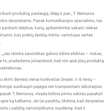
parduoti produktą, paslaugą, idėją ir pan., T. Nemuros
okis devynetams. Pasak komunikacijos specialisto, tas
i parduoti dalykus, kurių, apibendrintai sakant, niekas
irtumo, kurį prekių ženklą rinktis: vartotojas vertės
.
 „Jas ištinka savotiškas galvos kibire efektas – viskas,
e to, pradedama įsivaizduoti, kad visi apie jūsų produktą
a pašnekovas.
skirti dėmesį vienai konkrečiai žinutei. Ir iš tiesų –
otojai susikaupti pajėgia net trumpesniam laikotarpiui
 pasak T. Nemuros, visada būtina pirmu sakiniu pasakyti
 apie ką kalbama. Jei tai pavyktų, tikėtina, kad devynetas
leistis į saldžią vartotojiškumo nuodėmę. Kad ir