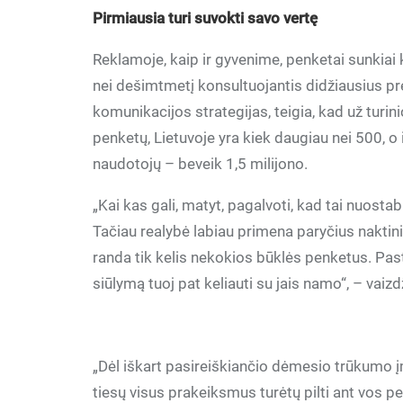
Pirmiausia turi suvokti savo vertę
Reklamoje, kaip ir gyvenime, penketai sunkiai
nei dešimtmetį konsultuojantis didžiausius pr
komunikacijos strategijas, teigia, kad už turin
penketų, Lietuvoje yra kiek daugiau nei 500, o
naudotojų – beveik 1,5 milijono.
„Kai kas gali, matyt, pagalvoti, kad tai nuosta
Tačiau realybė labiau primena paryčius naktini
randa tik kelis nekokios būklės penketus. Pas
siūlymą tuoj pat keliauti su jais namo“, – vaiz
„Dėl iškart pasireiškiančio dėmesio trūkumo įm
tiesų visus prakeiksmus turėtų pilti ant vos