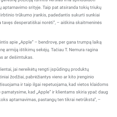
 aptarnavimo srityje. Taip pat atsiranda tokių triukų
dirbtinio trūkumo įrankis, padedantis sukurti sunkiai
 tavęs desperatiškai norėti“, – aiškina skaitmeninės
mintis apie „Apple“ – bendrovę, per gana trumpą laiką
ninę armiją ištikimų sekėjų. Tačiau T. Nemura ragina
tas ar dešimtukas.
ientai, jai nereikėtų rengti įspūdingų produktų
niai žodžiai, pabrėžiantys vieno ar kito įrenginio
ežisuojama ir taip ilgai repetuojama, kad vietos klaidoms
ję pamatysime, kad „Apple“ ir klientams skiria ypač daug
koks aptarnavimas, pastangų ten tikrai netrūksta“, –