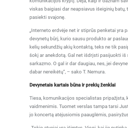
komunikacijos kryptį. Deja, kaip ir dažnam sav
viskas baigiasi dar neapsiavus išeiginių batų,
pasiekti svajonę.
„Interneto erdvėje net ir stiprūs penketai yra 
devynetų būrį, kurio sausu produkto ar paslaug
kelių sekundžių akių kontaktą, teks ne tik pasi
šokį ar anekdotą. Gal net išdrįsti pasijuokti i
sarkazmo. O gal ir dar daugiau, nes, jei devyne
dabar nereikėtų“, – sako T. Nemura.
Devynetais
kartais būna ir prekių ženklai
Tiesa, komunikacijos specialistas pripažįsta, k
vaidmenimis. Tuomet verslas tampa tarsi Justin
jo koncertą atėjusiomis paauglėmis, pasiryžusi
„Tokie atvejai yra išimtys. Visgi, kai jie nutink