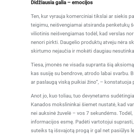
Didžiausia galia – emocijos
Ten, kur vyrauja komerciniai tikslai ar siekis 
teigimu, neišvengiamai atsiranda penketukų š
viliotinis neišvengiamas todėl, kad verslas nor
nenori pirkti. Daugelio produktų atveju nėra sk
skirtumo nejaučia ir mokėti daugiau nesutinka
Tiesa, įmonės ne visada supranta šią aksiomą.
kas susiję su bendrove, atrodo labai svarbu. B
ar paslaugą viską puikiai žino“, – konstatuoj
Anot jo, kuo toliau, tuo devynetams sudėtingiau 
Kanados mokslininkai šiemet nustatė, kad vart
nei auksinė žuvelė – vos 7 sekundėms. Todėl,
informacijos esmę. Padėti vartotojui suprasti,
suteiks tą išsvajotą progą ir gal net pasiūlys 