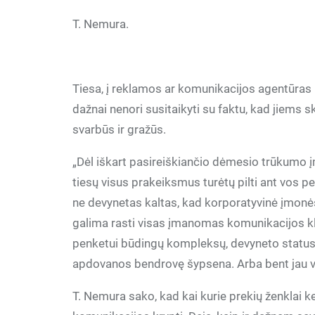
T. Nemura.
Tiesa, į reklamos ar komunikacijos agentūras 
dažnai nenori susitaikyti su faktu, kad jiems 
svarbūs ir gražūs.
„Dėl iškart pasireiškiančio dėmesio trūkumo įm
tiesų visus prakeiksmus turėtų pilti ant vos
ne devynetas kaltas, kad korporatyvinė įmonės
galima rasti visas įmanomas komunikacijos kliše
penketui būdingų kompleksų, devyneto statusu
apdovanos bendrovę šypsena. Arba bent jau vie
T. Nemura sako, kad kai kurie prekių ženklai ke