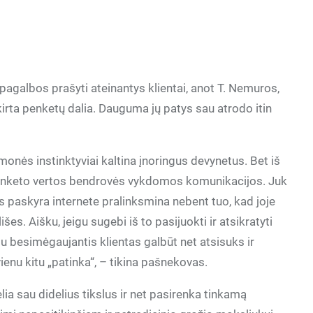
pagalbos prašyti ateinantys klientai, anot T. Nemuros,
skirta penketų dalia. Dauguma jų patys sau atrodo itin
onės instinktyviai kaltina įnoringus devynetus. Bet iš
 penketo vertos bendrovės vykdomos komunikacijos. Juk
 paskyra internete pralinksmina nebent tuo, kad joje
s. Aišku, jeigu sugebi iš to pasijuokti ir atsikratyti
 besimėgaujantis klientas galbūt net atsisuks ir
nu kitu „patinka“, – tikina pašnekovas.
lia sau didelius tikslus ir net pasirenka tinkamą