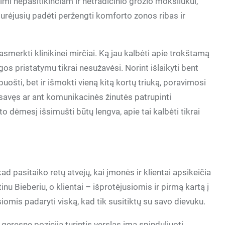
imi nepasitikinčiam ir netradicinio grožio moksliukui,
 turėjusių padėti peržengti komforto zonos ribas ir
pasmerkti klinikinei mirčiai. Ką jau kalbėti apie trokštamą
os pristatymu tikrai nesužavėsi. Norint išlaikyti bent
puošti, bet ir išmokti vieną kitą kortų triuką, poravimosi
š savęs ar ant komunikacinės žinutės patrupinti
to dėmesį išsimušti būtų lengva, apie tai kalbėti tikrai
ad pasitaiko retų atvejų, kai įmonės ir klientai apsikeičia
u Bieberiu, o klientai – išprotėjusiomis ir pirmą kartą į
omis padaryti viską, kad tik susitiktų su savo dievuku.
a, geresnę poziciją turintis verslas ima spinduliuoti