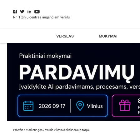
Nr. 1 žinių centras augančiam verslui
VERSLAS
MOKYMAI
Pradžia
/
Marketingas
/
Verslo viliotinis tikslinei auditorijai