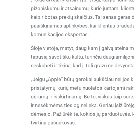
pižoniškumu ir atsainumu, kurie juntami klientų
kaip ribotas prekių skaičius. Tai senas geras 
paaiškinamas aplinkybes, kai klientas pradeda
komunikacijos ekspertas.
Šioje vietoje, matyt, daug kam į galvą ateina 
tapusią savotišku kultu, turinčiu daugiamilijo
neskubėti ir tikina, kad ji toli gražu ne devyne
„Jeigu „Apple“ būtų gerokai aukščiau nei jos kl
pristatymų, kurių metu nuolatos kartojami rakti
gerumą ir išskirtinumą. Be to, viskas taip sur
ir nesėkmėms tiesiog nelieka. Geriau įsižiūrė
dėmesio. Pažiūrėkite, kokios jų parduotuvės, 
tvirtina pašnekovas.