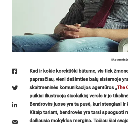
Skaitmeninės
Kad ir kokie korektiški būtume, vis tiek žmone
paprasčiau, vieni dešimties balų sistemoje yra
skaitmeninės komunikacijos agentūros „
The 
puikiai iliustruoja šiuolaikinį verslo ir jo tiksl
Bendrovės juose yra ta pusė, kuri stengiasi ir
Kitaip tariant, bendrovės yra tarsi spuoguoti 
dailiausia mokyklos mergina. Tačiau šiai svajo