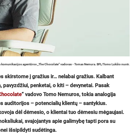
 komunikacijos agentūros „The Chocolate“ vadovas - Tomas Nemura. BFL/Tomo Lukšio nuotr.
s skirstome į gražius ir… nelabai gražius. Kalbant
, pavyzdžiui, penketai, o kiti – devynetai. Pasak
Chocolate
“ vadovo Tomo Nemuros, tokia analogija
inės auditorijos – potencialių klientų – santykius.
 kovoja dėl dėmesio, o klientai tuo dėmesiu mėgaujasi.
moksliukai, svajojantys apie galimybę tapti pora su
nei išsipildyti sudėtinga.