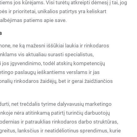
atiems jos kūrėjams. Visi turėtų atkreipti dėmesį į tai, jog
 ir prioritetai, unikalios patirtys yra keliskart
kalbėjimas patiems apie save.
s
e, ne ką mažesni iššūkiai laukia ir rinkodaros
nklams vis aktualiau surasti specialistus,
i jos įgyvendinimo, todėl atskirų kompetencijų
tingo paslaugų ieškantiems verslams ir jas
nalių rinkodaros žaidėjų, bet ir gerai žaidžiančios
durti, net trečdalis tyrime dalyvavusių marketingo
koje nėra atitinkamą patirtį turinčių darbuotojų
modernias ir patrauklias rinkodaros darbo struktūras,
 greitus, lanksčius ir neatidėliotinus sprendimus, kurie