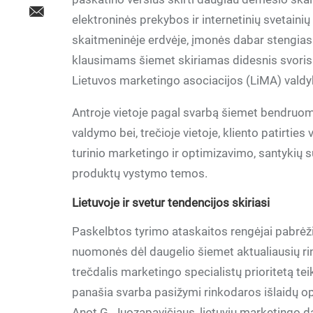
elektroninės prekybos ir internetinių svetaini
skaitmeninėje erdvėje, įmonės dabar stengiasi l
klausimams šiemet skiriamas didesnis svoris 
Lietuvos marketingo asociacijos (LiMA) valdy
Antroje vietoje pagal svarbą šiemet bendruomen
valdymo bei, trečioje vietoje, kliento patirti
turinio marketingo ir optimizavimo, santykių s
produktų vystymo temos.
Lietuvoje ir svetur tendencijos skiriasi
Paskelbtos tyrimo ataskaitos rengėjai pabrėž
nuomonės dėl daugelio šiemet aktualiausių rin
trečdalis marketingo specialistų prioritetą tei
panašia svarba pasižymi rinkodaros išlaidų o
Anot G. Juozapavičiaus, lietuvių marketingo d