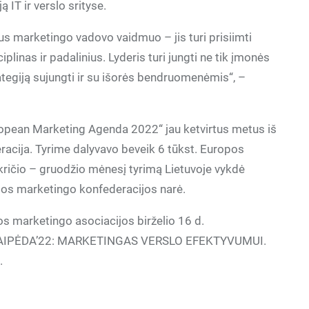
 IT ir verslo srityse.
us marketingo vadovo vaidmuo – jis turi prisiimti
iplinas ir padalinius. Lyderis turi jungti ne tik įmonės
ategiją sujungti ir su išorės bendruomenėmis“, –
ropean Marketing Agenda 2022“ jau ketvirtus metus iš
acija. Tyrime dalyvavo beveik 6 tūkst. Europos
ričio – gruodžio mėnesį tyrimą Lietuvoje vykdė
opos marketingo konfederacijos narė.
s marketingo asociacijos birželio 16 d.
 KLAIPĖDA’22: MARKETINGAS VERSLO EFEKTYVUMUI.
.