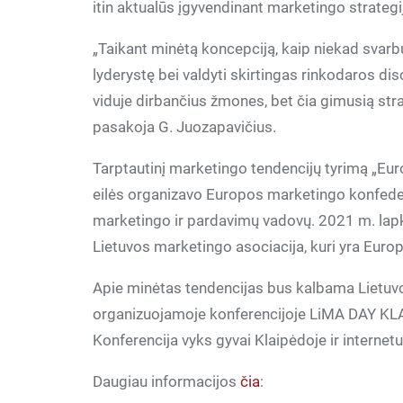
itin aktualūs įgyvendinant marketingo strategiją
„Taikant minėtą koncepciją, kaip niekad svarb
lyderystę bei valdyti skirtingas rinkodaros disc
viduje dirbančius žmones, bet čia gimusią str
pasakoja G. Juozapavičius.
Tarptautinį marketingo tendencijų tyrimą „Eu
eilės organizavo Europos marketingo konfeder
marketingo ir pardavimų vadovų. 2021 m. lapk
Lietuvos marketingo asociacija, kuri yra Eur
Apie minėtas tendencijas bus kalbama Lietuvo
organizuojamoje konferencijoje LiMA DAY
Konferencija vyks gyvai Klaipėdoje ir internetu
Daugiau informacijos
čia
: