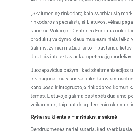
„Skaitmeninę rinkodarą kaip svarbiausią marke
rinkodaros specialistų iš Lietuvos, vėliau paga
kuriems Vakarų ar Centrinės Europos rinkodaro
produktų valdymo klausimus esminiais laiko vo
šalimis, žymiai mažiau laiko ir pastangų lietuv
dirbtinis intelektas ar kompetencijų modeliav
Juozapavičius pažymi, kad skaitmenizacijos tem
jos nagrinėjimą visuose rinkodaros elementuo
kanaluose ir integruotoje rinkodaros komunikac
temas, Lietuvoje galima pastebėti dualumo p
veiksmams, taip pat daug dėmesio skiriama i
Ryšiai su klientais – ir iššūkis, ir sėkmė
Bendruomenės nariai sutaria, kad svarbiausia 