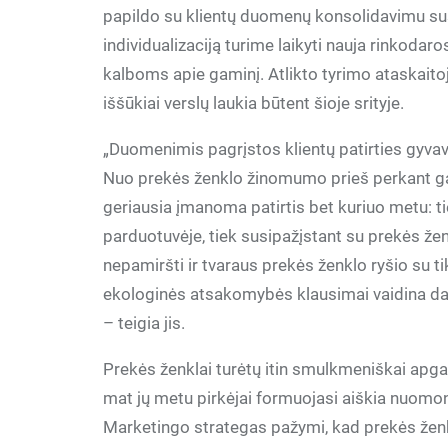
papildo su klientų duomenų konsolidavimu susi
individualizaciją turime laikyti nauja rinkodar
kalboms apie gaminį. Atlikto tyrimo ataskait
iššūkiai verslų laukia būtent šioje srityje.
„Duomenimis pagrįstos klientų patirties gyvav
Nuo prekės ženklo žinomumo prieš perkant ga
geriausia įmanoma patirtis bet kuriuo metu: t
parduotuvėje, tiek susipažįstant su prekės že
nepamiršti ir tvaraus prekės ženklo ryšio su ti
ekologinės atsakomybės klausimai vaidina da
– teigia jis.
Prekės ženklai turėtų itin smulkmeniškai apgal
mat jų metu pirkėjai formuojasi aiškia nuomon
Marketingo strategas pažymi, kad prekės žen