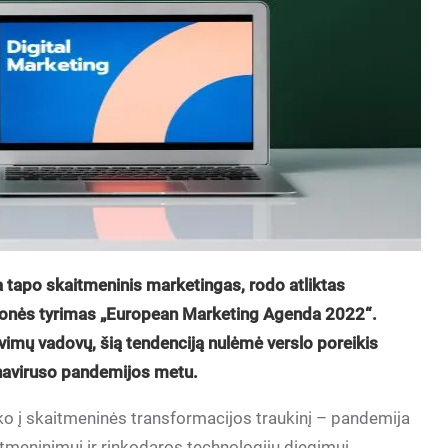
tapo skaitmeninis marketingas, rodo atliktas
onės tyrimas „European Marketing Agenda 2022“.
vimų vadovų, šią tendenciją nulėmė verslo poreikis
oronaviruso pandemijos metu.
ko į skaitmeninės transformacijos traukinį – pandemija
tmeninimui ir rinkodaros technologijų diegimui,