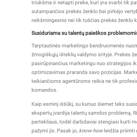
triukšme ir netapti preke, kuri yra svarbi tik p
sutampančios prekės ženklo bei pirkėjo vertybės
reikšmingesnis nei tik tuščias prekės ženklo 
Susiduriama su talentų paieškos problemomi
Tarptautinės marketingo bendruomenės nuomon
žmogiškųjų išteklių valdymo srityje. Prekės že
pasirūpinančius marketingu nuo strategijos ik
optimizavimas praranda savo pozicijas. Marke
teikiančioms agentūroms reikia ne tik profesio
komandos.
Kaip esminį iššūkį, su kuriuo šiemet teks susi
ekspertų įvardija talentų samdos problemą. Rin
pertekliaus, todėl darbdaviai stengiasi kurti 
pažymi jis. Pasak jo,
know-how
leidžia priimti