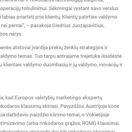
ų operacijų tobulinimui. Sėkmingai vystant savo verslus
abiau priartėti prie klientų. Klientų patirties valdymo
nei pernai“, – pasakoja Giedrius Juozapavičius,
bos narys.
ės atstovai įvardija prekių ženklų strategijos ir
es valdymo temas. Tuo tarpu antrajame trejetuke išsidėstė
u klientais valdymo duombazių ir jų valdymo, inovacijų ir
ia, kad Europos valstybių marketingo ekspertų
kodaros klausimų skiriasi. Pavyzdžiui, Austrijoje kone
kia darbdavio įvaizdžio kūrimo temai, o Vokietijoje
ptimizavimo (arba rinkodaros grąžos, ROMI) klausimai.
arbotvarkėse atsiranda dar kiti rinkodaros klausimai.