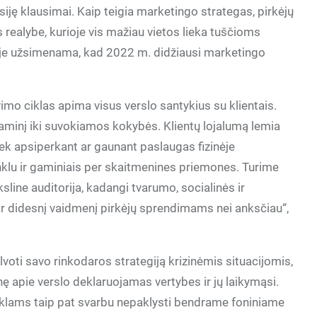
ję klausimai. Kaip teigia marketingo strategas, pirkėjų
os realybe, kurioje vis mažiau vietos lieka tuščioms
oje užsimenama, kad 2022 m. didžiausi marketingo
imo ciklas apima visus verslo santykius su klientais.
minį iki suvokiamos kokybės. Klientų lojalumą lemia
iek apsiperkant ar gaunant paslaugas fizinėje
nklu ir gaminiais per skaitmenines priemones. Turime
ksline auditorija, kadangi tvarumo, socialinės ir
r didesnį vaidmenį pirkėjų sprendimams nei anksčiau“,
voti savo rinkodaros strategiją krizinėmis situacijomis,
ę apie verslo deklaruojamas vertybes ir jų laikymąsi.
klams taip pat svarbu nepaklysti bendrame foniniame