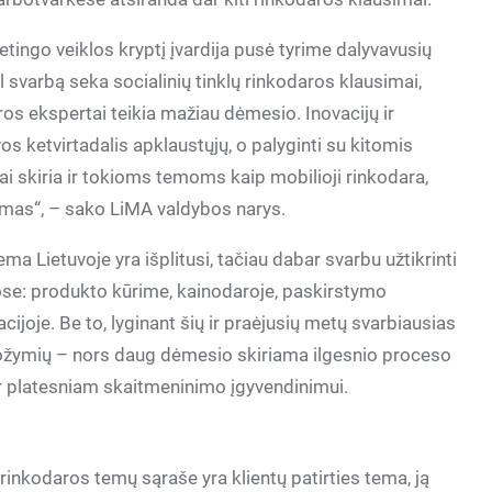
tingo veiklos kryptį įvardija pusė tyrime dalyvavusių
l svarbą seka socialinių tinklų rinkodaros klausimai,
s ekspertai teikia mažiau dėmesio. Inovacijų ir
s ketvirtadalis apklaustųjų, o palyginti su kitomis
iai skiria ir tokioms temoms kaip mobilioji rinkodara,
imas“, – sako LiMA valdybos narys.
a Lietuvoje yra išplitusi, tačiau dabar svarbu užtikrinti
se: produkto kūrime, kainodaroje, paskirstymo
ijoje. Be to, lyginant šių ir praėjusių metų svarbiausias
ožymių – nors daug dėmesio skiriama ilgesnio proceso
r platesniam skaitmeninimo įgyvendinimui.
rinkodaros temų sąraše yra klientų patirties tema, ją