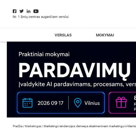
Nr. 1 žinių centras augančiam verslui
VERSLAS
MOKYMAI
Pradžia
/
Marketingas
/
Marketingo tendencijos: dėmesys skaitmeniniam marketingui ir kliento 