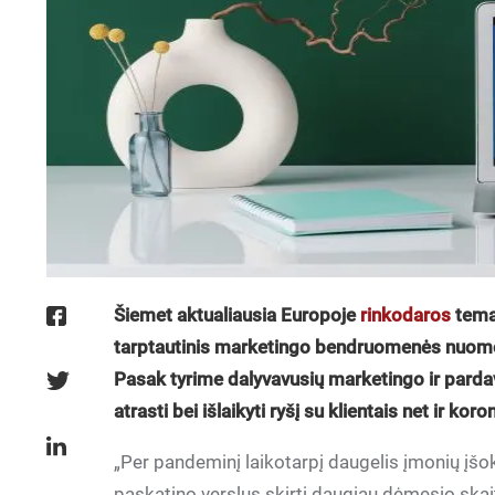
Šiemet aktualiausia Europoje
rinkodaros
tema 
tarptautinis marketingo bendruomenės nuom
Pasak tyrime dalyvavusių marketingo ir parda
atrasti bei išlaikyti ryšį su klientais net ir k
„Per pandeminį laikotarpį daugelis įmonių įšo
paskatino verslus skirti daugiau dėmesio skai